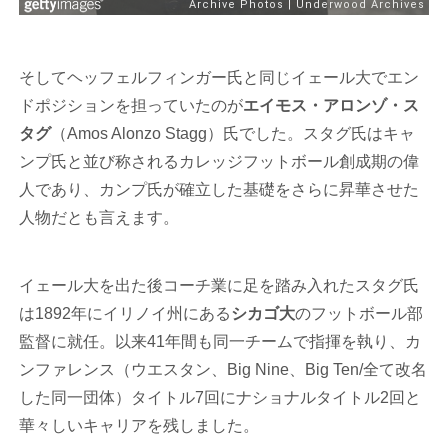
そしてヘッフェルフィンガー氏と同じイェール大でエン
ドポジションを担っていたのが
エイモス・アロンゾ・ス
タグ
（Amos Alonzo Stagg）氏でした。スタグ氏はキャ
ンプ氏と並び称されるカレッジフットボール創成期の偉
人であり、カンプ氏が確立した基礎をさらに昇華させた
人物だとも言えます。
イェール大を出た後コーチ業に足を踏み入れたスタグ氏
は1892年にイリノイ州にある
シカゴ大
のフットボール部
監督に就任。以来41年間も同一チームで指揮を執り、カ
ンファレンス（ウエスタン、Big Nine、Big Ten/全て改名
した同一団体）タイトル7回にナショナルタイトル2回と
華々しいキャリアを残しました。