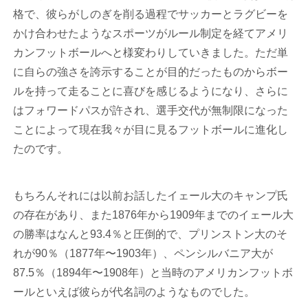
格で、彼らがしのぎを削る過程でサッカーとラグビーを
かけ合わせたようなスポーツがルール制定を経てアメリ
カンフットボールへと様変わりしていきました。ただ単
に自らの強さを誇示することが目的だったものからボー
ルを持って走ることに喜びを感じるようになり、さらに
はフォワードパスが許され、選手交代が無制限になった
ことによって現在我々が目に見るフットボールに進化し
たのです。
もちろんそれには以前お話したイェール大のキャンプ氏
の存在があり、また1876年から1909年までのイェール大
の勝率はなんと93.4％と圧倒的で、プリンストン大のそ
れが90％（1877年〜1903年）、ペンシルバニア大が
87.5％（1894年〜1908年）と当時のアメリカンフットボ
ールといえば彼らが代名詞のようなものでした。