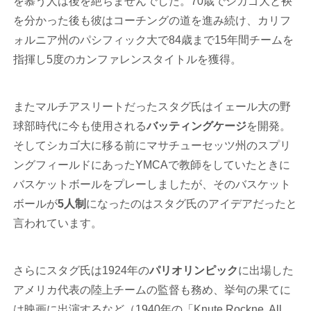
を慕う人は後を絶ちませんでした。70歳でシカゴ大と袂
を分かった後も彼はコーチングの道を進み続け、カリフ
ォルニア州のパシフィック大で84歳まで15年間チームを
指揮し5度のカンファレンスタイトルを獲得。
またマルチアスリートだったスタグ氏はイェール大の野
球部時代に今も使用される
バッティングケージ
を開発。
そしてシカゴ大に移る前にマサチューセッツ州のスプリ
ングフィールドにあったYMCAで教師をしていたときに
バスケットボールをプレーしましたが、そのバスケット
ボールが
5人制
になったのはスタグ氏のアイデアだったと
言われています。
さらにスタグ氏は1924年の
パリオリンピック
に出場した
アメリカ代表の陸上チームの監督も務め、挙句の果てに
は映画に出演するなど（1940年の「Knute Rockne, All