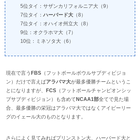
5位タイ：サザンカリフォルニア大（9）
7位タイ：
ハーバード大
（8）
7位タイ：オハイオ州立大（8）
9位：オクラホマ大（7）
10位：ミネソタ大（6）
現在で言う
FBS
（フットボールボウルサブディビジョ
ン）だけで言えば
アラバマ大
が最多優勝チームというこ
とになりますが、
FCS
（フットボールチャンピオンシッ
プサブディビジョン）も含めて
NCAA1部
全てで見た場
合、最多優勝の栄冠はアラバマ大ではなくアイビーリー
グのイェール大のものとなります。
さらによく見てみればプリンストン大、ハーバード大と