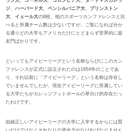
ウン大
、
コーネル大
、
コロンビア大
、
ダートマスカレッ
ジ
、
ハーバード大
、
ペンシルバニア大
、
プリンストン
大
、
イェール大
の8校。他のスポーツカンファレンスと比
べると所属チーム数は少ないですが、ご覧になれば分か
る通りどの大学もアメリカだけにとどまらず世界的に超
名門ばかりです。
といってもアイビーリーグという名称ならびにこのカン
ファレンスが正式に設立されたのは1954年のことであ
り、それ以前に「アイビーリーグ」という名称は存在し
ていませんでしたが、現在アイビーリーグに所属してい
る大学たちがカレッジフットボールの草分け的存在だっ
たわけです。
由緒正しいアイビーリーグの大学に入学するからには賢
いだけではなくそれなりの資金力がなければなりません