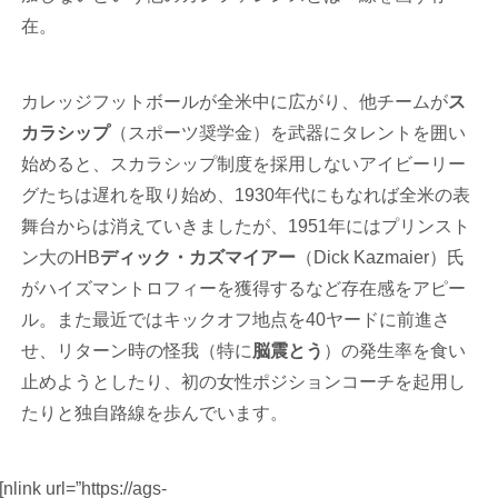
在。
カレッジフットボールが全米中に広がり、他チームが
ス
カラシップ
（スポーツ奨学金）を武器にタレントを囲い
始めると、スカラシップ制度を採用しないアイビーリー
グたちは遅れを取り始め、1930年代にもなれば全米の表
舞台からは消えていきましたが、1951年にはプリンスト
ン大のHB
ディック・カズマイアー
（Dick Kazmaier）氏
がハイズマントロフィーを獲得するなど存在感をアピー
ル。また最近ではキックオフ地点を40ヤードに前進さ
せ、リターン時の怪我（特に
脳震とう
）の発生率を食い
止めようとしたり、初の女性ポジションコーチを起用し
たりと独自路線を歩んでいます。
[nlink url=”https://ags-