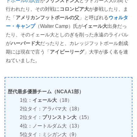
トボールの試合
が
プリンストン大
とラトガース大の間で
行われたり、その対戦に
コロンビア大
が参戦したり、ま
た「
アメリカンフットボールの父
」と呼ばれる
ウォルタ
ー・キャンプ
（Walter Camp）氏が
イェール大
出身だっ
たり、そのイェール大としのぎを削った永遠のライバル
が
ハーバード大
だったりと、カレッジフットボール創成
期には現在で言う「
アイビーリーグ
」大学が多く名を連
ねていました。
歴代最多優勝チーム（NCAA1部）
1位：
イェール大
（18）
2位タイ：アラバマ大（18）
2位タイ：
プリンストン大
（15）
4位：ノートルダム大（13）
5位タイ：ミシガン大（9）