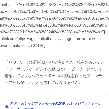
football.net/%e3%82%a2%e3%82%a4%e3%83%93%e3%83%
bc%e3%83%aa%e3%83%bc%e3%82%b0%e3%81%8c%e8%
a9%a6%e9%a8%93%e7%9a%84%e3%81%ab%e3%82%ad%
e3%83%83%e3%82%af%e3%82%aa%e3%83%95%e5%9c%
b0%e7%82%b9%e3%82%9240%e3%83%a4%e3%83%bc/”]
[nlink url=”https://ags-football.net/ivy-league-brown-hires-first-
ever-female-coach-2019/”]
「
パワー5
」の名門校ばかりが注目される現在のカレッジ
フットボールですが、その影にはアイビーリーグという
老舗にてカレッジフットボールの基礎を作ったフロンテ
ィアたちがいたことを忘れてはなりません。
タグ：
カレッジフットボールの歴史
,
カレッジフットボール