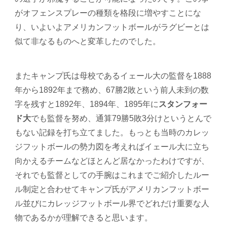
がオフェンスプレーの種類を格段に増やすことにな
り、いよいよアメリカンフットボールがラグビーとは
似て非なるものへと変革したのでした。
またキャンプ氏は母校であるイェール大の監督を1888
年から1892年まで務め、67勝2敗という前人未到の数
字を残すと1892年、1894年、1895年に
スタンフォー
ド大
でも監督を努め、通算79勝5敗3分けというとんで
もない記録を打ち立てました。もっとも当時のカレッ
ジフットボールの勢力図を考えればイェール大に立ち
向かえるチームなどほとんど居なかったわけですが、
それでも監督としての手腕はこれまでご紹介したルー
ル制定と合わせてキャンプ氏がアメリカンフットボー
ル並びにカレッジフットボール界でどれだけ重要な人
物であるかが理解できると思います。