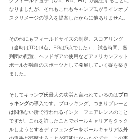
クフィールド選手（QB、RB、FB）が誕生することに
なりましたが、それもこれもキャンプ氏がラインオブ
スクリメージの導入を提案したからに他ありません。
その他にもフィールドサイズの制定、スコアリング
（当時はTDは4点、FGは5点でした）、試合時間、審
判団の配置、ヘッドギアの使用などアメリカンフット
ボールが独自のスポーツとして発展していく礎を築き
ました。
そしてキャンプ氏最大の功労と言われているのは
ブロ
ッキング
の導入です。ブロッキング、つまりプレーと
は関係ない所で行われるインターフェアレンスのこと
ですが、これを許したことでボールキャリアをタック
ルしようとするディフェンダーをボールキャリア以外
の選手が邪魔することが可能になったのです。この事