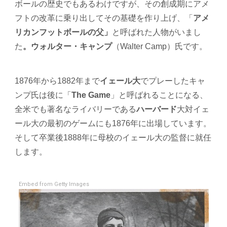
ボールの歴史でもあるわけですが、その創成期にアメ
フトの改革に乗り出してその基礎を作り上げ、「
アメ
リカンフットボールの父」
と呼ばれた人物がいまし
た
。
ウォルター・キャンプ
（Walter Camp）氏です。
1876年から1882年まで
イェール大
でプレーしたキャ
ンプ氏は後に「
The Game
」と呼ばれることになる、
全米でも著名なライバリーである
ハーバード
大対イェ
ール大の最初のゲームにも1876年に出場しています。
そして卒業後1888年に母校のイェール大の監督に就任
します。
Embed from Getty Images