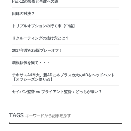
Pac-12の失落と再建への道
因縁の対決？
トリプルオプションの行く末【中編】
リクルーティングの抜け穴とは？
2017年度AGS版プレーオフ！
箱根駅伝を観て・・・
テキサスA&M大、新ADにネブラスカ大のADをヘッドハント
【オフシーズン便り#9】
セイバン監督 vs ブライアント監督：どっちが凄い？
TAGS
キーワードから記事を探す
.