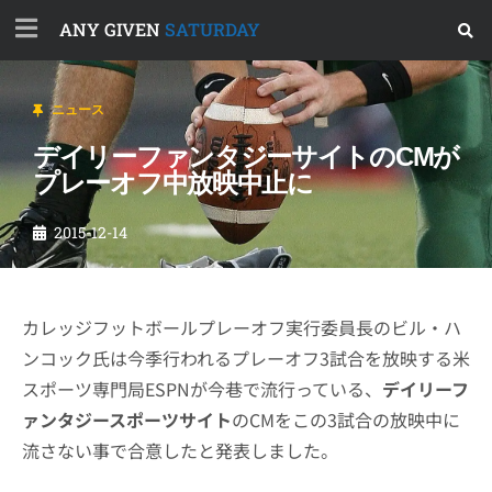
ANY GIVEN
SATURDAY
ニュース
デイリーファンタジーサイトのCMが
プレーオフ中放映中止に
2015-12-14
カレッジフットボールプレーオフ実行委員長のビル・ハ
ンコック氏は今季行われるプレーオフ3試合を放映する米
スポーツ専門局ESPNが今巷で流行っている、
デイリーフ
ァンタジースポーツサイト
のCMをこの3試合の放映中に
流さない事で合意したと発表しました。