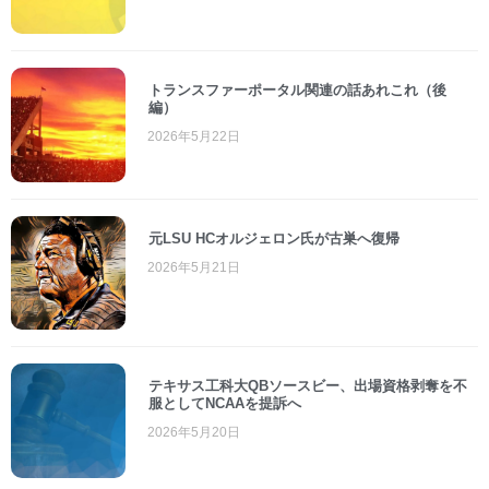
トランスファーポータル関連の話あれこれ（後
編）
2026年5月22日
元LSU HCオルジェロン氏が古巣へ復帰
2026年5月21日
テキサス工科大QBソースビー、出場資格剥奪を不
服としてNCAAを提訴へ
2026年5月20日