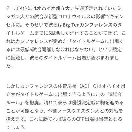
そして4位には
オハイオ州立大
。先週予定されていたミ
シガン大との試合が新型コロナウイルスの影響でキャン
セルに。そのせいで彼らは
Big Tenカンファレンス
のタ
イトルゲームまでに5試合しか消化することができず、こ
れはカンファレンスが定めた「タイトルゲームに出場す
るには最低6試合開催しなければならない」という規定
に抵触し、彼らのタイトルゲーム出場が危ぶまれまし
た。
しかしカンファレンスの体育局長（AD）らはオハイオ州
立大がタイトルゲームに出場できるようにこの「6試合
ルール」を撤廃。晴れて彼らは優勝決定戦に駒を進める
ことが可能となり、今週ノースウエスタン大との対戦を
控えます。これに勝てれば彼らのCFP出場は当確となる
でしょう。