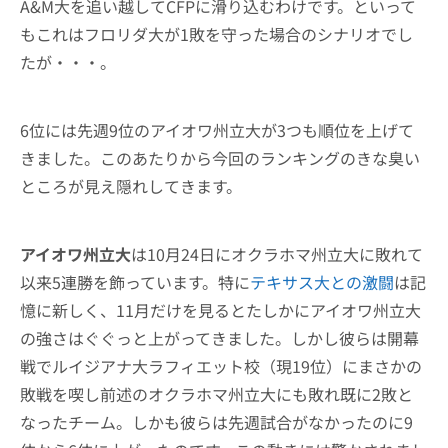
A&M大を追い越してCFPに滑り込むわけです。といって
もこれはフロリダ大が1敗を守った場合のシナリオでし
たが・・・。
6位には先週9位のアイオワ州立大が3つも順位を上げて
きました。このあたりから今回のランキングのきな臭い
ところが見え隠れしてきます。
アイオワ州立大
は10月24日にオクラホマ州立大に敗れて
以来5連勝を飾っています。特に
テキサス大との激闘
は記
憶に新しく、11月だけを見るとたしかにアイオワ州立大
の強さはぐぐっと上がってきました。しかし彼らは開幕
戦でルイジアナ大ラフィエット校（現19位）にまさかの
敗戦を喫し前述のオクラホマ州立大にも敗れ既に2敗と
なったチーム。しかも彼らは先週試合がなかったのに9