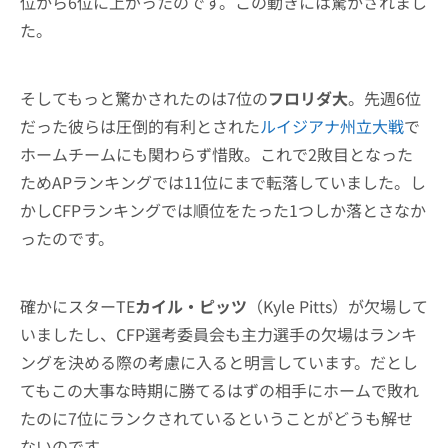
位から6位に上がったのです。この動きには驚かされまし
た。
そしてもっと驚かされたのは7位の
フロリダ大
。先週6位
だった彼らは圧倒的有利とされた
ルイジアナ州立大戦
で
ホームチームにも関わらず惜敗。これで2敗目となった
ためAPランキングでは11位にまで転落していました。し
かしCFPランキングでは順位をたった1つしか落とさなか
ったのです。
確かにスターTE
カイル・ピッツ
（Kyle Pitts）が欠場して
いましたし、CFP選考委員会も主力選手の欠場はランキ
ングを決める際の考慮に入ると明言しています。だとし
てもこの大事な時期に勝てるはずの相手にホームで敗れ
たのに7位にランクされているということがどうも解せ
ないのです。