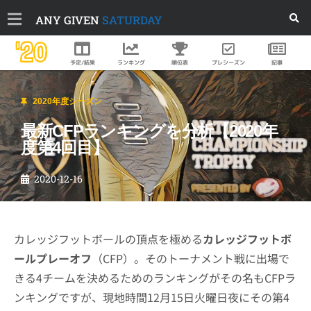
ANY GIVEN
SATURDAY
'20
順位表
プレシーズン
予定/結果
ランキング
記事
2020年度シーズン
最新CFPランキングを分析【2020年
度第4回目】
2020-12-16
カレッジフットボールの頂点を極める
カレッジフットボ
ールプレーオフ
（CFP）。そのトーナメント戦に出場で
きる4チームを決めるためのランキングがその名もCFPラ
ンキングですが、現地時間12月15日火曜日夜にその第4