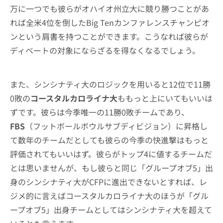
万に一つでも彼らがオハイオ州立大に競り勝つことがあ
れば全米4位を倒したBig Tenカンファレンスチャンピオ
ンという肩書を持つことができます。こうなれば彼らが
ディベートの対象にならざるを得なくなるでしょう。
また、シンシナティ大のロジックを用いると12位で11勝
0敗の
コースタルカロライナ大
ももっと上にいてもいいは
ずです。彼らは今季唯一の11勝0敗チームであり、
FBS
（フットボールボウルサブディビジョン）に昇格し
て数年のチームだとしても彼らの今季の快進撃はもっと
評価されてもいいはず。彼らがトップ4に値するチームだ
とは思いませんが、もし彼らと同じ「グループオブ5」出
身のシンシナティ大がCFPに進出できないとすれば、レ
ジメ的に言えばコースタルカロライナ大のほうが「グル
ープオブ5」出身チームとしてはシンシナティ大を超えて