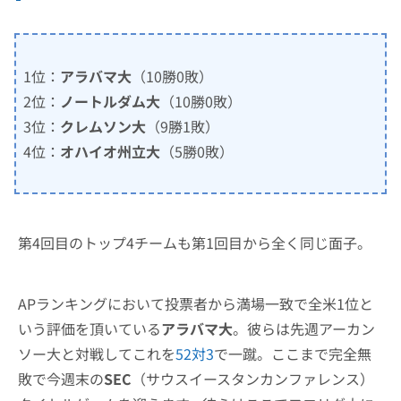
1位：
アラバマ大
（10勝0敗）
2位：
ノートルダム大
（10勝0敗）
3位：
クレムソン大
（9勝1敗）
4位：
オハイオ州立大
（5勝0敗）
第4回目のトップ4チームも第1回目から全く同じ面子。
APランキングにおいて投票者から満場一致で全米1位と
いう評価を頂いている
アラバマ大
。彼らは先週アーカン
ソー大と対戦してこれを
52対3
で一蹴。ここまで完全無
敗で今週末の
SEC
（サウスイースタンカンファレンス）