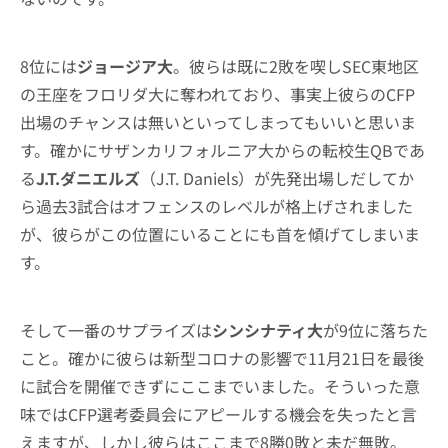
8位には
ジョージア大
。彼らは既に2敗を喫しSEC東地区
の王座をフロリダ大に奪われており、事実上彼らのCFP
出場のチャンスは無いといってしまってもいいと思いま
す。確かにサザンカリフォルニア大からの転校生QBであ
る
J.T.ダニエルズ
（J.T. Daniels）が先発出場しだしてか
ら過去3試合はオフェンスのレベルが格上げされました
が、彼らがこの位置にいることにも首を傾げてしまいま
す。
そして一番のサプライズは
シンシナティ大
が9位に落ちた
こと。確かに彼らは新型コロナの影響で11月21日を最後
に試合を開催できずにここまでいました。そういった意
味ではCFP選考委員会にアピールする機会を失ったと言
えますが、しかし彼らはここまで8勝0敗と未だ無敗。