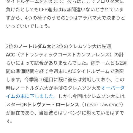
タイトルゲームを迎えます。彼らはここでフロリダ大に
負けたとしてもCFP進出はほぼ間違いないとされていま
すから、4つの椅子のうちの1つはアラバマ大で決まりと
いっていいでしょう。
2位の
ノートルダム大
と3位のクレムソン大は先週
ACC
（アトランティックコーストカンファレンス）の計
らいによって試合がありませんでした。両チームとも2週
間の準備期間を経て今週末にACCタイトルゲームで激突
します。今季第10週目に既に彼らは対戦しており、この
時はノートルダム大が手薄のクレムソン大を
オーバータ
イムの末に下しました
。しかし今回はクレムソン大には
スターQB
トレヴァー・ローレンス
（Trevor Lawrence）
が健在であり、当然彼らはリベンジに燃えているはずで
す。