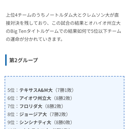
上位4チームのうちノートルダム大とクレムソン大が直
接対決を残しており、この試合の結果とオハイオ州立大
のBig Tenタイトルゲームでの結果如何で5位以下チーム
の運命が分かれていきます。
第2グループ
5位：
テキサスA&M大
（7勝1敗）
6位：
アイオワ州立大
（8勝2敗）
7位：
フロリダ大
（8勝2敗）
8位：
ジョージア大
（7勝2敗）
9位：
シンシナティ大
（8勝0敗）