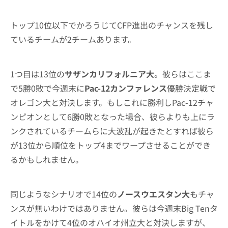
トップ10位以下でかろうじてCFP進出のチャンスを残し
ているチームが2チームあります。
1つ目は13位の
サザンカリフォルニア大
。彼らはここま
で5勝0敗で今週末に
Pac-12カンファレンス
優勝決定戦で
オレゴン大と対決します。もしこれに勝利しPac-12チャ
ンピオンとして6勝0敗となった場合、彼らよりも上にラ
ンクされているチームらに大波乱が起きたとすれば彼ら
が13位から順位をトップ4までワープさせることができ
るかもしれません。
同じようなシナリオで14位の
ノースウエスタン大
もチャ
ンスが無いわけではありません。彼らは今週末Big Tenタ
イトルをかけて4位のオハイオ州立大と対決しますが、