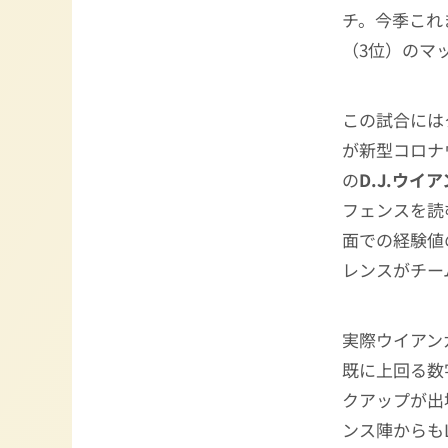
チ。今季これ
（3位）のマ
この試合には
が新型コロナ
の
D.J.ウイ
フェンスを読
面での経験値
レンスがチー
実際ウイアン
既に上回る数
クアップが出
ンス陣からも