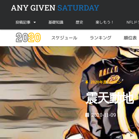
ANY GIVEN
SATURDAY
投稿記事
基礎知識
歴史
楽しもう！
NFL
20
20
スケジュール
ランキング
順位表
2020年度シーズン
震天動地【2020年度第10週目レビュー】
2020年度シーズン
震天動地【
2020-11-09