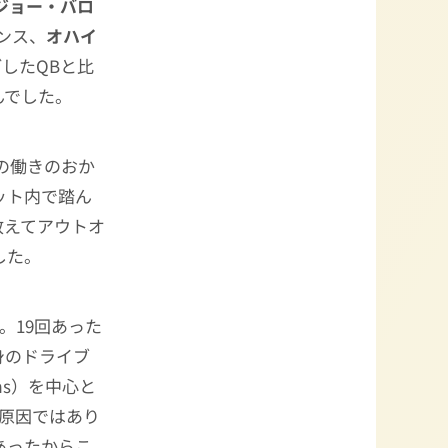
ジョー・バロ
レンス、
オハイ
過ごしたQBと比
んでした。
の働きのおか
ット内で踏ん
敢えてアウトオ
した。
。19回あった
身のドライブ
iams）を中心と
も原因ではあり
あったからこ