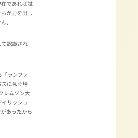
健在であれば試
たちが力を出し
せん。
して認識され
ある「ランファ
パスに急ぐ場
クレムソン大
アイリッシュ
力があったから