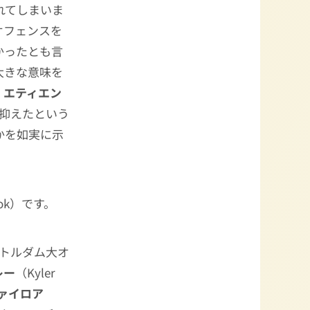
れてしまいま
オフェンスを
かったとも言
大きな意味を
・エティエン
ドに抑えたという
かを如実に示
ook）です。
ートルダム大オ
レー
（Kyler
ァイロア