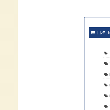
目次
[
h