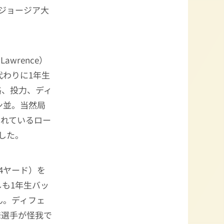
とジョージア大
 Lawrence）
わりに1年生
体格、投力、ディ
ン並。当然局
されているロー
した。
4ヤード）を
も1年生バッ
ん。ディフェ
の先発選手が怪我で