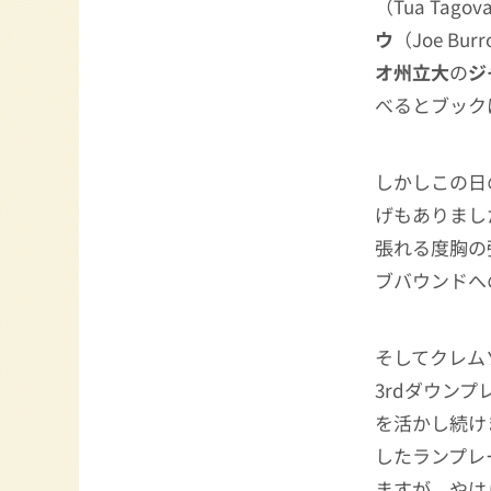
（Tua Tag
ウ
（Joe 
オ州立大
の
ジ
べるとブック
しかしこの日
げもありまし
張れる度胸の
ブバウンドへ
そしてクレム
3rdダウン
を活かし続け
したランプレ
ますが、やは