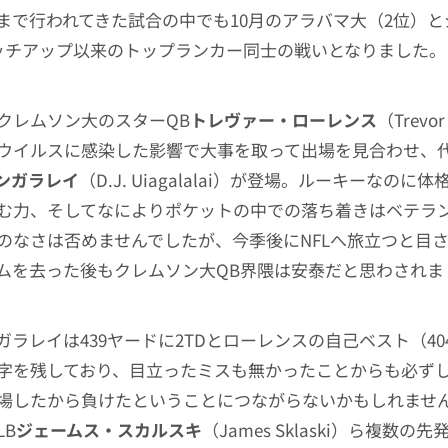
まで行われてきた試合の中でも10月のアラバマ大（2位）
ッチアップ以来のトップランカー同士の戦いとなりました。
クレムソン大のスターQB
トレヴァー・ローレンス
（Trevor
ウイルスに感染した影響で大事を取って出場を見合わせ、代
アンガラレイ
（D.J. Uiagalalai）が登場。ルーキーなのに
む力、そしてなによりポケットの中での落ち着きはベテラ
のなさは否めませんでしたが、今季後にNFLへ旅立つと目
ムを去った後もクレムソン大QB界隈は安泰だと思わされま
ガラレイは439ヤードに2TDとローレンスの自己ベスト（40
字を残しており、目立ったミスも無かったことからも必ずし
場したから負けたということにつながらないかもしれませ
LB
ジェームス・スカルスキ
（James Sklaski）ら複数