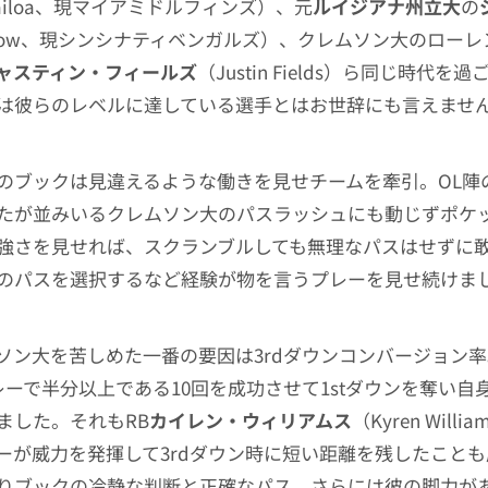
ovailoa、現マイアミドルフィンズ）、元
ルイジアナ州立大
の
Burrow、現シンシナティベンガルズ）、クレムソン大のロー
ャスティン・フィールズ
（Justin Fields）ら同じ時代を
は彼らのレベルに達している選手とはお世辞にも言えませ
のブックは見違えるような働きを見せチームを牽引。OL陣
たが並みいるクレムソン大のパスラッシュにも動じずポケ
強さを見せれば、スクランブルしても無理なパスはせずに
のパスを選択するなど経験が物を言うプレーを見せ続けま
ソン大を苦しめた一番の要因は3rdダウンコンバージョン率
プレーで半分以上である10回を成功させて1stダウンを奪い自
ました。それもRB
カイレン・ウィリアムス
（Kyren Will
ーが威力を発揮して3rdダウン時に短い距離を残したこと
りブックの冷静な判断と正確なパス、さらには彼の脚力が