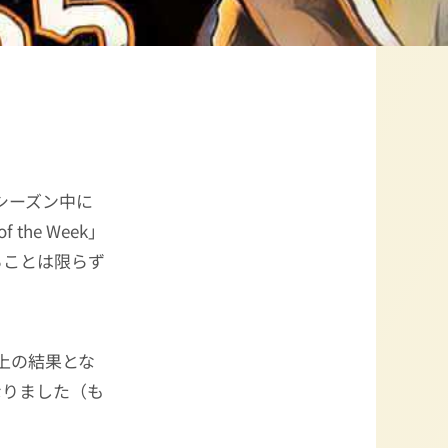
シーズン中に
he Week」
ることは限らず
待以上の結果とな
なりました（も