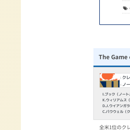
The Game 
ク
1
ノ
4
I.ブック（ノー
K.ウィリアムス
D.J.ウイアン
C.パウウェル（
全米1位のク