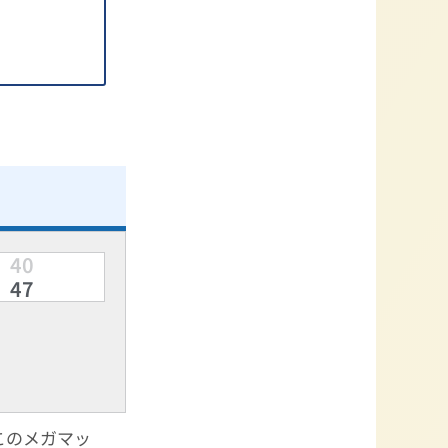
40
47
このメガマッ