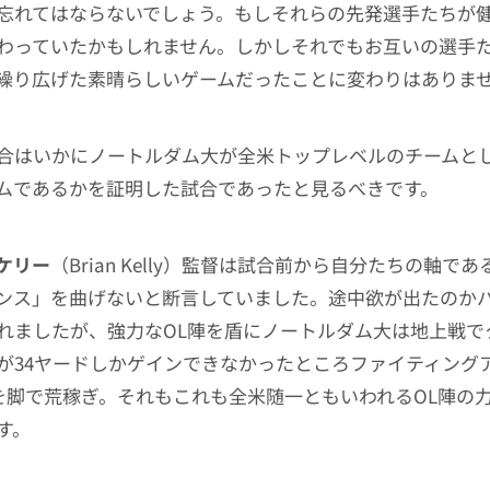
忘れてはならないでしょう。もしそれらの先発選手たちが
わっていたかもしれません。しかしそれでもお互いの選手
繰り広げた素晴らしいゲームだったことに変わりはありま
合はいかにノートルダム大が全米トップレベルのチームと
ムであるかを証明した試合であったと見るべきです。
ケリー
（Brian Kelly）監督は試合前から自分たちの軸で
ンス」を曲げないと断言していました。途中欲が出たのか
れましたが、強力なOL陣を盾にノートルダム大は地上戦で
が34ヤードしかゲインできなかったところファイティング
ドを脚で荒稼ぎ。それもこれも全米随一ともいわれるOL陣の
す。