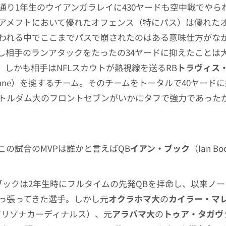
通り1年生のウイアンガラレイに430ヤードも空中戦でやら
アメフトにおいて優れたオフェンス（特にパス）は優れた
われる中でここまでパスで崩されたのはある意味仕方がな
し相手のランアタックをたったの34ヤードに抑えたことは
。しかも相手はNFLスカウトが熱視線を送るRB
トラヴィス
 Etienne）を擁するチーム。そのチームをトータルで40ヤー
トルダム大のフロントセブンがいかにタフで強力であった
この試合のMVPは誰かと言えばQB
イアン・ブック
（Ian B
ブックは2年生時にフルタイムの先発QBを拝命し、以来ノ
っ張ってきた選手。しかし元
オクラホマ大
の
カイラー・マ
現アリゾナカーディナルス）、元
アラバマ大
の
トゥア・タガヴ