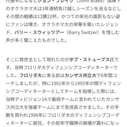
代後半になると
ジョン・ブレイク
（John Blake）指揮下
のオクラホマ大は3年連続負け越しシーズンを送るなどし
その間の戦績は12勝22杯。かつての栄光の面影もない姿
にファンは嘆き、オクラホマ大の栄華を築いたレジェン
ド、
バリー・スウィッツアー
（Barry Switzer）を惜しむ
声が多く聞こえたものでした。
そこに救世主として現れたのが
ボブ・ストュープス
氏で
す。当時フロリダ大ディフェンシブコーディネーターで
した。
フロリダ大
に来る前は
カンザス州立大
で6年間コ
ーチしましたが、特に1991年から1995年の間ディフェン
シブコーディネーターとしてチームを指導した際には、
当時ディビジョン1Aで最弱チームと言われていたカンザ
ス州立大を強豪チームにまで急成長させました。その手
腕を買われ1996年にフロリダ大のディフェンシブコーデ
ィネーターに就任。その前年守備陣の崩壊が露わになっ