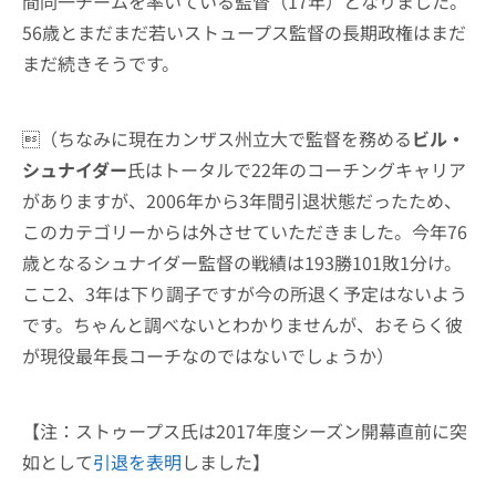
間同一チームを率いている監督（17年）となりました。
56歳とまだまだ若いストュープス監督の長期政権はまだ
まだ続きそうです。
（ちなみに現在カンザス州立大で監督を務める
ビル・
シュナイダー
氏はトータルで22年のコーチングキャリア
がありますが、2006年から3年間引退状態だったため、
このカテゴリーからは外させていただきました。今年76
歳となるシュナイダー監督の戦績は193勝101敗1分け。
ここ2、3年は下り調子ですが今の所退く予定はないよう
です。ちゃんと調べないとわかりませんが、おそらく彼
が現役最年長コーチなのではないでしょうか）
【注：ストゥープス氏は2017年度シーズン開幕直前に突
如として
引退を表明
しました】