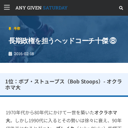
ANY GIVEN
SATURDAY
考察
長期政権を担うヘッドコーチ十傑 ⑧
2016-02-18
1位：ボブ・ストュープス（Bob Stoops）- オクラ
ホマ大
1970年代から80年代にかけて一世を築いた
オクラホマ
大
。しかし1990代に入るとその勢いは徐々に衰え、90年