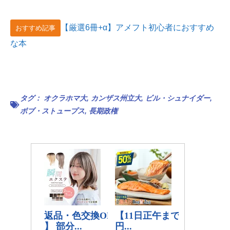
【厳選6冊+α】アメフト初心者におすすめ
おすすめ記事
な本
タグ：
オクラホマ大
,
カンザス州立大
,
ビル・シュナイダー
,
ボブ・ストュープス
,
長期政権