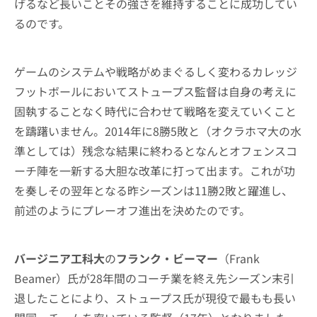
げるなど長いことその強さを維持することに成功してい
るのです。
ゲームのシステムや戦略がめまぐるしく変わるカレッジ
フットボールにおいてストュープス監督は自身の考えに
固執することなく時代に合わせて戦略を変えていくこと
を躊躇いません。2014年に8勝5敗と（オクラホマ大の水
準としては）残念な結果に終わるとなんとオフェンスコ
ーチ陣を一新する大胆な改革に打って出ます。これが功
を奏しその翌年となる昨シーズンは11勝2敗と躍進し、
前述のようにプレーオフ進出を決めたのです。
バージニア工科大
の
フランク・ビーマー
（Frank
Beamer）氏が28年間のコーチ業を終え先シーズン末引
退したことにより、ストュープス氏が現役で最もも長い