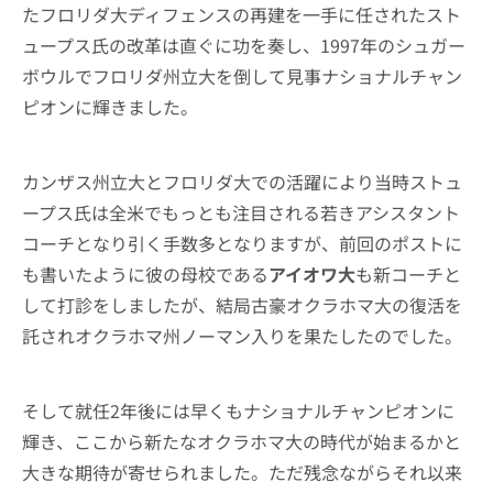
たフロリダ大ディフェンスの再建を一手に任されたスト
ュープス氏の改革は直ぐに功を奏し、1997年のシュガー
ボウルでフロリダ州立大を倒して見事ナショナルチャン
ピオンに輝きました。
カンザス州立大とフロリダ大での活躍により当時ストュ
ープス氏は全米でもっとも注目される若きアシスタント
コーチとなり引く手数多となりますが、前回のポストに
も書いたように彼の母校である
アイオワ大
も新コーチと
して打診をしましたが、結局古豪オクラホマ大の復活を
託されオクラホマ州ノーマン入りを果たしたのでした。
そして就任2年後には早くもナショナルチャンピオンに
輝き、ここから新たなオクラホマ大の時代が始まるかと
大きな期待が寄せられました。ただ残念ながらそれ以来