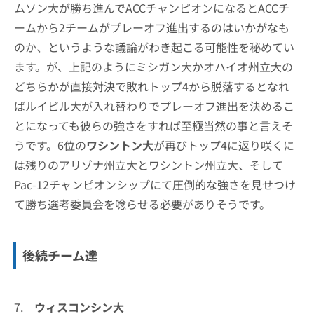
ムソン大が勝ち進んでACCチャンピオンになるとACCチ
ームから2チームがプレーオフ進出するのはいかがなも
のか、というような議論がわき起こる可能性を秘めてい
ます。が、上記のようにミシガン大かオハイオ州立大の
どちらかが直接対決で敗れトップ4から脱落するとなれ
ばルイビル大が入れ替わりでプレーオフ進出を決めるこ
とになっても彼らの強さをすれば至極当然の事と言えそ
うです。6位の
ワシントン大
が再びトップ4に返り咲くに
は残りのアリゾナ州立大とワシントン州立大、そして
Pac-12チャンピオンシップにて圧倒的な強さを見せつけ
て勝ち選考委員会を唸らせる必要がありそうです。
後続チーム達
7.
ウィスコンシン大