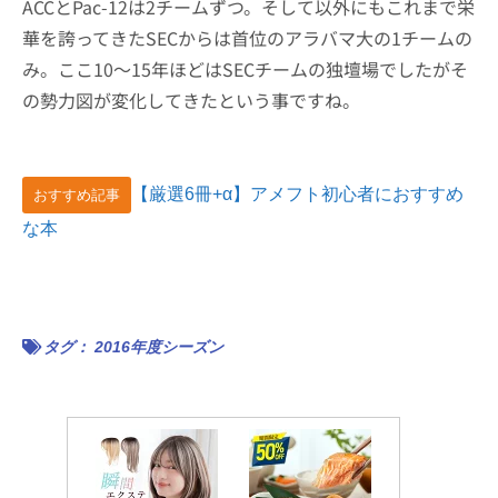
ACCとPac-12は2チームずつ。そして以外にもこれまで栄
華を誇ってきたSECからは首位のアラバマ大の1チームの
み。ここ10〜15年ほどはSECチームの独壇場でしたがそ
の勢力図が変化してきたという事ですね。
【厳選6冊+α】アメフト初心者におすすめ
おすすめ記事
な本
タグ：
2016年度シーズン