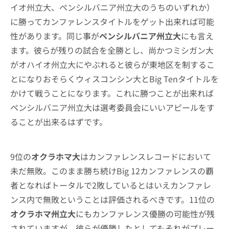
イオ州立大、ペンシルバニア州立大のうちのいずれか）
に勝ってカンファレンスタイトルをゲット出来れば可能
性があります。同じ事が
ペンシルバニア州立大
にも言え
ます。彼らが残りの試合を全勝とし、尚かつミシガン大
がオハイオ州立大にやぶれると彼らが東地区を制するこ
とになりおそらくウィスコンシン大とBig Tenタイトルを
かけて戦うことになります。これに勝つことが出来れば
ペンシルバニア州立大は選考委員会にいいアピールをす
ることが出来るはずです。
9位の
オクラホマ大
はカンファレンスレコードにおいて
未だ無敗。このまま勝ち続けBig 12カンファレンスの覇
者となればトータルで2敗しているとはいえカンファレ
ンス内で無敗ということは評価されるべきです。11位の
オクラホマ州立大
にもカンファレンス優勝の可能性が残
されていますが、彼らが優勝したとしてもそれがプレー