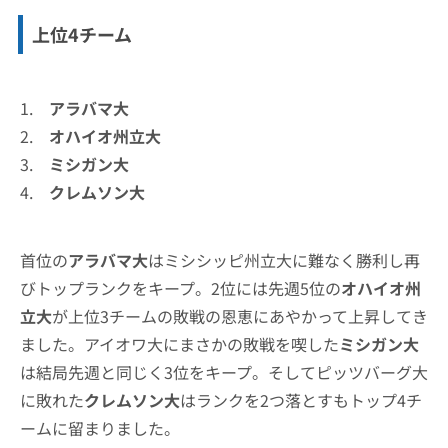
上位4チーム
1.
アラバマ大
2.
オハイオ州立大
3.
ミシガン大
4.
クレムソン大
首位の
アラバマ大
はミシシッピ州立大に難なく勝利し再
びトップランクをキープ。2位には先週5位の
オハイオ州
立大
が上位3チームの敗戦の恩恵にあやかって上昇してき
ました。アイオワ大にまさかの敗戦を喫した
ミシガン大
は結局先週と同じく3位をキープ。そしてピッツバーグ大
に敗れた
クレムソン大
はランクを2つ落とすもトップ4チ
ームに留まりました。