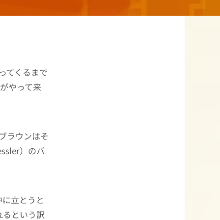
ってくるまで
番がやって来
たブラウンはそ
essler）のバ
。
中に立とうと
れるという訳