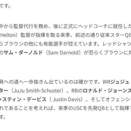
です。
中から監督代行を務め、後に正式にヘッドコーチに就任し
ay Helton）監督が指揮を取る来季、前述の通り従来スター
からブラウンの他にも有能選手が控えています。レッドシャツ
の
サム・ダーノルド
（Sam Darnold）が恐らくブラウン
。
発への道へ一歩抜きん出ているのは確かです。WR
ジュジュ
ター
（JuJu Smith-Schuster）、RBの
ロナルド・ジョーン
ャスティン・デービス
（ Justin Davis）、そしてオフェ
れであることを考えれば、来季のUSCを先発QBとして指揮
す。