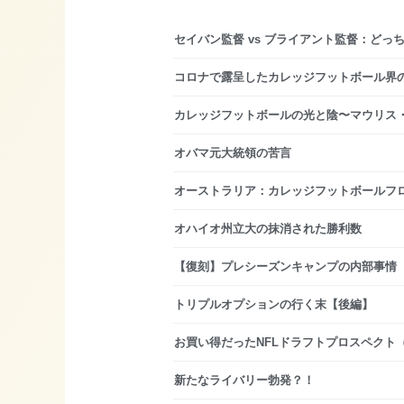
セイバン監督 vs ブライアント監督：どっ
コロナで露呈したカレッジフットボール界
カレッジフットボールの光と陰〜マウリス
オバマ元大統領の苦言
オーストラリア：カレッジフットボールフ
オハイオ州立大の抹消された勝利数
【復刻】プレシーズンキャンプの内部事情
トリプルオプションの行く末【後編】
お買い得だったNFLドラフトプロスペクト
新たなライバリー勃発？！