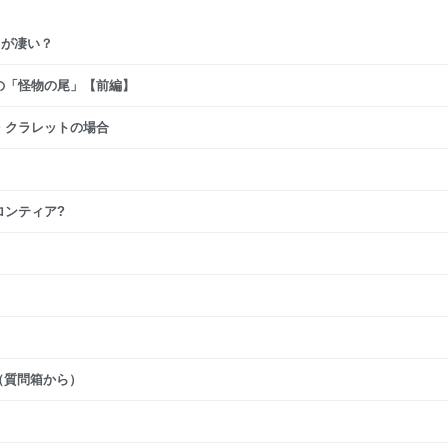
ちが凄い？
の「怪物の尾」【前編】
・クラレットの場合
ロンティア?
（質問箱から）