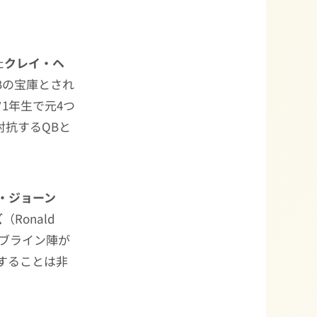
た
クレイ・ヘ
QBの宝庫とされ
1年生で元4つ
に対抗するQBと
・ジョーン
ズ
（Ronald
ンシブライン陣が
することは非