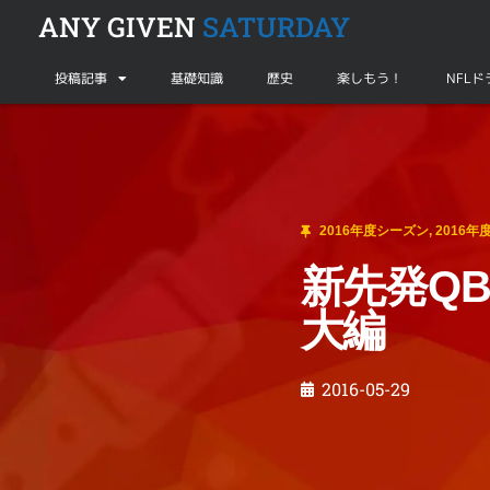
ANY GIVEN
SATURDAY
投稿記事
基礎知識
歴史
楽しもう！
NFL
2016年度シーズン
,
2016年度シーズンプレビュー
新先発QB発掘の旅：サザンカリフォルニア大
2016年度シーズン
,
2016
新先発Q
大編
2016-05-29