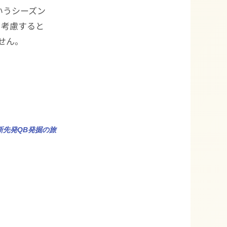
いうシーズン
を考慮すると
せん。
新先発QB発掘の旅