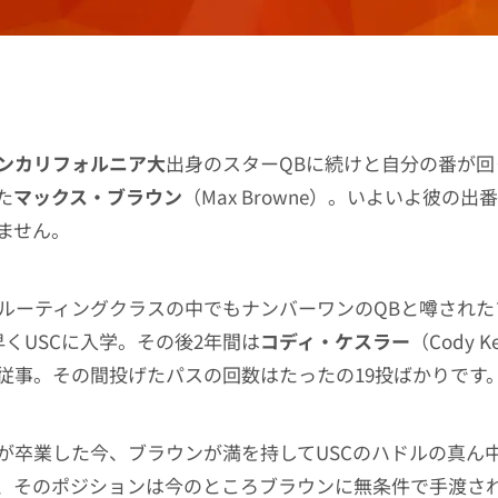
ンカリフォルニア大
出身のスターQBに続けと自分の番が回
た
マックス・ブラウン
（Max Browne）。いよいよ彼の出
ません。
リクルーティングクラスの中でもナンバーワンのQBと噂され
早くUSCに入学。その後2年間は
コディ・ケスラー
（Cody K
従事。その間投げたパスの回数はたったの19投ばかりです
が卒業した今、ブラウンが満を持してUSCのハドルの真ん
、そのポジションは今のところブラウンに無条件で手渡さ