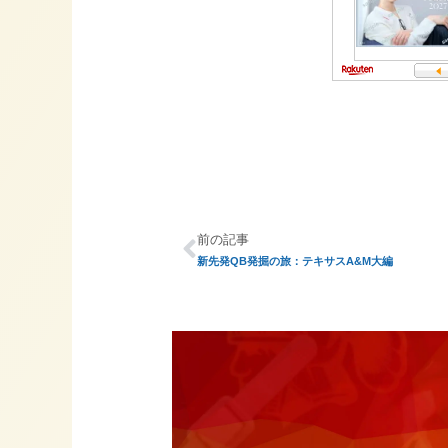
前の記事
新先発QB発掘の旅：テキサスA&M大編