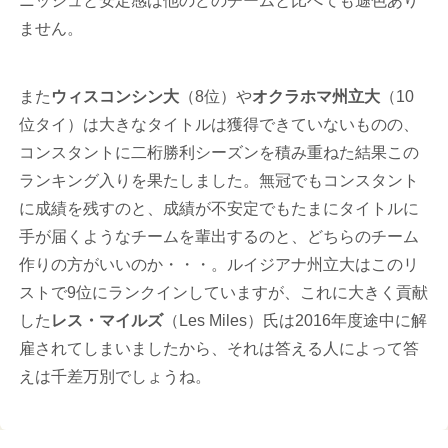
ニッシュと安定感は他のどのチームと比べても遜色あり
ません。
また
ウィスコンシン大
（8位）や
オクラホマ州立大
（10
位タイ）は大きなタイトルは獲得できていないものの、
コンスタントに二桁勝利シーズンを積み重ねた結果この
ランキング入りを果たしました。無冠でもコンスタント
に成績を残すのと、成績が不安定でもたまにタイトルに
手が届くようなチームを輩出するのと、どちらのチーム
作りの方がいいのか・・・。ルイジアナ州立大はこのリ
ストで9位にランクインしていますが、これに大きく貢献
した
レス・マイルズ
（Les Miles）氏は2016年度途中に解
雇されてしまいましたから、それは答える人によって答
えは千差万別でしょうね。