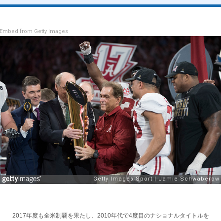
Embed from Getty Images
2017年度も全米制覇を果たし、2010年代で4度目のナショナルタイトルを