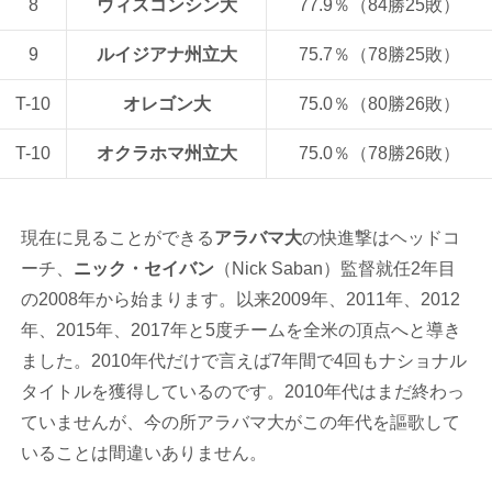
8
ウィスコンシン大
77.9％（84勝25敗）
9
ルイジアナ州立大
75.7％（78勝25敗）
T-10
オレゴン大
75.0％（80勝26敗）
T-10
オクラホマ州立大
75.0％（78勝26敗）
現在に見ることができる
アラバマ大
の快進撃はヘッドコ
ーチ、
ニック・セイバン
（Nick Saban）監督就任2年目
の2008年から始まります。以来2009年、2011年、2012
年、2015年、2017年と5度チームを全米の頂点へと導き
ました。2010年代だけで言えば7年間で4回もナショナル
タイトルを獲得しているのです。2010年代はまだ終わっ
ていませんが、今の所アラバマ大がこの年代を謳歌して
いることは間違いありません。