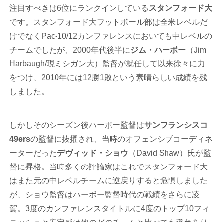
注目すべきは6位にランクインしている
スタンフォード大
です。スタンフォード大フットボール部は全米レベルだ
けでなくPac-10/12カンファレンスにおいても中レベルの
チームでしたが、2000年代後半に
ジム・ハーボー
（Jim
Harbaugh/現ミシガン大）監督が就任して以来徐々に力
をつけ、2010年には12勝1敗という素晴らしい成績を残
しました。
しかしそのシーズン後ハーボー監督は
サンフランシスコ
49ers
の監督に抜擢され、当時のオフェンシブコーディネ
ーターだった
デヴィッド・ショウ
（David Shaw）氏が監
督に昇格。当時多くの評論家はこれでスタンフォード大
はまた元の中レベルチームに逆戻りすると危惧しました
が、ショウ監督はハーボー監督時代の戦績をさらに凌
駕。3度のカンファレンスタイトルに4度のトップ10フィ