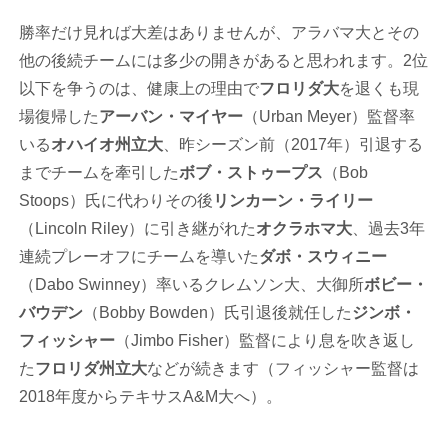
勝率だけ見れば大差はありませんが、アラバマ大とその
他の後続チームには多少の開きがあると思われます。2位
以下を争うのは、健康上の理由で
フロリダ大
を退くも現
場復帰した
アーバン・マイヤー
（Urban Meyer）監督率
いる
オハイオ州立大
、昨シーズン前（2017年）引退する
までチームを牽引した
ボブ・ストゥープス
（Bob
Stoops）氏に代わりその後
リンカーン・ライリー
（Lincoln Riley）に引き継がれた
オクラホマ大
、過去3年
連続プレーオフにチームを導いた
ダボ・スウィニー
（Dabo Swinney）率いるクレムソン大、大御所
ボビー・
バウデン
（Bobby Bowden）氏引退後就任した
ジンボ・
フィッシャー
（Jimbo Fisher）監督により息を吹き返し
た
フロリダ州立大
などが続きます（フィッシャー監督は
2018年度からテキサスA&M大へ）。