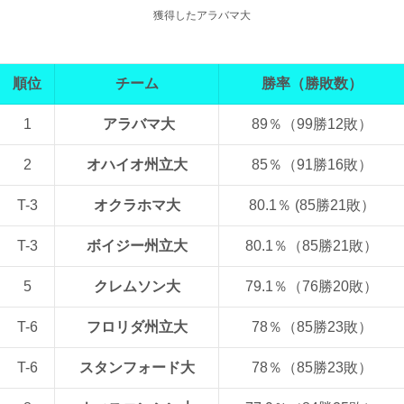
獲得したアラバマ大
順位
チーム
勝率（勝敗数）
1
アラバマ大
89％（99勝12敗）
2
オハイオ州立大
85％（91勝16敗）
T-3
オクラホマ大
80.1％ (85勝21敗）
T-3
ボイジー州立大
80.1％（85勝21敗）
5
クレムソン大
79.1％（76勝20敗）
T-6
フロリダ州立大
78％（85勝23敗）
T-6
スタンフォード大
78％（85勝23敗）