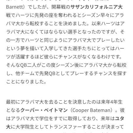
Barnett）でしたが、開幕戦の
サザンカリフォルニア大
戦でハーツに先発の座を奪われるとシーズン早々にアラ
バマ大から転校することを決めました。以来ハーツはア
ラバマ大になくてはならない選手となったのですが、そ
の一方でハーツと同じようにアラバマ大でプレーしたい
という夢を描いて入学してきた選手たちにとってはハー
ツが活躍するほど彼らにチャンスがなくなるわけです。
そんなQB二人がこの度シーズン後にアラバマ大から転校
し、他チームで先発QBとしてプレーするチャンスを探す
ことになりました。
最初にアラバマ大を去ることを決意したのは来年4年生
となる
クーパー・ベイトマン
（Cooper Bateman）。彼
はアラバマ大で学位をすでに取得しており、来年は
ユタ
大
に大学院生としてトランスファーすることが決まって