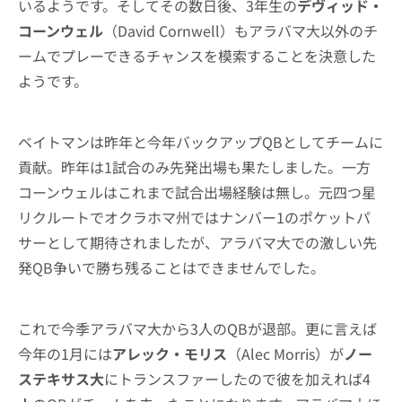
いるようです。そしてその数日後、3年生の
デヴィッド・
コーンウェル
（David Cornwell）もアラバマ大以外のチ
ームでプレーできるチャンスを模索することを決意した
ようです。
ベイトマンは昨年と今年バックアップQBとしてチームに
貢献。昨年は1試合のみ先発出場も果たしました。一方
コーンウェルはこれまで試合出場経験は無し。元四つ星
リクルートでオクラホマ州ではナンバー1のポケットパ
サーとして期待されましたが、アラバマ大での激しい先
発QB争いで勝ち残ることはできませんでした。
これで今季アラバマ大から3人のQBが退部。更に言えば
今年の1月には
アレック・モリス
（Alec Morris）が
ノー
ステキサス大
にトランスファーしたので彼を加えれば4