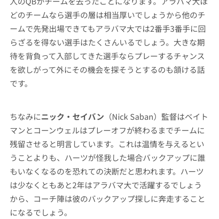
人のQBがチームを去ったことになります。アラバマ大ほ
どのチームなら選手の層は相当厚いでしょうから他のチ
ームで先発出場できてもアラバマ大では2番手3番手に回
らざるを得ない選手はたくさんいるでしょう。大きな期
待を背負って入部してきた選手ならプレーするチャンス
を欲しがって外にその機会を探そうとするのも頷ける話
です。
ちなみに
ニック・セイバン
（Nick Saban）監督はベイト
マンとコーンウェルはプレーオフが終わるまでチームに
残留させると明言しています。これは温情を与えるとい
うことよりも、ハーツが怪我した場合バックアップに誰
もいなくなるのを恐れての決断だと思われます。ハーツ
は少なくともあと2年はアラバマ大で活躍するでしょう
から、コーチ陣は彼のバックアップ探しに奔走すること
になるでしょう。