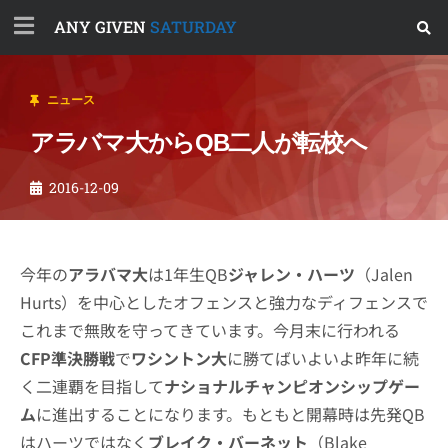
ANY GIVEN
SATURDAY
ニュース
アラバマ大からQB二人が転校へ
2016-12-09
今年の
アラバマ大
は1年生QB
ジャレン・ハーツ
（Jalen
Hurts）を中心としたオフェンスと強力なディフェンスで
これまで無敗を守ってきています。今月末に行われる
CFP準決勝戦
で
ワシントン大
に勝てばいよいよ昨年に続
く二連覇を目指して
ナショナルチャンピオンシップゲー
ム
に進出することになります。もともと開幕時は先発QB
はハーツではなく
ブレイク・バーネット
（Blake