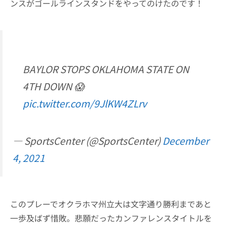
ンスがゴールラインスタンドをやってのけたのです！
BAYLOR STOPS OKLAHOMA STATE ON
4TH DOWN 😱
pic.twitter.com/9JlKW4ZLrv
— SportsCenter (@SportsCenter)
December
4, 2021
このプレーでオクラホマ州立大は文字通り勝利まであと
一歩及ばず惜敗。悲願だったカンファレンスタイトルを