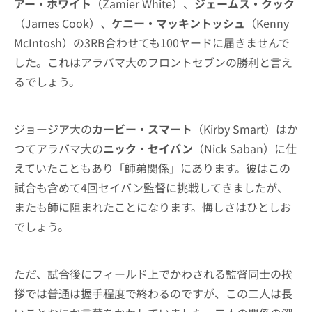
アー・ホワイト
（Zamier White）、
ジェームス・クック
（James Cook）、
ケニー・マッキントッシュ
（Kenny
McIntosh）の3RB合わせても100ヤードに届きませんで
した。これはアラバマ大のフロントセブンの勝利と言え
るでしょう。
ジョージア大の
カービー・スマート
（Kirby Smart）はか
つてアラバマ大の
ニック・セイバン
（Nick Saban）に仕
えていたこともあり「師弟関係」にあります。彼はこの
試合も含めて4回セイバン監督に挑戦してきましたが、
またも師に阻まれたことになります。悔しさはひとしお
でしょう。
ただ、試合後にフィールド上でかわされる監督同士の挨
拶では普通は握手程度で終わるのですが、この二人は長