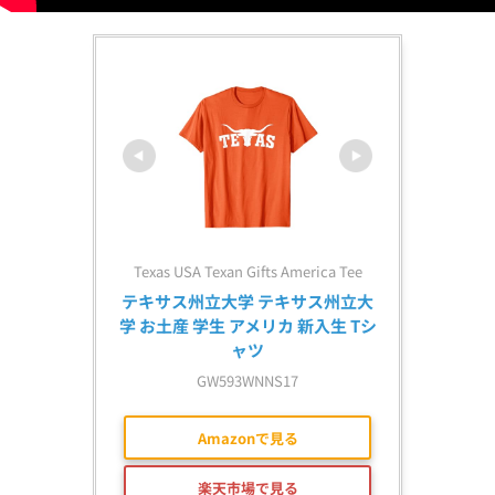
Texas USA Texan Gifts America Tee
テキサス州立大学 テキサス州立大
学 お土産 学生 アメリカ 新入生 Tシ
ャツ
GW593WNNS17
Amazonで見る
楽天市場で見る