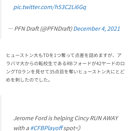
pic.twitter.com/h53C2Li6Gq
— PFN Draft (@PFNDraft)
December 4, 2021
ヒューストン大もTDを1つ奪って点差を詰めますが、ア
ラバマ大からの転校生であるRBフォードが42ヤードのロ
ングTDランを見せて35点目を奪いヒューストン大にとど
めを刺したのでした。
Jerome Ford is helping Cincy RUN AWAY
with a
#CFBPlayoff
spot💨