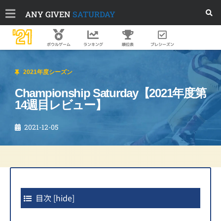
ANY GIVEN
SATURDAY
'21
順位表
プレシーズン
ボウルゲーム
ランキング
2021年度シーズン
Championship Saturday【2021年度第
14週目レビュー】
2021-12-05
目次
[
hide
]