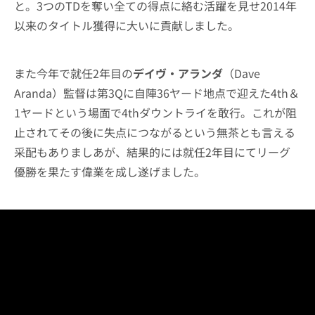
と。3つのTDを奪い全ての得点に絡む活躍を見せ2014年
以来のタイトル獲得に大いに貢献しました。
また今年で就任2年目の
デイヴ・アランダ
（Dave
Aranda）監督は第3Qに自陣36ヤード地点で迎えた4th＆
1ヤードという場面で4thダウントライを敢行。これが阻
止されてその後に失点につながるという無茶とも言える
采配もありましあが、結果的には就任2年目にてリーグ
優勝を果たす偉業を成し遂げました。