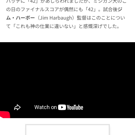
パッチに「42」があしらわれましたが、ミシガン大のこ
の日のファイナルスコアが偶然にも「42」。試合後
ジ
ム・ハーボー
（Jim Harbaugh）監督はこのことについ
て「これも神の仕業に違いない」と感慨深げでした。