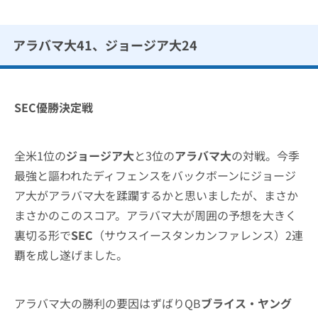
アラバマ大41、ジョージア大24
SEC優勝決定戦
全米1位の
ジョージア大
と3位の
アラバマ大
の対戦。今季
最強と謳われたディフェンスをバックボーンにジョージ
ア大がアラバマ大を蹂躙するかと思いましたが、まさか
まさかのこのスコア。アラバマ大が周囲の予想を大きく
裏切る形で
SEC
（サウスイースタンカンファレンス）2連
覇を成し遂げました。
アラバマ大の勝利の要因はずばりQB
ブライス・ヤング