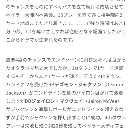
のチャンスをものにすべくパスを立て続けに成功させて
ベイラー大陣内へ急襲。13プレーを経て遂に相手陣内2
ヤード地点までたどり着きます。ここで残り時間はあと1
分19秒。TDを奪いさえすれば逆転となる場面でしたがこ
こからドラマが生まれたのです。
最悪4度のチャンスでエンドゾーンに飛び込めれば良かっ
たオクラホマ州立大でしたが、1stダウンで1ヤード進撃
するもそこからあと1ヤードが遠く、迎えた4thダウン。
ハンドオフを受けたRB
デズモン・ジャクソン
（Dezmon
Jackson）がエンドライン左側のパイロン目がけて激走
しますがDB
ジェイロン・マクヴェイ
（Jairon McVea）
がジャクソンを追撃しボールがエンドラインを超えるわ
ずか手前でジャクソンを押し出すことに成功。4thダウン
プレーは失敗し残り約20秒を残してベイラー大ディフェ