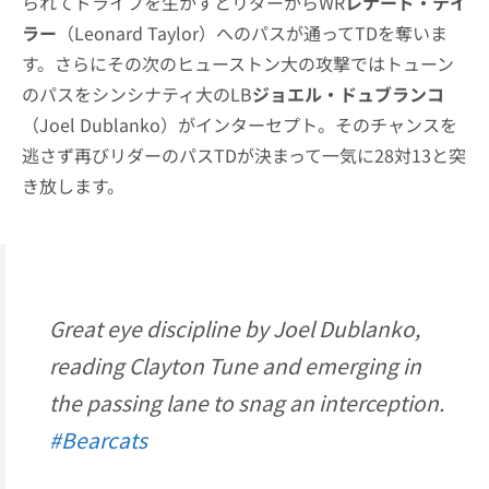
られてドライブを生かすとリダーからWR
レナード・テイ
ラー
（Leonard Taylor）へのパスが通ってTDを奪いま
す。さらにその次のヒューストン大の攻撃ではトューン
のパスをシンシナティ大のLB
ジョエル・ドュブランコ
（Joel Dublanko）がインターセプト。そのチャンスを
逃さず再びリダーのパスTDが決まって一気に28対13と突
き放します。
Great eye discipline by Joel Dublanko,
reading Clayton Tune and emerging in
the passing lane to snag an interception.
#Bearcats