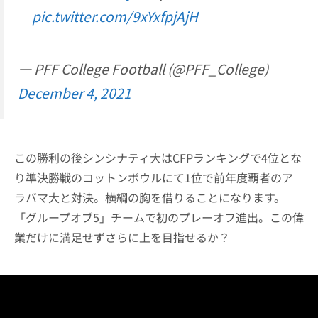
pic.twitter.com/9xYxfpjAjH
— PFF College Football (@PFF_College)
December 4, 2021
この勝利の後シンシナティ大はCFPランキングで4位とな
り準決勝戦のコットンボウルにて1位で前年度覇者のア
ラバマ大と対決。横綱の胸を借りることになります。
「グループオブ5」チームで初のプレーオフ進出。この偉
業だけに満足せずさらに上を目指せるか？