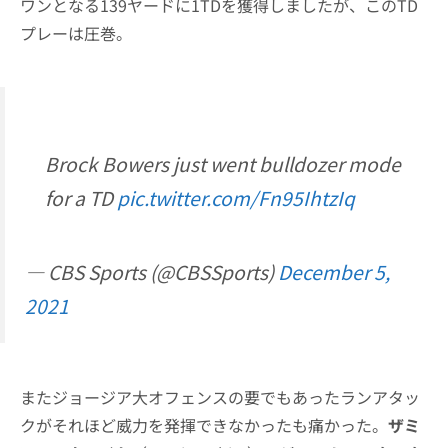
ワンとなる139ヤードに1TDを獲得しましたが、このTD
プレーは圧巻。
Brock Bowers just went bulldozer mode
for a TD
pic.twitter.com/Fn95IhtzIq
— CBS Sports (@CBSSports)
December 5,
2021
またジョージア大オフェンスの要でもあったランアタッ
クがそれほど威力を発揮できなかったも痛かった。
ザミ