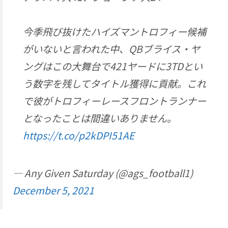
今季飛び抜けたハイズマントロフィー候補
がいないと言われた中、QBブライス・ヤ
ングはこの大舞台で421ヤードに3TDとい
う数字を残してタイトル獲得に貢献。これ
で彼がトロフィーレースフロントランナー
となったことは間違いありません。
https://t.co/p2kDPI51AE
— Any Given Saturday (@ags_football1)
December 5, 2021