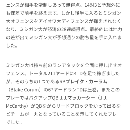
ェンスが相手を牽制しあって無得点。14対3と予想外に
も僅差で前半を終えます。しかし後半に入るとミシガン
大オフェンスをアイオワ大ディフェンスが抑えきれなく
なり、ミシガン大が怒涛の28連続得点。最終的には地力
の差が出てミシガン大が予想通りの勝ち星を手に入れま
した。
ミシガン大は持ち前のランアタックを全面に押し出すオ
フェンス。トータル211ヤードに4TDを足で稼ぎました
が、そのうちの1つであるRB
ブレイク・カーラム
（Blake Corum）の67ヤードランTDは圧巻。またこの
プレーではバクアップQB
J.J.マッカーシー
（J.J.
McCarthy）がQBながらリードブロックをかって出るな
どチームが一丸となっていることを示してくれたプレー
でした。