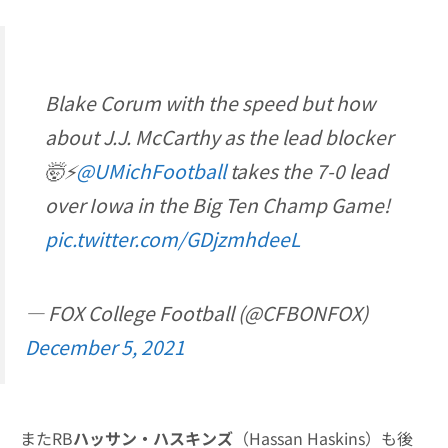
Blake Corum with the speed but how
about J.J. McCarthy as the lead blocker
🤯⚡️
@UMichFootball
takes the 7-0 lead
over Iowa in the Big Ten Champ Game!
pic.twitter.com/GDjzmhdeeL
— FOX College Football (@CFBONFOX)
December 5, 2021
またRB
ハッサン・ハスキンズ
（Hassan Haskins）も後