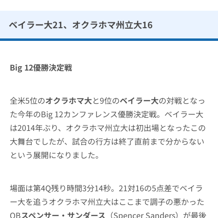
ベイラー大21、オクラホマ州立大16
Big 12優勝決定戦
全米5位の
オクラホマ大
と9位の
ベイラー大
の対戦となっ
た今年のBig 12カンファレンス優勝決定戦。ベイラー大
は2014年ぶり、オクラホマ州立大は初出場となったこの
大舞台でしたが、試合の行方は終了直前まで分からない
という展開になりました。
場面は第4Q残り時間3分14秒。21対16の5点差でベイラ
ー大を追うオクラホマ州立大はここまで調子の悪かった
QB
スペンサー・サンダース
（Spencer Sanders）が最後