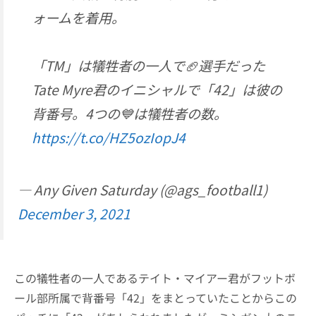
ォームを着用。
「TM」は犠牲者の一人で🏈選手だった
Tate Myre君のイニシャルで「42」は彼の
背番号。4つの💙は犠牲者の数。
https://t.co/HZ5ozIopJ4
— Any Given Saturday (@ags_football1)
December 3, 2021
この犠牲者の一人であるテイト・マイアー君がフットボ
ール部所属で背番号「42」をまとっていたことからこの