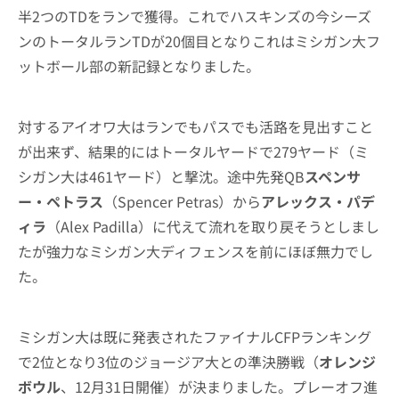
半2つのTDをランで獲得。これでハスキンズの今シーズ
ンのトータルランTDが20個目となりこれはミシガン大フ
ットボール部の新記録となりました。
対するアイオワ大はランでもパスでも活路を見出すこと
が出来ず、結果的にはトータルヤードで279ヤード（ミ
シガン大は461ヤード）と撃沈。途中先発QB
スペンサ
ー・ペトラス
（Spencer Petras）から
アレックス・パデ
ィラ
（Alex Padilla）に代えて流れを取り戻そうとしまし
たが強力なミシガン大ディフェンスを前にほぼ無力でし
た。
ミシガン大は既に発表されたファイナルCFPランキング
で2位となり3位のジョージア大との準決勝戦（
オレンジ
ボウル
、12月31日開催）が決まりました。プレーオフ進