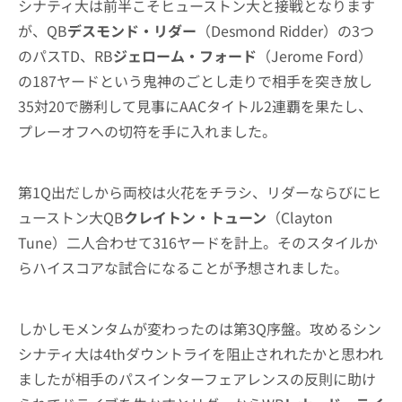
シナティ大は前半こそヒューストン大と接戦となります
が、QB
デスモンド・リダー
（Desmond Ridder）の3つ
のパスTD、RB
ジェローム・フォード
（Jerome Ford）
の187ヤードという鬼神のごとし走りで相手を突き放し
35対20で勝利して見事にAACタイトル2連覇を果たし、
プレーオフへの切符を手に入れました。
第1Q出だしから両校は火花をチラシ、リダーならびにヒ
ューストン大QB
クレイトン・トューン
（Clayton
Tune）二人合わせて316ヤードを計上。そのスタイルか
らハイスコアな試合になることが予想されました。
しかしモメンタムが変わったのは第3Q序盤。攻めるシン
シナティ大は4thダウントライを阻止されれたかと思われ
ましたが相手のパスインターフェアレンスの反則に助け