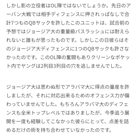
しかし影の立役者はOL陣ではないでしょうか。先日のア
ーバン大戦では相手ディフェンスに押されっぱなしで合
計7つものQBサックを許したこのユニットは、試合前の
予想ではジョージア大の重量級パスラッシュには耐えら
れないと誰もが思ったものです。しかしこの日彼らはそ
のジョージア大ディフェンスに1つのQBサックも許さな
かったのです。このOL陣の奮闘もありクリーンなポケッ
ト内でヤングは2列目3列目の穴を逃しませんでした。
ジョージア大は思わぬ形でアラバマ大に得点の量産を許
しましたが、それに対応出来るためのオフェンス力が備
わっていませんでした。もちろんアラバマ大のディフェ
ンスも全米トップレベルではありましたが、今季追う展
開を一度も経験してこなかった彼らにとって、点差を詰
めるだけの術を持ち合わせていなかったのです。