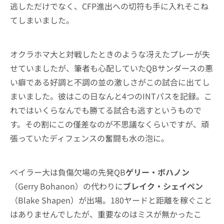
逃しただけでなく、CFP進出への切符も手に入れそこね
てしまいました。
オクラホマ大と対戦したときのような冴えたプレーが失
せていましたが、筆者も心配していたQBサンダースの悪
い癖である好調と不調の並の激しさがこの試合に出てし
まいました。彼はこの日なんと4つのINTパスを記録。こ
れではいくらなんでも勝てる試合も逃すというもので
す。その割にこの僅差なのが不思議なくらいですが、頑
張っていたディフェンスの奮闘も水の泡に。
ベイラー大は負傷欠場の先発QB
ゲリー・ボハノン
（Gerry Bohanon）の代わりに
ブレイク・シェイペン
（Blake Shapen）が出場。180ヤードと距離を稼ぐこと
はありませんでしたが、重要なのはミスが無かったこ