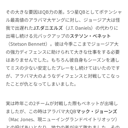
その大きな要因はQB力の差。5つ星QBとしてポテンシャ
ル最高値のアラバマ大ヤングに対し、ジョージア大は怪
我で出遅れた
J.T.ダニエルズ
（J.T. Daniels）の代わりに
出場し続ける元バックアップの
ステソン・ベネット
（Stetson Bennett）。彼は今季ここまでジョージア大
の強力ディフェンスに助けられて大きな仕事をする必要
はありませんでした。もちろん彼自身もシーズンを通し
てミスの少ない安定したプレーをし続けてはいたのです
が、アラバマ大のようなディフェンスと対戦してこなっ
たことが仇となってしまいました。
実は昨年この2チームが対戦した際もベネットが出場し
ましたが、この時はアラバマ大QB
マック・ジョーンズ
（Mac Jones、現ニューイングランドペイトリオッツ）
との投げあいとなり、地力の差が出て敗れました。その