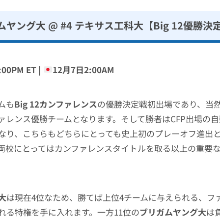
ガムヤング大 @ #4 テキサス工科大【Big 12優勝決
00PM ET |
12月7日2:00AM
ムも
Big 12カンファレンス
の優勝決定戦初出場であり、当
ァレンス優勝チームとなります。そして勝者はCFP出場の
なり、こちらもどちらにとっても史上初のプレーオフ進出
両校にとってはカンファレンスタイトルを取る以上の重要
大
は現在4位なため、勝てば上位4チームに与えられる、フ
れる特権を手に入れます。一方11位の
ブリガムヤング大
は