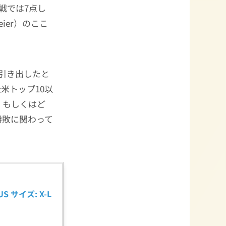
戦では7点し
meier）のここ
を引き出したと
米トップ10以
、もしくはど
勝敗に関わって
 サイズ: X-L