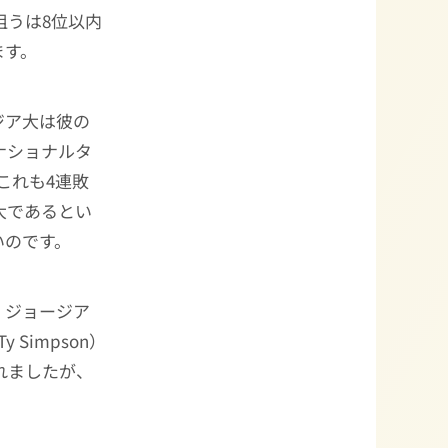
狙うは8位以内
ます。
ージア大は彼の
ナショナルタ
これも4連敗
大であるとい
いのです。
、ジョージア
Ty Simpson）
れましたが、