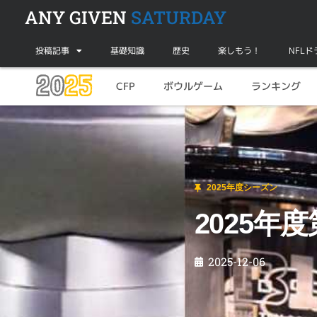
ANY GIVEN
SATURDAY
投稿記事
基礎知識
歴史
楽しもう！
NFL
20
25
CFP
ボウルゲーム
ランキング
2025年度シーズン
2025年度第15週目の見どころ
2025年度シーズン
2025年
2025-12-06