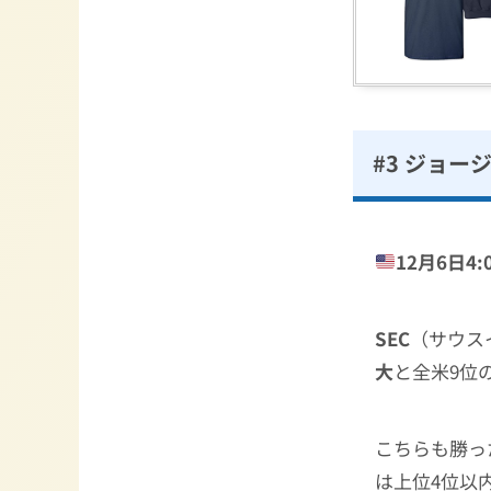
#3 ジョー
12月6日4:0
SEC
（サウス
大
と全米9位
こちらも勝っ
は上位4位以