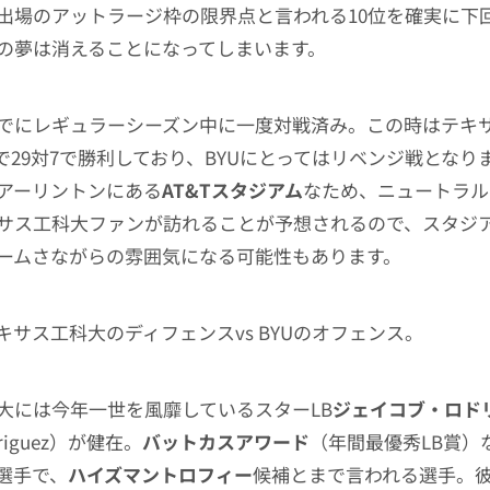
出場のアットラージ枠の限界点と言われる10位を確実に下
の夢は消えることになってしまいます。
でにレギュラーシーズン中に一度対戦済み。この時はテキ
ムで29対7で勝利しており、BYUにとってはリベンジ戦となり
アーリントンにある
AT&Tスタジアム
なため、ニュートラル
サス工科大ファンが訪れることが予想されるので、スタジ
ームさながらの雰囲気になる可能性もあります。
キサス工科大のディフェンスvs BYUのオフェンス。
大には今年一世を風靡しているスターLB
ジェイコブ・ロド
driguez）が健在。
バットカスアワード
（年間最優秀LB賞）
選手で、
ハイズマントロフィー
候補とまで言われる選手。