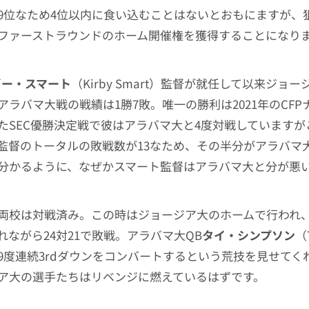
9位なため4位以内に食い込むことはないとおもにますが、
ファーストラウンドのホーム開催権を獲得することになり
ビー・スマート
（Kirby Smart）監督が就任して以来ジョ
アラバマ大戦の戦績は1勝7敗。唯一の勝利は2021年のCFP
たSEC優勝決定戦で彼はアラバマ大と4度対戦していますが
監督のトータルの敗戦数が13なため、その半分がアラバマ
分かるように、なぜかスマート監督はアラバマ大と分が悪
両校は対戦済み。この時はジョージア大のホームで行われ
れながら24対21で敗戦。アラバマ大QB
タイ・シンプソン
（
9度連続3rdダウンをコンバートするという荒技を見せてく
ア大の選手たちはリベンジに燃えているはずです。