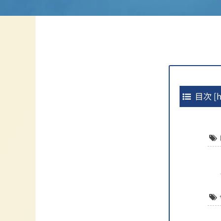
目次
[
h