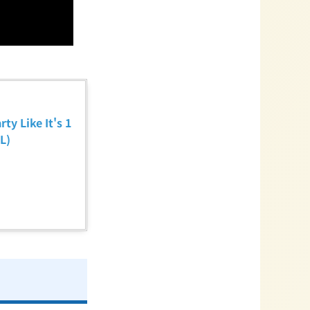
ike It's 1
L)