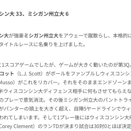
ン大 33、ミシガン州立大 6
ン大
が強豪
ミシガン州立大
をアウェーで蹴散らし、本格的にBi
タイトルレースに名乗りを上げました。
6と1スコアゲームでしたが、ゲームが大きく動いたのが第3
スコット
（L.J. Scott）がボールをファンブルしウィスコンシ
o Musso）がこれをリカバー。それをそのままエンドゾーン
半ウィスコンシン大ディフェンス相手に何もさせてもらえ
のプレーで意気消沈。その後ミシガン州立大のパントトラ
がパンターの頭上を大きく超え、自陣5ヤードラインでウ
われてしまいます。そして1プレー後にはウィスコンシン大R
Corey Clement）のランTDが決まり試合は30対0とほぼ