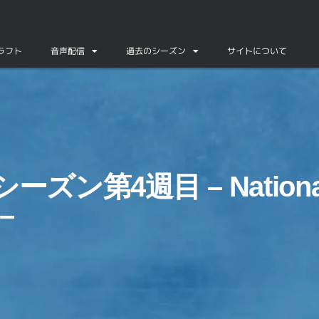
ドラフト
音声配信
過去のシーズン
サイトについて
int –
シーズン第4週目 – Nationa
 –