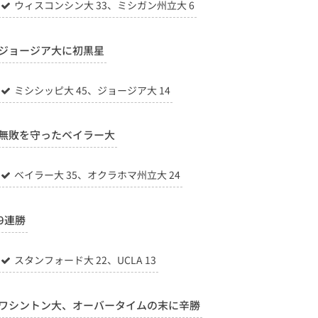
ウィスコンシン大 33、ミシガン州立大 6
ジョージア大に初黒星
ミシシッピ大 45、ジョージア大 14
無敗を守ったベイラー大
ベイラー大 35、オクラホマ州立大 24
9連勝
スタンフォード大 22、UCLA 13
ワシントン大、オーバータイムの末に辛勝