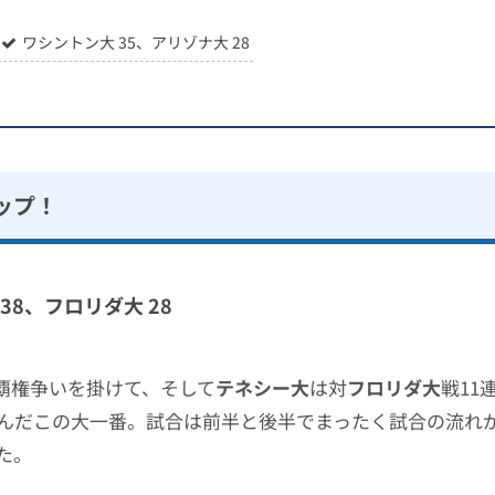
ワシントン大 35、アリゾナ大 28
ップ！
38、フロリダ大 28
の覇権争いを掛けて、そして
テネシー大
は対
フロリダ大
戦11
んだこの大一番。試合は前半と後半でまったく試合の流れ
た。