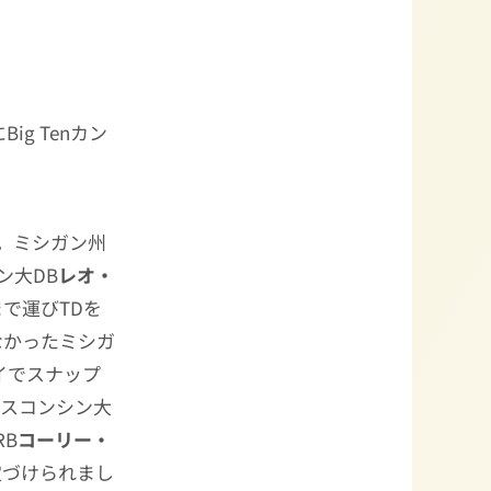
g Tenカン
Q。ミシガン州
ン大DB
レオ・
まで運びTDを
なかったミシガ
イでスナップ
ィスコンシン大
B
コーリー・
決定づけられまし