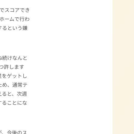
でスコアでき
のホームで行わ
するという嫌
ね続けなんと
つ許します
星をゲットし
ため、通常テ
えると、次週
することにな
が、今後のス