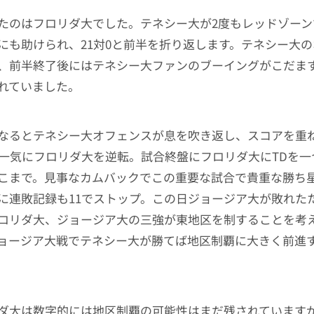
たのはフロリダ大でした。テネシー大が2度もレッドゾーン
にも助けられ、21対0と前半を折り返します。テネシー大
、前半終了後にはテネシー大ファンのブーイングがこだま
れていました。
なるとテネシー大オフェンスが息を吹き返し、スコアを重
で一気にフロリダ大を逆転。試合終盤にフロリダ大にTDを一
こまで。見事なカムバックでこの重要な試合で貴重な勝ち
に連敗記録も11でストップ。この日ジョージア大が敗れた
ロリダ大、ジョージア大の三強が東地区を制することを考
ョージア大戦でテネシー大が勝てば地区制覇に大きく前進
ダ大は数字的には地区制覇の可能性はまだ残されています