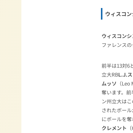
ウィスコンシ
ウィスコンシ
ファレンスの
前半は13対
立大RB
L.J.
ムッソ
（Le
奪います。前
ン州立大はこ
されたボール
にボールを奪
クレメント
（