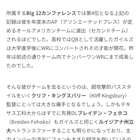
所属する
Big 12カンファレンス
では第4位となる上記の
記録は彼を年度末のAP（アソシエーテッドプレス）が定
めるオールアメリカンチームに選出（セカンドチーム）
されるほどでした。高校ではQBとして活躍したガイルズ
は大学進学後にWRにコンバートされその才能が開花。昨
年は前述の通りチーム内でナンバーワンWRにまで成長し
たのでした。
そんな彼がチームを去るというのは、超攻撃的パススタ
イルをいく
クリフ・キングスバリー
（Kliff Kingsbury）
監督にとっては大きな痛手となるでしょう。しかもテキ
サス工科大からはすでに先発DL
ブレイデン・フェホコ
（Breiden Fehoko）もガイルズと同じく
ルイジアナ州立
大
へトランスファーすることも明らかになっており、主
力メンバーの流出にファンも大きな疑念を抱いているの