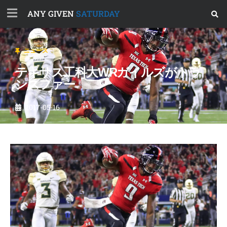
ANY GIVEN
SATURDAY
ニュース
テキサス工科大WRガイルズがトラ
ンスファー
2017-05-16