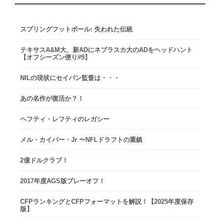
スプリングフットボール: 失われた伝統
テキサスA&M大、新ADにネブラスカ大のADをヘッドハント
【オフシーズン便り#9】
NILの現状にセイバン監督は・・・
あの名作が復活か？！
ヘフティ・レフティのレガシー
メル・カイパー・Jr 〜NFLドラフトの重鎮
2億ドルクラブ！
2017年度AGS版プレーオフ！
CFPランキングとCFPフォーマットを解説！【2025年度保存
版】