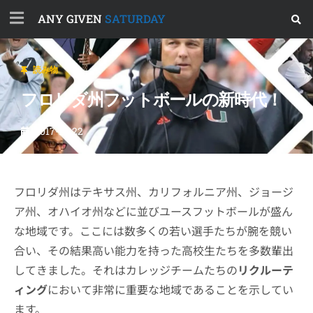
ANY GIVEN
SATURDAY
読み物
フロリダ州フットボールの新時代！
2017-12-22
フロリダ州はテキサス州、カリフォルニア州、ジョージ
ア州、オハイオ州などに並びユースフットボールが盛ん
な地域です。ここには数多くの若い選手たちが腕を競い
合い、その結果高い能力を持った高校生たちを多数輩出
してきました。それはカレッジチームたちの
リクルーテ
ィング
において非常に重要な地域であることを示してい
ます。