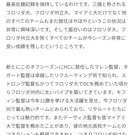
最長在籍記録を保持しているわけです。三強と称される
フロリダ大、フロリダ州立大、マイアミ大だけでなく他
のすべてのチームもまだ就任ほやほやというこの状況は
非常に興味深いです。そして面白いのはフロリダ大、フ
ロリダ州立大を除くすべてのチームが今シーズン非常に
良い成績を残したというところです。
新たにこのオフシーズンにHCに就任したマレン監督、タ
ガート監督は卓越したリクルーティング術で知られ、ス
トロング監督もかつてフロリダ大でDCを務めていた頃か
らフロリダ州内に太いパイプを築いてきています。キフ
ィン監督は今年11勝を挙げる大活躍を見せ、今フロリダ
州で最も熱いチームとみられており、リクルートたちに
とっては魅力的です。またデーヴィス監督も昔マイアミ
大で監督を務めたことがあり、彼の地元高校チームとの
コネクションも軽視できません。つまりフロリダ州はた