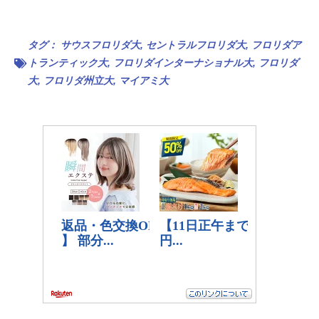
タグ：
サウスフロリダ大
,
セントラルフロリダ大
,
フロリダア
トランティック大
,
フロリダインターナショナル大
,
フロリダ
大
,
フロリダ州立大
,
マイアミ大