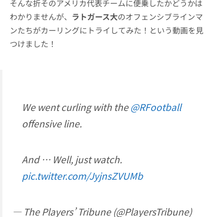
そんな折そのアメリカ代表チームに便乗したかどうかは
わかりませんが、
ラトガース大
のオフェンシブラインマ
ンたちがカーリングにトライしてみた！という動画を見
つけました！
We went curling with the
@RFootball
offensive line.
And … Well, just watch.
pic.twitter.com/JyjnsZVUMb
— The Players’ Tribune (@PlayersTribune)