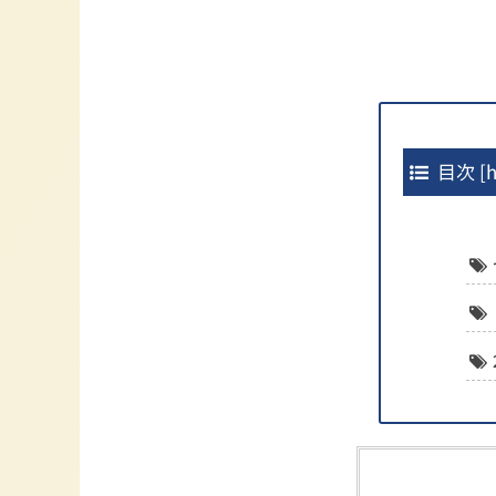
目次
[
h