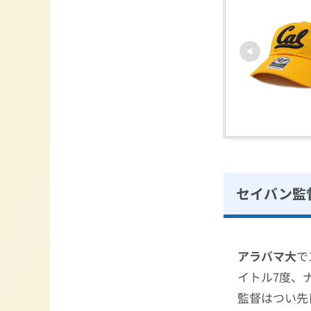
セイバン監
アラバマ大
で
イトル7度、
監督はつい先