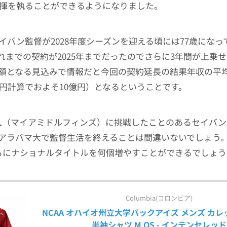
で指揮を執ることができるようになりました。
セイバン監督が2028年度シーズンを迎える頃には77歳にな
れまでの契約が2025年までだったのでさらに3年間が上乗
額となる見込みで情報だと今回の契約延長の結果年収の平均は
00円計算でおよそ10億円）となるということです。
L
（マイアミドルフィンズ）に挑戦したことのあるセイバン
アラバマ大で監督生活を終えることは間違いないでしょう
らにナショナルタイトルを何個増やすことができるでしょう
Columbia(コロンビア)
NCAA オハイオ州立大学バックアイズ メンズ カレッ
半袖シャツ M OS - インテンセレッド