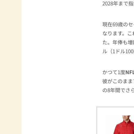
2028年ま
現在69歳の
なります。こ
た。年俸も増
ル（1ドル1
かつて1度
NF
彼がこのまま
の8年間でさ