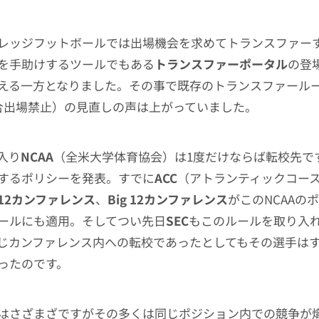
レッジフットボールでは出場機会を求めてトランスファー
を手助けするツールでもある
トランスファーポータル
の登
える一方となりました。その事で既存のトランスファール
合出場禁止）の見直しの声は上がっていました。
入り
NCAA
（全米大学体育協会）は1度だけならば転校先で
するポリシーを発表。すでに
ACC
（アトランティックコー
c-12カンファレンス
、
Big 12カンファレンス
がこのNCAAの
ールにも適用。そしてつい先日
SEC
もこのルールを取り入
じカンファレンス内への転校であったとしてもその選手は
ったのです。
はさざまざですがその多くは同じポジション内での競争が