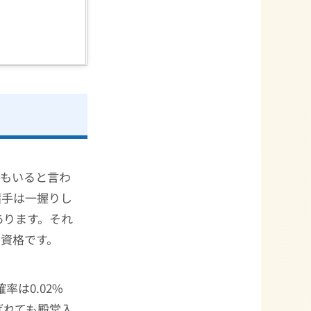
人もいると言わ
選手は一握りし
あります。それ
）入りの資格です。
は0.02%
ばれても殿堂入