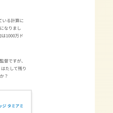
っている計算に
せになりまし
1000万ド
監督ですが、
。はたして残り
か？
ジ タミアミ 