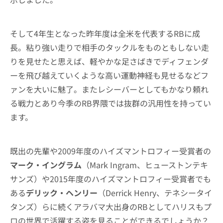
そして4年生となった昨年度は全米を代表するRBに成
長。粘り強い走りで相手のタックルをものともしない走
りを見せたと思えば、軽やかな足さばきでディフェンダ
ーを飛び越えていくような高い運動神経も見せるなどフ
ァンを大いに魅了。またレシーバーとしてもかなり頼れ
る戦力とあり今季のRB界隈では抜群の汎用性を持ってい
ます。
既出の先輩や2009年度のハイズマントロフィー受賞者の
マーク・イングラム
（Mark Ingram、ヒューストンテキ
サンズ）や2015年度のハイズマントロフィー受賞者でも
ある
デリック・ヘンリー
（Derrick Henry、テネシータイ
タンズ）らに続くアラバマ大出身のRBとしてハリスもプ
ロの世界で活躍する姿を見ることができるでしょうか？