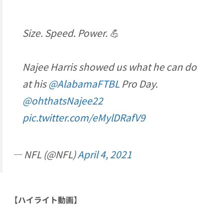
Size. Speed. Power. 💪
Najee Harris showed us what he can do
at his
@AlabamaFTBL
Pro Day.
@ohthatsNajee22
pic.twitter.com/eMylDRafV9
— NFL (@NFL)
April 4, 2021
【ハイライト動画】