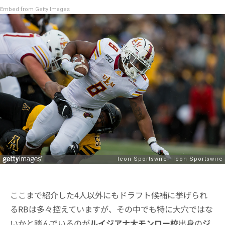
Embed from Getty Images
ここまで紹介した4人以外にもドラフト候補に挙げられ
るRBは多々控えていますが、その中でも特に大穴ではな
いかと踏んでいるのが
ルイジアナ大モンロー校
出身の
ジ