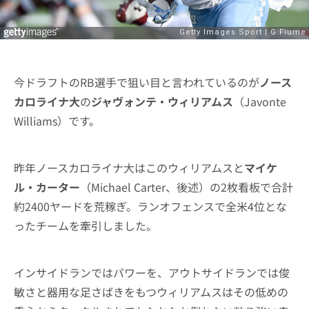
今ドラフトのRB選手で狙い目と言われているのが
ノース
カロライナ大
の
ジャヴォンテ・ウィリアムス
（Javonte
Williams）です。
昨年ノースカロライナ大はこのウィリアムスと
マイケ
ル・カーター
（Michael Carter、後述）の2枚看板で合計
約2400ヤードを荒稼ぎ。ランオフェンスで全米4位とな
ったチームを牽引しました。
インサイドランではパワーを、アウトサイドランでは俊
敏さと器用な足さばきをもつウィリアムスはその低めの