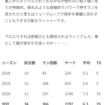
重心からタックルされてもなかなか倒れない粘り強い走
りが特徴的。弾丸のような直線的でパワーで押すランを
見せたかと思えばジュークムーブで相手を華麗に交わす
こともできる万能なラッシャーです。
プロ入りすれば即戦力とも期待されるウィリアムス。果
たして誰が彼を引き抜くのか・・・。
シーズン
試合数
ラン回数
ヤード
平均
TD
シーズン
試合数
ラン回数
ヤード
平均
TD
2018
10
43
224
5.2
5
2019
13
166
933
5.6
5
2020
11
157
1140
7.3
19
合計
34
366
2297
6.3
29