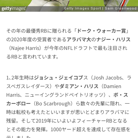
その年の最優秀RBに贈られる「
ドーク・ウォーカー賞
」
の2020年度の受賞者である
アラバマ大
の
ナジー・ハリス
（Najee Harris）が今年のNFLドラフトで最も注目され
るRBと言われています。
1､2年生時は
ジョシュ・ジェイコブ
ス（Josh Jacobs、ラ
スベガスレイダース）や
ダミアン・ハリス
（Damien
Harris、ニューイングランドペイトリオッツ）、
ボ・ス
カーボロー
（Bo Scarbrough）ら数々の先輩に隠れ、一
時は転校も考えたといいますが思いとどまりアラバマに
残留。そして2019年にいよいよフィーチャーRBとなる
とその能力を発揮。1000ヤード超えを達成して存在感を
示しました。