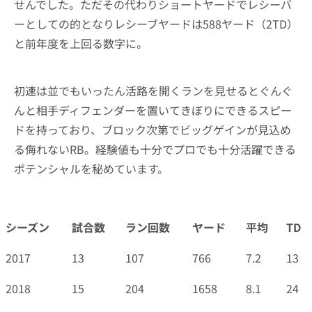
せんでした。ただその代わりショートヤードでレシーバ
ーとしての的となりレシーブヤードは588ヤード（2TD）
と前年度を上回る数字に。
初速は並でもいったん活路を開くランを見せるとぐんぐ
んと相手ディフェンダーを置いてきぼりにできるスピー
ドを持っており、ブロック次第でビッグゲインが見込め
る侮れないRB。経験値も十分でプロでも十分活躍できる
ポテンシャルを秘めています。
シーズン
試合数
ラン回数
ヤード
平均
TD
シーズン
試合数
ラン回数
ヤード
平均
TD
2017
13
107
766
7.2
13
2018
15
204
1658
8.1
24