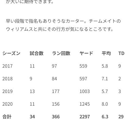
が大いに期待できます。
早い段階で指名もありそうなカーター。チームメイトの
ウィリアムスと共にその行方が気になるところです。
シーズン
試合数
ラン回数
ヤード
平均
TD
シーズン
試合数
ラン回数
ヤード
平均
TD
2017
11
97
559
5.8
9
2018
9
84
597
7.1
2
2019
13
177
1003
5.7
3
2020
11
156
1245
8.0
9
合計
34
366
2297
6.3
29