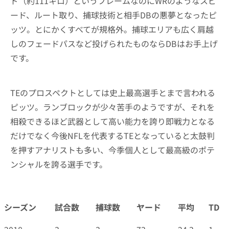
ド（約111キロ）というフレームなのにWRのようなスピ
ード、ルート取り、捕球技術と相手DBの悪夢となったピ
ッツ。とにかくすべてが規格外。捕球エリアも広く肩越
しのフェードパスなど投げられたものならDBはお手上げ
です。
TEのプロスペクトとしては史上最高選手とまで言われる
ピッツ。ランブロックが少々苦手のようですが、それを
相殺できるほど武器として高い能力を誇り即戦力となる
だけでなく今後NFLを代表するTEとなっていると太鼓判
を押すアナリストも多い、今季個人として最高級のポテ
ンシャルを誇る選手です。
シーズン
試合数
捕球数
ヤード
平均
TD
シーズン
試合数
捕球数
ヤード
平均
TD