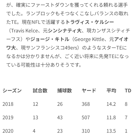
が、確実にファーストダウンを獲ってくれる頼れる選手
でした。ランブロックもそつなくこなしバランスの取れ
たTE。現在NFLで活躍する
トラヴィス・ケルシー
（Travis Kelce、元
シンシナティ大
、現カンザスシティチ
ーフス）や
ジョージ・キトル
（George Kittle、元
アイオ
ワ大
、現サンフランシスコ49ers）のようなスターTEに
なるかは分かりませんが、ごく近い将来に先発TEになっ
ている可能性は十分ありそうです。
シーズン
試合数
捕球数
ヤード
平均
TD
シーズン
試合数
捕球数
ヤード
平均
TD
2018
12
26
368
14.2
8
2019
13
43
507
11.8
7
2020
4
23
310
13.5
1