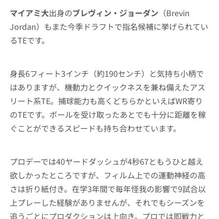
マイアミ大
出身の
ブレヴィン・ジョーダン
（Brevin
Jordan）もまた今季ドラフトで指名候補に挙げられてい
るTEです。
身長6フィート3インチ（約190センチ）と気持ち小柄で
はありますが、機動力とクイックネスを兼ね備えたアス
リート系TE。捕球能力も高くどちらかといえばWR寄り
のTEです。ボールを受け取ったあとでも十分に距離を稼
ぐことができるスピードも持ち合わせています。
プロデーでは40ヤードダッシュが4秒67ともうひと越え
欲しかったところですが、フィルム上での運動神経の高
さは折り紙付き。在学3年間で毎年怪我の影響で9試合以
上プレーした経験がありませんが、それでもシーズンを
追うごとにプロダクションは上向き。プロでは即戦力と