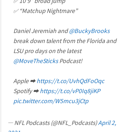
✅ 10’9″ broad jump
✅ “Matchup Nightmare”
Daniel Jeremiah and
@BuckyBrooks
break down talent from the Florida and
LSU pro days on the latest
@MoveTheSticks
Podcast!
Apple ➡️
https://t.co/UvhQdFoOqc
Spotify ➡️
https://t.co/vP0Iq8jiKP
pic.twitter.com/W5mcu3jCtp
— NFL Podcasts (@NFL_Podcasts)
April 2,