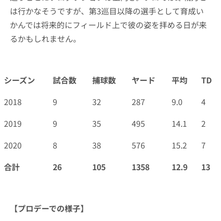
は行かなそうですが、第3巡目以降の選手として育成い
かんでは将来的にフィールド上で彼の姿を拝める日が来
るかもしれません。
シーズン
試合数
捕球数
ヤード
平均
TD
シーズン
試合数
捕球数
ヤード
平均
TD
2018
9
32
287
9.0
4
2019
9
35
495
14.1
2
2020
8
38
576
15.2
7
合計
26
105
1358
12.9
13
【プロデーでの様子】