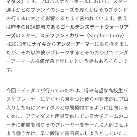
ィダス
」です。プロバスケットボールにおいて、スター
選手がどのブランドのシューズを履くかはそのブランド
の行く末に大きく影響するとまで言われています。例え
ば昨年のNBA覇者である
ゴールデンステートウォーリア
ーズ
のスター、
ステファン・カリー
（Stephen Curry）
は2013年に
ナイキ
から
アンダーアーマー
に乗り換えまし
たが、それ以降彼がブレークするとそのおかげでアンダ
ーアーマーの株価が急上昇したという話もあるくらいで
す。
今回アディダスが行っていたのは、将来有望な高校生バ
スケプレーヤーに早くから目をつけ彼らが将来的にプロ
入りした時にアディダスと専属契約するように仕向ける
ために、アディダスと用具契約している大学チームのコ
ーチに賄賂を贈りそのプレーヤーをチームに入部させル
よう働きかけ、早い段階で青田買いしようとしていたこ