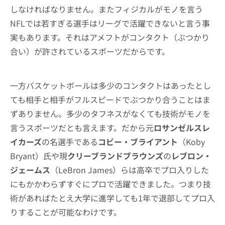
しなければなりません。またフィジカルがモノを言う
NFLでは若すぎる選手はリーグで活躍できないと言う事
実もあります。それはアメフトがコンタクト（ぶつかり
合い）が許されているスポーツだからです。
一方バスケットボールは多少のコンタクトはあったとし
ても相手と相手がフルスピードでぶつかり合うことはま
ずありません。多少のタフネスがなくても技術がモノを
言うスポーツだとも言えます。だから元
ロサンゼルスレ
イカーズ
の名選手である
コビー・ブライアント
（Koby
Bryant）氏や現
クリーブランドブラウンズ
の
レブロン・
ジェームス
（LeBron James）らは高卒でプロ入りした
にもかかわらずすぐにプロで活躍できました。つまり技
術があればたとえ大学に進学しても1年で退部してプロ入
りすることが可能なわけです。