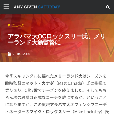
ANY GIVEN
SATURDAY
ニュース
アラバマ大OCロックスリー氏、メリ
ーランド大新監督に
2018-12-05
今季スキャンダルに揺れた
メリーランド大
はシーズンを
臨時監督の
マット・カナダ
（Matt Canada）氏の指揮で
乗り切り、5勝7敗でシーズンを終えました。そしてもち
ろん次の段階は正式なコーチを誰にするか、ということ
になりますが、この度現
アラバマ大
オフェンシブコーデ
ィネーターの
マイク・ロックスリー
（Mike Locksley）氏