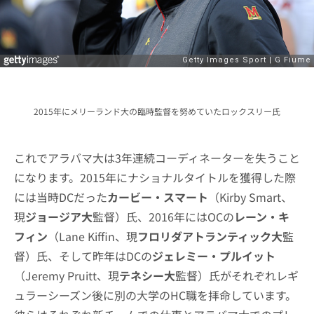
2015年にメリーランド大の臨時監督を努めていたロックスリー氏
これでアラバマ大は3年連続コーディネーターを失うこと
になります。2015年にナショナルタイトルを獲得した際
には当時DCだった
カービー・スマート
（Kirby Smart、
現
ジョージア大
監督）氏、2016年にはOCの
レーン・キ
フィン
（Lane Kiffin、現
フロリダアトランティック大
監
督）氏、そして昨年はDCの
ジェレミー・プルイット
（Jeremy Pruitt、現
テネシー大
監督）氏がそれぞれレギ
ュラーシーズン後に別の大学のHC職を拝命しています。