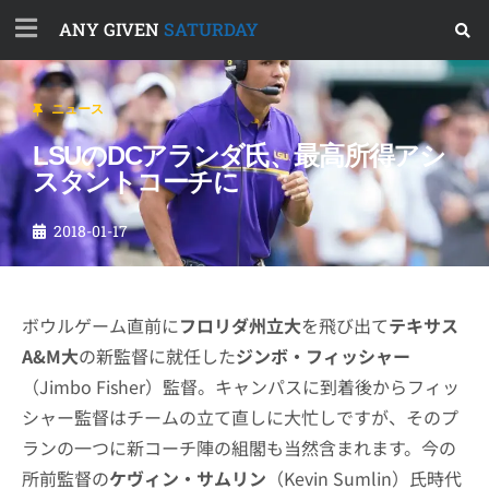
ANY GIVEN
SATURDAY
ニュース
LSUのDCアランダ氏、最高所得アシ
スタントコーチに
2018-01-17
ボウルゲーム直前に
フロリダ州立大
を飛び出て
テキサス
A&M大
の新監督に就任した
ジンボ・フィッシャー
（Jimbo Fisher）監督。キャンパスに到着後からフィッ
シャー監督はチームの立て直しに大忙しですが、そのプ
ランの一つに新コーチ陣の組閣も当然含まれます。今の
所前監督の
ケヴィン・サムリン
（Kevin Sumlin）氏時代