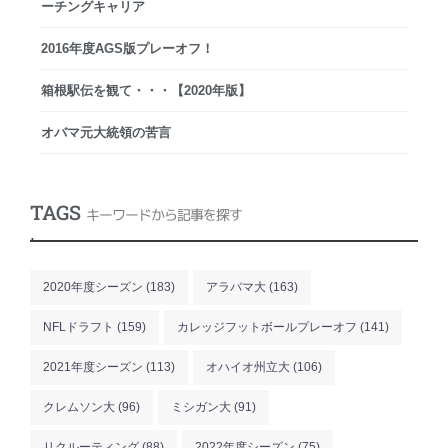
ーチングキャリア
2016年度AGS版プレーオフ！
箱根駅伝を観て・・・【2020年版】
オバマ元大統領の苦言
TAGS
キーワードから記事を探す
.
2020年度シーズン
(183)
アラバマ大
(163)
NFLドラフト
(159)
カレッジフットボールプレーオフ
(141)
2021年度シーズン
(113)
オハイオ州立大
(106)
クレムソン大
(96)
ミシガン大
(91)
リクルーティング
(88)
2022年度シーズン
(75)