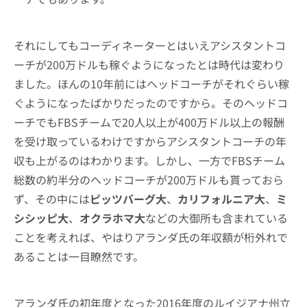
それにしてもコーディネーターとはいえアシスタントコ
ーチが200万ドルも稼ぐようになったとは時代は変わり
ました。ほんの10年前にはヘッドコーチがそれぐらい稼
ぐようになったばかりだったのですから。そのヘッドコ
ーチでもFBSチームで20人以上が400万ドル以上の報酬
を受け取っているわけですからアシスタントコーチの年
収も上がるのはわかります。しかし、一方でFBSチーム
総数の約半分のヘッドコーチが200万ドルも貰っておら
ず、その中には
ピッツバーグ大
、
カリフォルニア大
、
ミ
シシッピ大
、
オクラホマ大
などの大御所も含まれている
ことを考えれば、やはりアランダ氏の年収額が桁外れで
あることは一目瞭然です。
アランダ氏の初年度となった2016年度のルイジアナ州立