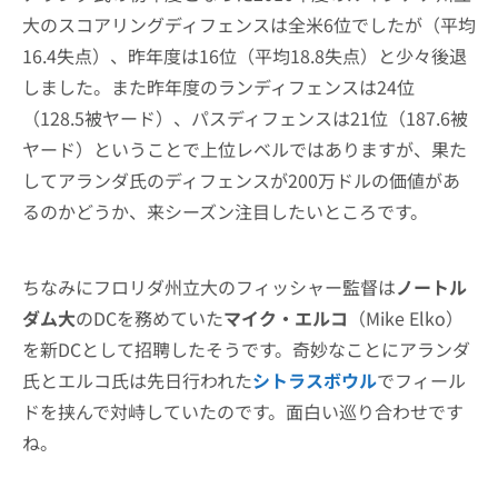
大のスコアリングディフェンスは全米6位でしたが（平均
16.4失点）、昨年度は16位（平均18.8失点）と少々後退
しました。また昨年度のランディフェンスは24位
（128.5被ヤード）、パスディフェンスは21位（187.6被
ヤード）ということで上位レベルではありますが、果た
してアランダ氏のディフェンスが200万ドルの価値があ
るのかどうか、来シーズン注目したいところです。
ちなみにフロリダ州立大のフィッシャー監督は
ノートル
ダム大
のDCを務めていた
マイク・エルコ
（Mike Elko）
を新DCとして招聘したそうです。奇妙なことにアランダ
氏とエルコ氏は先日行われた
シトラスボウル
でフィール
ドを挟んで対峙していたのです。面白い巡り合わせです
ね。