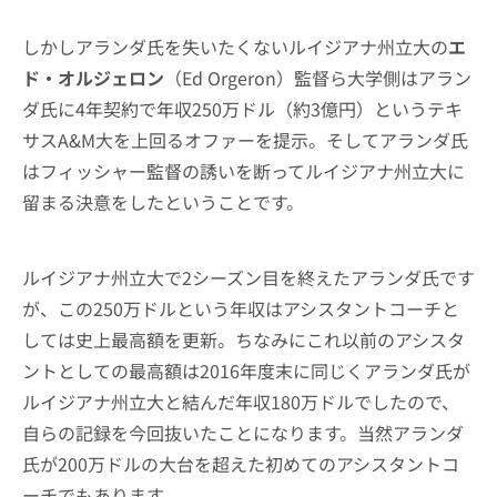
しかしアランダ氏を失いたくないルイジアナ州立大の
エ
ド・オルジェロン
（Ed Orgeron）監督ら大学側はアラン
ダ氏に4年契約で年収250万ドル（約3億円）というテキ
サスA&M大を上回るオファーを提示。そしてアランダ氏
はフィッシャー監督の誘いを断ってルイジアナ州立大に
留まる決意をしたということです。
ルイジアナ州立大で2シーズン目を終えたアランダ氏です
が、この250万ドルという年収はアシスタントコーチと
しては史上最高額を更新。ちなみにこれ以前のアシスタ
ントとしての最高額は2016年度末に同じくアランダ氏が
ルイジアナ州立大と結んだ年収180万ドルでしたので、
自らの記録を今回抜いたことになります。当然アランダ
氏が200万ドルの大台を超えた初めてのアシスタントコ
ーチでもあります。