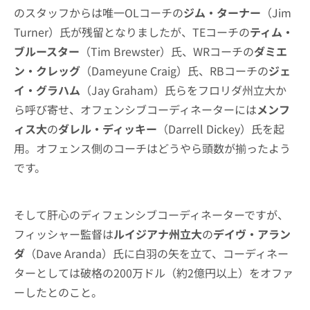
のスタッフからは唯一OLコーチの
ジム・ターナー
（Jim
Turner）氏が残留となりましたが、TEコーチの
ティム・
ブルースター
（Tim Brewster）氏、WRコーチの
ダミエ
ン・クレッグ
（Dameyune Craig）氏、RBコーチの
ジェ
イ・グラハム
（Jay Graham）氏らをフロリダ州立大か
ら呼び寄せ、オフェンシブコーディネーターには
メンフ
ィス大
の
ダレル・ディッキー
（Darrell Dickey）氏を起
用。オフェンス側のコーチはどうやら頭数が揃ったよう
です。
そして肝心のディフェンシブコーディネーターですが、
フィッシャー監督は
ルイジアナ州立大
の
デイヴ・アラン
ダ
（Dave Aranda）氏に白羽の矢を立て、コーディネー
ターとしては破格の200万ドル（約2億円以上）をオファ
ーしたとのこと。