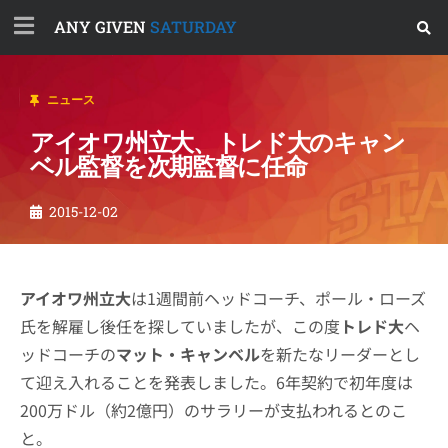
ANY GIVEN
SATURDAY
ニュース
アイオワ州立大、トレド大のキャン
ベル監督を次期監督に任命
2015-12-02
アイオワ州立大
は1週間前ヘッドコーチ、ポール・ローズ
氏を解雇し後任を探していましたが、この度
トレド大
ヘ
ッドコーチの
マット・キャンベル
を新たなリーダーとし
て迎え入れることを発表しました。6年契約で初年度は
200万ドル（約2億円）のサラリーが支払われるとのこ
と。