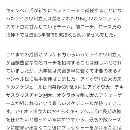
キャンベル氏が新たにヘッドコーチに就任することにな
ったアイオワ州立大は長きにわたりBig 12カンファレン
スで下位に甘んじているチーム。前コーチ、ローズ氏の
指揮下では最近3年間で8勝28敗と奮いませんでした。
これまでの成績とブランド力からいってアイオワ州立大
が経験豊富な有名コーチを招聘することは難しいとされ
ていましたが、大学側は矢継ぎ早に若くて才能のあるキ
ャンベル氏に触手を伸ばしました。アイオワ州立大の来
季のスケジュールは開幕後6週間以内に
アイオワ大
、
テキ
サスクリスチャン大
、
オクラホマ州立大
のアウェーゲ
ームが組まれるという厳しいスケジュールが待っていま
す。アイオワ州立大はおそらくキャンベル氏に長期政権
を任せたいと思っているはずですから、最初の数シーズ
ンに結果が出なくても彼にプレッシャーをかけることは