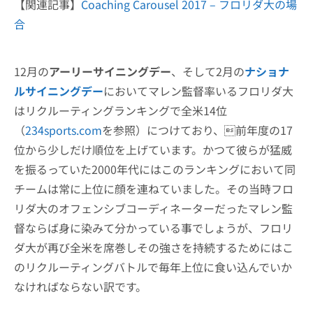
【関連記事】
Coaching Carousel 2017 – フロリダ大の場
合
12月の
アーリーサイニングデー
、そして2月の
ナショナ
ルサイニングデー
においてマレン監督率いるフロリダ大
はリクルーティングランキングで全米14位
（
234sports.com
を参照）につけており、前年度の17
位から少しだけ順位を上げています。かつて彼らが猛威
を振るっていた2000年代にはこのランキングにおいて同
チームは常に上位に顔を連ねていました。その当時フロ
リダ大のオフェンシブコーディネーターだったマレン監
督ならば身に染みて分かっている事でしょうが、フロリ
ダ大が再び全米を席巻しその強さを持続するためにはこ
のリクルーティングバトルで毎年上位に食い込んでいか
なければならない訳です。