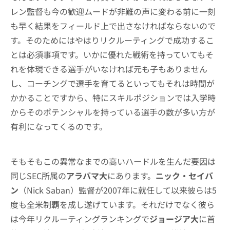
レン監督も今の歓迎ムードが非難の声に変わる前に一刻
も早く結果をフィールド上で出さなければならないので
す。そのためにはやはりリクルーティングで成功するこ
とは必須事項です。いかに優れた戦術を持っていてもそ
れを体現できる選手がいなければ元も子もありません
し、コーチングで選手を育てるといってもそれは時間が
かかることですから、特にスキルポジションでは入学時
からそのポテンシャルを持っている選手の数が多い方が
有利になってくるのです。
そもそもこの異常なまでの高いハードルを生んだ要因は
同じSEC所属の
アラバマ大
にあります。
ニック・セイバ
ン
（Nick Saban）監督が2007年に就任して以来彼らは5
度も全米制覇を成し遂げています。それだけでなく彼ら
は今年リクルーティングランキングで
ジョージア大
に首