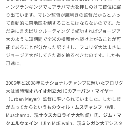
ィングランキングでもアラバマ大を押しのけて首位に躍
り出ています。マレン監督が腕利きの監督だからといっ
て自動的に東地区を制することにはならないのです。た
だ逆に言えばリクルーティングで成功すればジョージア
大のように短期間で全米の檜舞台へ駆け上がることが可
能であることが分かった訳ですし、フロリダ大はまさに
ジョージア大がしてきた道を辿るべきなのです。しかも
迅速に。
2006年と2008年にナショナルチャンプに輝いたフロリダ
大は当時現
オハイオ州立大
HCの
アーバン・マイヤー
（Urban Meyer）監督に率いられていました。しかし彼
が去ってからというもの
ウィル・ムスチャンプ
（Will
Muschamp、現
サウスカロライナ大
監督）氏、
ジム・マ
クエルウェイン
（Jim McElwain、現
ミシガン大
アシスタ