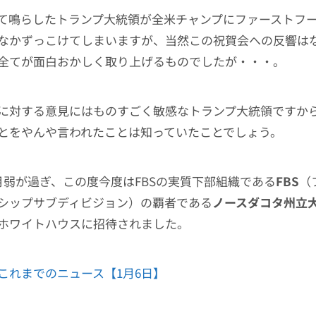
て鳴らしたトランプ大統領が全米チャンプにファーストフ
なかずっこけてしまいますが、当然この祝賀会への反響は
全てが面白おかしく取り上げるものでしたが・・・。
に対する意見にはものすごく敏感なトランプ大統領ですか
とをやんや言われたことは知っていたことでしょう。
月弱が過ぎ、この度今度はFBSの実質下部組織である
FBS
（
シップサブディビジョン）の覇者である
ノースダコタ州立
ホワイトハウスに招待されました。
これまでのニュース【1月6日】