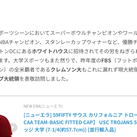
ポーツシーンにおいてスーパーボウルチャンピオンやワー
NBAチャンピオン、スタンレーカップウィナーなど、優勝
トンDCにある
ホワイトハウス
に招待されてその労をねぎら
ます。大学スポーツもまた然りで、昨年度の
FBS
（フット
ン）の全米覇者である
クレムソン大
もこれに漏れず現大統
プ大統領
を表敬訪問しました。
NEW ERA(ニューエラ)
[ニューエラ] 59FIFTY サウス カリフォルニア ト
CAA TEAM-BASIC FITTED CAP】 USC TROJANS
ッジ 大学 (7-1/4(約57.7cm)) [並行輸入品]