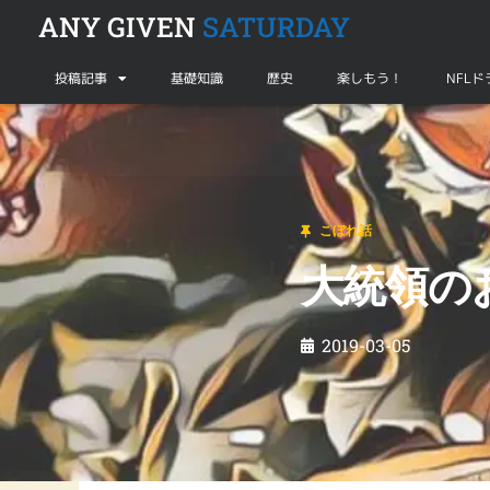
ANY GIVEN
SATURDAY
投稿記事
基礎知識
歴史
楽しもう！
NFL
こぼれ話
大統領のおもてなしは・・・
こぼれ話
大統領の
2019-03-05