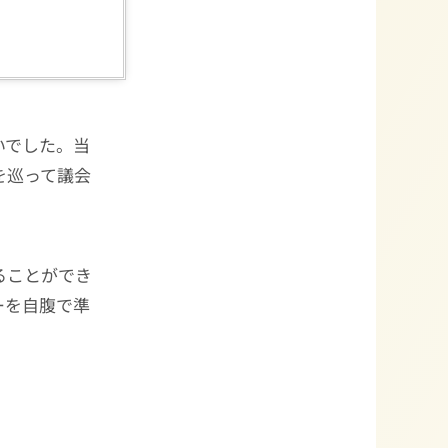
いでした。当
を巡って議会
ることができ
ーを自腹で準