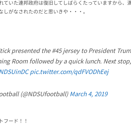
れていた連邦政府は復旧してしばらくたっていますから、
なしがなされたのだと思いきや・・・。
tick presented the #45 jersey to President Trum
ning Room followed by a quick lunch. Next stop,
NDSUinDC
pic.twitter.com/qdFVODhEej
otball (@NDSUfootball)
March 4, 2019
トフード！！