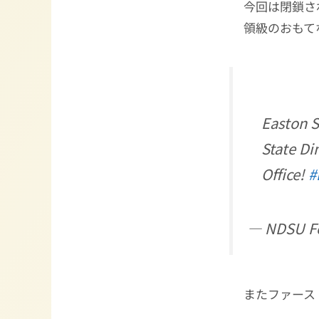
今回は閉鎖さ
領級のおもて
Easton S
State Di
Office!
#
— NDSU Fo
またファース