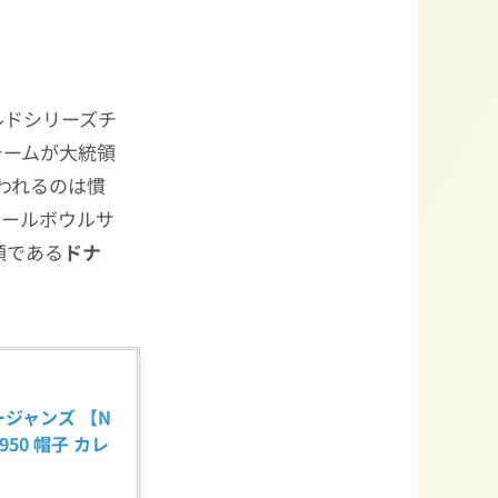
ルドシリーズチ
チームが大統領
われるのは慣
ボールボウルサ
領である
ドナ
ロージャンズ 【N
 5950 帽子 カレ