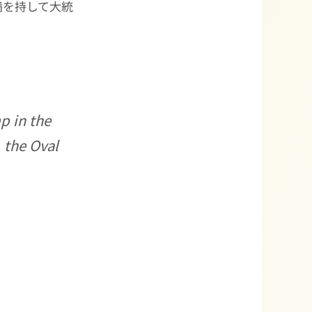
満を持して大統
p in the
 the Oval