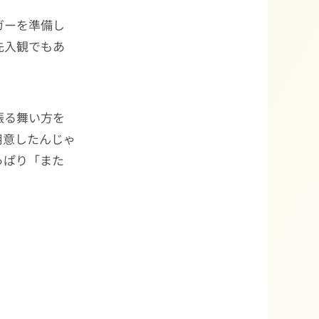
ガーを準備し
先入観でもあ
振る舞い方を
用意したんじゃ
っぱり「また