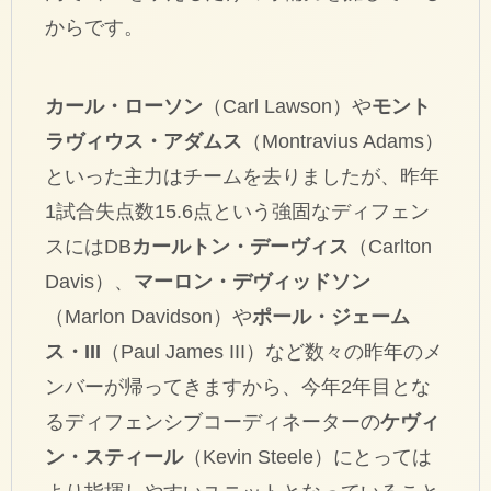
からです。
カール・ローソン
（Carl Lawson）や
モント
ラヴィウス・アダムス
（Montravius Adams）
といった主力はチームを去りましたが、昨年
1試合失点数15.6点という強固なディフェン
スにはDB
カールトン・デーヴィス
（Carlton
Davis）、
マーロン・デヴィッドソン
（Marlon Davidson）や
ポール・ジェーム
ス・III
（Paul James III）など数々の昨年のメ
ンバーが帰ってきますから、今年2年目とな
るディフェンシブコーディネーターの
ケヴィ
ン・スティール
（Kevin Steele）にとっては