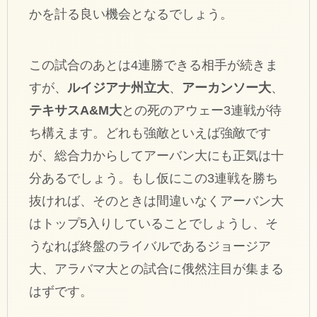
かを計る良い機会となるでしょう。
この試合のあとは4連勝できる相手が続きま
すが、
ルイジアナ州立大
、
アーカンソー大
、
テキサスA&M大
との死のアウェー3連戦が待
ち構えます。どれも強敵といえば強敵です
が、総合力からしてアーバン大にも正気は十
分あるでしょう。もし仮にこの3連戦を勝ち
抜ければ、そのときは間違いなくアーバン大
はトップ5入りしていることでしょうし、そ
うなれば終盤のライバルであるジョージア
大、アラバマ大との試合に俄然注目が集まる
はずです。