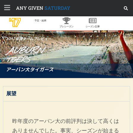
ANY GIVEN
SATURDAY
'17
予定・結果
プレシーズン
シーズン記事
2017年度チームプレビュー
AUBURN
TIGERS
アーバン大タイガース
展望
昨年度のアーバン大の前評判は決して高くは
ありませんでした。事実、シーズンが始まる