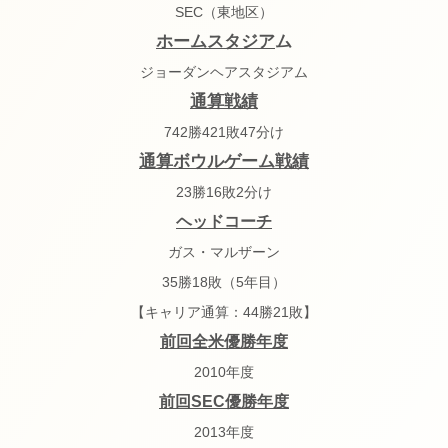
SEC（東地区）
ホームスタジア
ム
ジョーダンヘア
スタジアム
通算戦績
742勝421敗47分け
通算ボウルゲーム戦績
23勝16敗2分け
ヘッドコーチ
ガス・マルザーン
35勝18敗（5年目）
【キャリア通算：44勝21敗】
前回全米優勝年度
2010年度
前回SEC優勝年度
2013年度