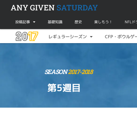
ANY GIVEN
SATURDAY
投稿記事
基礎知識
歴史
楽しもう！
NFL
20
17
レギュラーシーズン
CFP・ボウルゲ
SEASON
2017-2018
第5週目