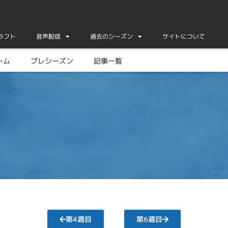
ドラフト
音声配信
過去のシーズン
サイトについて
ーム
プレシーズン
記事一覧
第4週目
第6週目