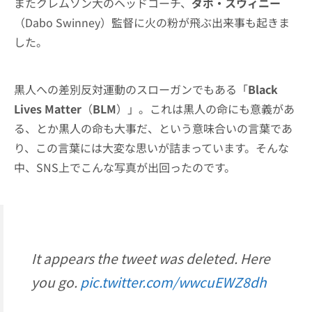
またクレムソン大のヘッドコーチ、
ダボ・スウィニー
（Dabo Swinney）監督に火の粉が飛ぶ出来事も起きま
した。
黒人への差別反対運動のスローガンでもある「
Black
Lives Matter
（
BLM
）」。これは黒人の命にも意義があ
る、とか黒人の命も大事だ、という意味合いの言葉であ
り、この言葉には大変な思いが詰まっています。そんな
中、SNS上でこんな写真が出回ったのです。
It appears the tweet was deleted. Here
you go.
pic.twitter.com/wwcuEWZ8dh