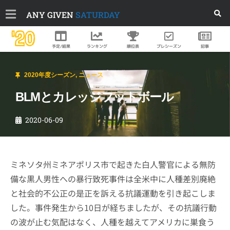
ANY GIVEN
SATURDAY
'20
順位表
プレシーズン
予定/結果
ランキング
記事
2020年度シーズン
,
ニュース
BLMとカレッジフットボール
2020-06-09
ミネソタ州ミネアポリス市で起きた白人警官による無防
備な黒人男性への暴行致死事件は全米中に人種差別廃絶
と社会的不公正の是正を訴える抗議運動を引き起こしま
した。事件発生から10日が経ちましたが、その抗議行動
の波が止む気配はなく、人種を越えてアメリカに巣食う