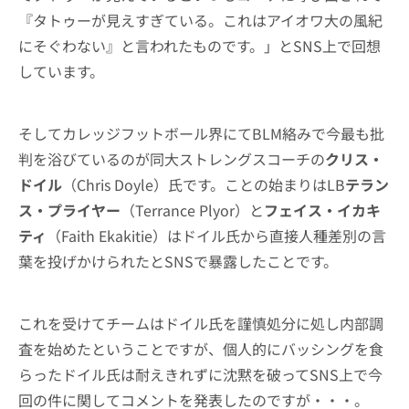
『タトゥーが見えすぎている。これはアイオワ大の風紀
にそぐわない』と言われたものです。」とSNS上で回想
しています。
そしてカレッジフットボール界にてBLM絡みで今最も批
判を浴びているのが同大ストレングスコーチの
クリス・
ドイル
（Chris Doyle）氏です。ことの始まりはLB
テラン
ス・プライヤー
（Terrance Plyor）と
フェイス・イカキ
ティ
（Faith Ekakitie）はドイル氏から直接人種差別の言
葉を投げかけられたとSNSで暴露したことです。
これを受けてチームはドイル氏を謹慎処分に処し内部調
査を始めたということですが、個人的にバッシングを食
らったドイル氏は耐えきれずに沈黙を破ってSNS上で今
回の件に関してコメントを発表したのですが・・・。