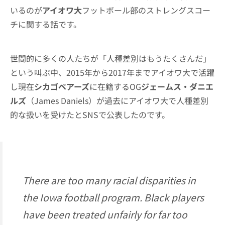
いるのが
アイオワ大
フットボール部のストレングスコー
チに関する話です。
世間的に多くの人たちが「人種差別はもうたくさんだ」
という叫ぶ中、2015年から2017年までアイオワ大で活躍
し現在
シカゴベアーズ
に在籍するOG
ジェームス・ダニエ
ルズ
（James Daniels）が過去にアイオワ大で人種差別
的な扱いを受けたとSNSで公表したのです。
There are too many racial disparities in
the Iowa football program. Black players
have been treated unfairly for far too