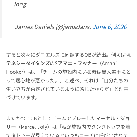
long.
— James Daniels (@jamsdans)
June 6, 2020
すると次々にダニエルズに同調するOBが続出。例えば現
テネシータイタンズ
のS
アマニ・フッカー
（Amani
Hooker）は、「チームの施設内にいる時は黒人選手にと
って居心地が悪かった。」と述べ、それは「自分たちの
生い立ちが否定されているように感じたからだ」と理由
づけています。
またかつてCBとしてチームでプレーした
マーセル・ジョ
リー
（Marcel Joly）は「私が施設内でタンクトップを着
てタトゥーが見えているといつもコーチに呼び出されて