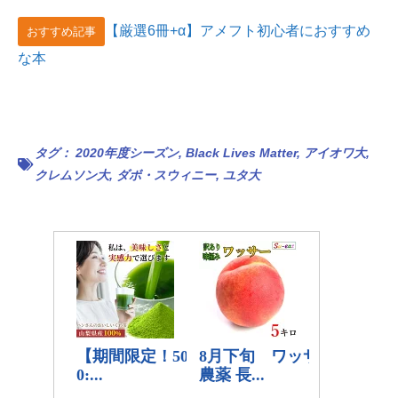
【厳選6冊+α】アメフト初心者におすすめ
おすすめ記事
な本
タグ：
2020年度シーズン
,
Black Lives Matter
,
アイオワ大
,
クレムソン大
,
ダボ・スウィニー
,
ユタ大