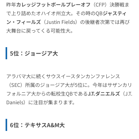
昨年
カレッジフットボールプレーオフ
（CFP）決勝戦ま
で上り詰めたオハイオ州立大。その時のQB
ジャスティ
ン・フィールズ
（Justin Fields）の後継者次第では再び
大舞台に戻ってくる可能性大。
5位：ジョージア大
アラバマ大に続くサウスイースタンカンファレンス
（SEC）所属のジョージア大が5位に。今年はサザンカリ
フォルニア大からの転校生QBである
J.T.ダニエルズ
（J.T.
Daniels）に注目が集まります。
6位：テキサスA&M大