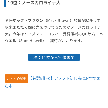
10位：ノースカロライナ大
名将
マック・ブラウン
（Mack Brown）監督が就任して
以来またたく間に力をつけてきたのがノースカロライナ
大。今年はハイズマントロフィー受賞候補のQB
サム・ハ
ウエル
（Sam Howell）に期待がかかります。
次：11位から20位まで
【厳選6冊+α】アメフト初心者におすすめ
おすすめ記事
な本