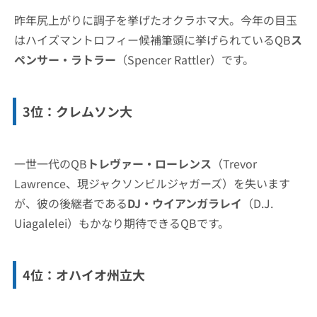
昨年尻上がりに調子を挙げたオクラホマ大。今年の目玉
はハイズマントロフィー候補筆頭に挙げられているQB
ス
ペンサー・ラトラー
（Spencer Rattler）です。
3位：クレムソン大
一世一代のQB
トレヴァー・ローレンス
（Trevor
Lawrence、現ジャクソンビルジャガーズ）を失います
が、彼の後継者である
DJ・ウイアンガラレイ
（D.J.
Uiagalelei）もかなり期待できるQBです。
4位：オハイオ州立大