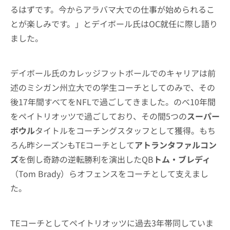
るはずです。今からアラバマ大での仕事が始められるこ
とが楽しみです。」とデイボール氏はOC就任に際し語り
ました。
デイボール氏のカレッジフットボールでのキャリアは前
述のミシガン州立大での学生コーチとしてのみで、その
後17年間すべてをNFLで過ごしてきました。のべ10年間
をペイトリオッツで過ごしており、その間5つの
スーパー
ボウル
タイトルをコーチングスタッフとして獲得。もち
ろん昨シーズンもTEコーチとして
アトランタファルコン
ズ
を倒し奇跡の逆転勝利を演出したQB
トム・ブレディ
（Tom Brady）らオフェンスをコーチとして支えまし
た。
TEコーチとしてペイトリオッツに過去3年帯同していま