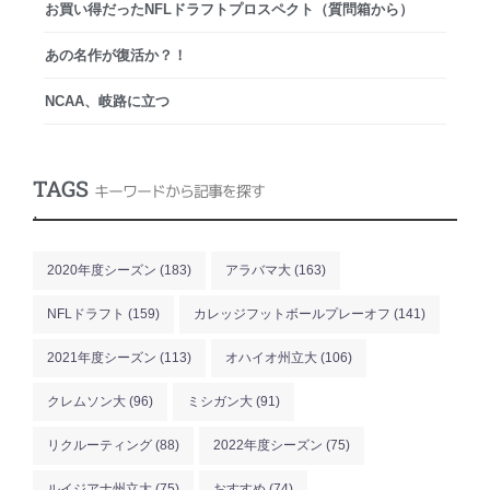
お買い得だったNFLドラフトプロスペクト（質問箱から）
あの名作が復活か？！
NCAA、岐路に立つ
TAGS
キーワードから記事を探す
.
2020年度シーズン
(183)
アラバマ大
(163)
NFLドラフト
(159)
カレッジフットボールプレーオフ
(141)
2021年度シーズン
(113)
オハイオ州立大
(106)
クレムソン大
(96)
ミシガン大
(91)
リクルーティング
(88)
2022年度シーズン
(75)
ルイジアナ州立大
(75)
おすすめ
(74)