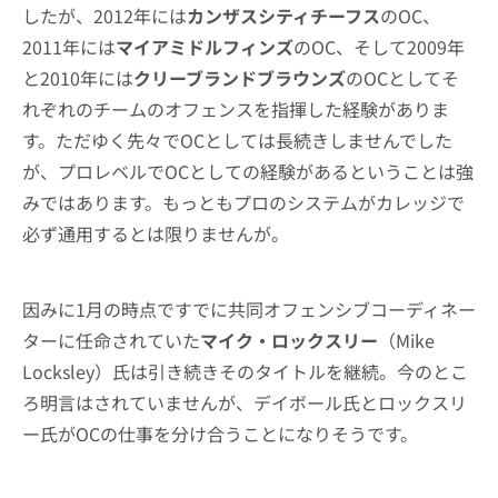
したが、2012年には
カンザスシティチーフス
のOC、
2011年には
マイアミドルフィンズ
のOC、そして2009年
と2010年には
クリーブランドブラウンズ
のOCとしてそ
れぞれのチームのオフェンスを指揮した経験がありま
す。ただゆく先々でOCとしては長続きしませんでした
が、プロレベルでOCとしての経験があるということは強
みではあります。もっともプロのシステムがカレッジで
必ず通用するとは限りませんが。
因みに1月の時点ですでに共同オフェンシブコーディネー
ターに任命されていた
マイク・ロックスリー
（Mike
Locksley）氏は引き続きそのタイトルを継続。今のとこ
ろ明言はされていませんが、デイボール氏とロックスリ
ー氏がOCの仕事を分け合うことになりそうです。