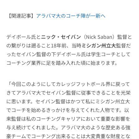
【関連記事】
アラバマ大のコーチ陣が一新へ
デイボール氏と
ニック・セイバン
（Nick Saban）監督と
の繋がりは遡ること18年前、当時
ミシガン州立大
監督だ
ったセイバン監督の下デイボール氏は学生コーチとして
コーチング業界に足を踏み入れた頃に始まります。
「今回このようにしてカレッジフットボール界に戻って
きてアラバマ大でセイバン監督に従事できることを光栄
に思います。セイバン監督はかつて私にミシガン州立大
でコーチを始めるきっかけを与えてくれた人物です。以
来監督は私のコーチングキャリアにおいて重要な影響を
与え続けてくれました。アラバマ大のような歴史ある強
豪チームでコーチング出来ることは大変貴重な財産とな