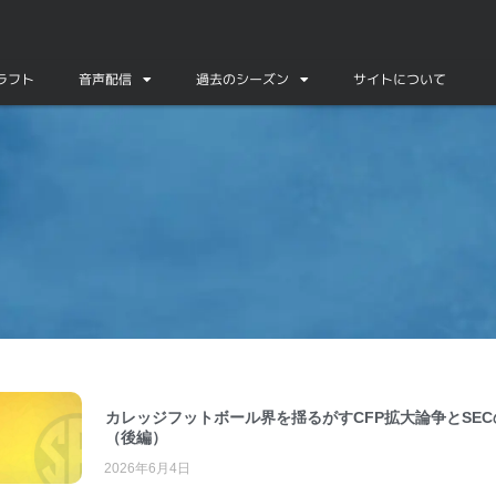
ドラフト
音声配信
過去のシーズン
サイトについて
カレッジフットボール界を揺るがすCFP拡大論争とSEC
（後編）
2026年6月4日