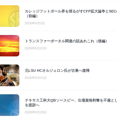
カレッジフットボール界を揺るがすCFP拡大論争とSEC
（前編）
2026年6月2日
トランスファーポータル関連の話あれこれ（後編）
2026年5月22日
元LSU HCオルジェロン氏が古巣へ復帰
2026年5月21日
テキサス工科大QBソースビー、出場資格剥奪を不服とし
を提訴へ
2026年5月20日