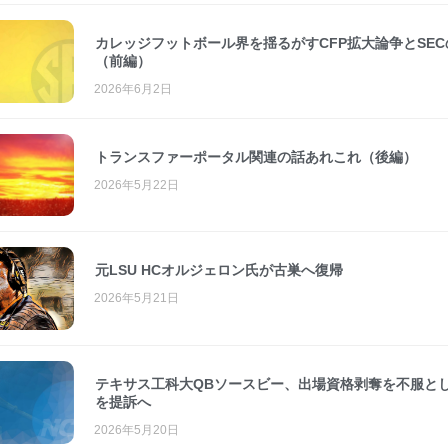
カレッジフットボール界を揺るがすCFP拡大論争とSEC
（前編）
2026年6月2日
トランスファーポータル関連の話あれこれ（後編）
2026年5月22日
元LSU HCオルジェロン氏が古巣へ復帰
2026年5月21日
テキサス工科大QBソースビー、出場資格剥奪を不服とし
を提訴へ
2026年5月20日