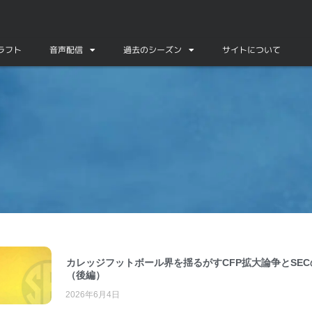
ドラフト
音声配信
過去のシーズン
サイトについて
カレッジフットボール界を揺るがすCFP拡大論争とSEC
（後編）
2026年6月4日