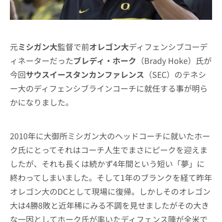
元
ミシガン大
監督で前
オレゴン大
ディフェンシブコーデ
ィネーターだった
ブレディ・ホーク
（Brady Hoke）氏が
今回
サウスイースタンカンファレンス
（SEC）のテネシ
ー大のディフェンシブラインコーチに就任する事が明ら
かになりました。
2010年に大御所ミシガン大のヘッドコーチに就いたホー
ク氏にとってそれはコーチ人生でまさにピークを迎えま
したが、それも長くは続かず4年間という短い「夢」に
終わってしまいました。そして1年のブランクを経て昨年
オレゴン大のDCとして現場に復帰。しかしそのオレゴン
大は4勝8敗と近年稀にみる不調を見せましたがその大き
な一因としてホーク氏が率いたディフェンス陣が全米で