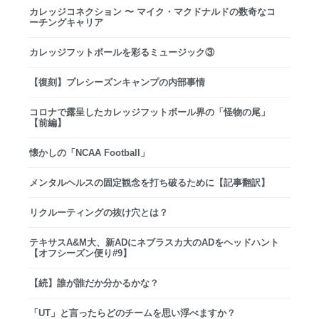
カレッジコネクション 〜 マイク・マクドナルドの数奇なコ
ーチングキャリア
カレッジフットボールを彩るミュージック③
【復刻】プレシーズンキャンプの内部事情
コロナで露呈したカレッジフットボール界の「怪物の尾」
【前編】
懐かしの「NCAA Football」
メンタルヘルスの固定観念を打ち破るために【記事翻訳】
リクルーティングの抜け穴とは？
テキサスA&M大、新ADにネブラスカ大のADをヘッドハント
【オフシーズン便り#9】
【続】誰が誰だか分かるかな？
「UT」と言ったらどのチームを思い浮べますか？