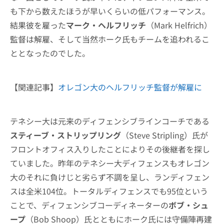
も下から数えたほうが早いくらいの低パフォーマンス。
結果彼を雇った
マーク・ヘルフリッチ
（Mark Helfrich）
監督は解雇、そして当然ホーク氏もチームを追われるこ
ととなったのでした。
【関連記事】
オレゴン大のヘルフリッチ監督が解雇に
テネシー大は元来のディフェンシブラインコーチである
スティーブ・ストリップリング
（Steve Stripling）氏が
フロントオフィス入りしたことによりその後継者を探し
ていました。昨年のテネシー大ディフェンスもオレゴン
大のそれに負けじと劣らず不調を呈し、ランディフェン
スは全米104位。トータルディフェンスでも95位という
ことで、ディフェンシブコーディネーターの
ボブ・シュ
ープ
（Bob Shoop）氏とともにホーク氏には守備陣再建