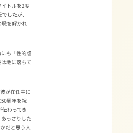
タイトルを2度
氏でしたが、
の職を解かれ
的にも「性的虐
厳は地に落ちて
、彼が在任中に
50周年を祝
が伝わってき
くあっさりした
ほかだと思う人