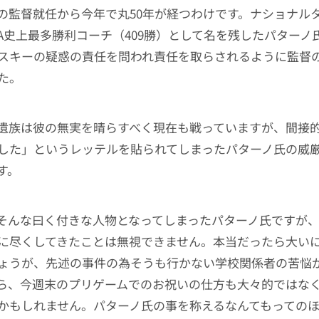
の監督就任から今年で丸50年が経つわけです。ナショナル
AA史上最多勝利コーチ（409勝）として名を残したパターノ
スキーの疑惑の責任を問われ責任を取らされるように監督
た。
遺族は彼の無実を晴らすべく現在も戦っていますが、間接
した」というレッテルを貼られてしまったパターノ氏の威
す。
そんな曰く付きな人物となってしまったパターノ氏ですが
に尽くしてきたことは無視できません。本当だったら大いに
ょうが、先述の事件の為そうも行かない学校関係者の苦悩
ら、今週末のプリゲームでのお祝いの仕方も大々的ではな
かもしれません。パターノ氏の事を称えるなんてもっての