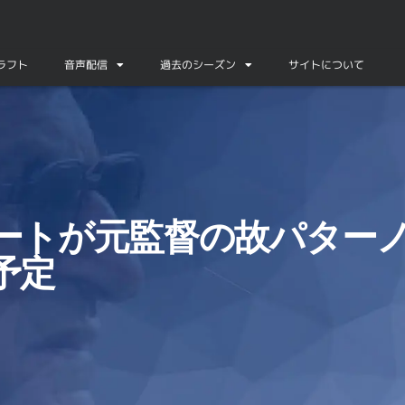
ドラフト
音声配信
過去のシーズン
サイトについて
年を祝う予定
ートが元監督の故パターノ
予定