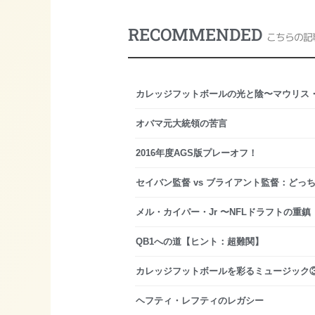
RECOMMENDED
こちらの記
カレッジフットボールの光と陰〜マウリス
オバマ元大統領の苦言
2016年度AGS版プレーオフ！
セイバン監督 vs ブライアント監督：どっ
メル・カイパー・Jr 〜NFLドラフトの重鎮
QB1への道【ヒント：超難関】
カレッジフットボールを彩るミュージック
ヘフティ・レフティのレガシー