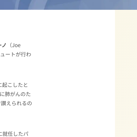
ーノ
（Joe
ュートが行わ
に起こしたと
後に肺がんのた
で讃えられるの
チに就任したパ