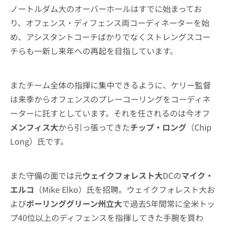
ノートルダム大のオーバーホールはすでに始まってお
り、オフェンス・ディフェンス両コーディネーターを始
め、アシスタントコーチばかりでなくストレングスコー
チらも一新し来年への再起を目指しています。
またチーム全体の指揮に集中できるように、ケリー監督
は来季からオフェンスのプレーコーリングをコーディネ
ーターに託すとしています。それを任されるのは今オフ
メンフィス大
から引っ張ってきた
チップ・ロング
（Chip
Long）氏です。
また守備の面では元
ウェイクフォレスト大
DCの
マイク・
エルコ
（Mike Elko）氏を招聘。ウェイクフォレスト大お
よび
ボーリンググリーン州立大
で過去5年間常に全米トッ
プ40位以上のディフェンスを指揮してきた手腕を買わ