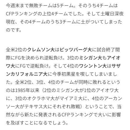
今週末まで無敗チームは5チーム。そのうち4チームは
CFPランキングの上位4チームでした。そして土曜日深夜
現在、その4チームのうち3チームに土がついてしまった
のです。
全米2位の
クレムソン大
は
ピッツバーグ大
に試合終了間
際にFGを決められ逆転負け。3位の
ミシガン大
も
アイオ
ワ大
にFGで逆転負け。そして4位の
ワシントン大
は
サザ
ンカリフォルニア大
に今季初黒星を喫してしまいまし
た。全米2位、3位、4位のチームが同時に敗れるという
のは1985年以来（2位のミシガン大が1位のアイオワ大
に、3位のオクラホマ大がマイアミ大に、4位のアーカン
ソー大がテキサス大にそれぞれ敗戦）ということで、当
然ながら新たに発表されるCFPランキングで大いに影響
を及ぼすことになるでしょう。