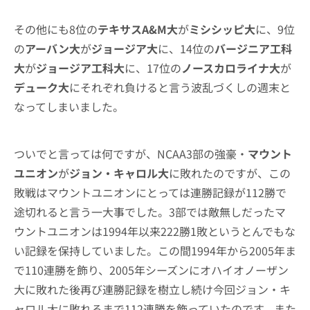
その他にも8位の
テキサスA&M大
が
ミシシッピ大
に、9位
の
アーバン大
が
ジョージア大
に、14位の
バージニア工科
大
が
ジョージア工科大
に、17位の
ノースカロライナ大
が
デューク大
にそれぞれ負けると言う波乱づくしの週末と
なってしまいました。
ついでと言っては何ですが、NCAA3部の強豪・
マウント
ユニオン
が
ジョン・キャロル大
に敗れたのですが、この
敗戦はマウントユニオンにとっては連勝記録が112勝で
途切れると言う一大事でした。3部では敵無しだったマ
ウントユニオンは1994年以来222勝1敗というとんでもな
い記録を保持していました。この間1994年から2005年ま
で110連勝を飾り、2005年シーズンにオハイオノーザン
大に敗れた後再び連勝記録を樹立し続け今回ジョン・キ
ャロル大に敗れるまで112連勝を飾っていたのです。また