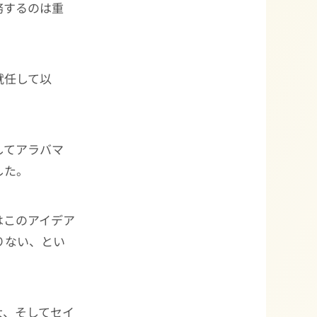
務するのは重
就任して以
。
してアラバマ
した。
）氏はこのアイデア
りない、とい
大、そしてセイ