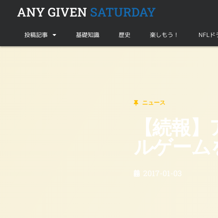
ANY GIVEN
SATURDAY
投稿記事
基礎知識
歴史
楽しもう！
NFL
ニュース
【続報】アラバマ大OCキフィン氏がタイトル
ニュース
【続報】
ルゲーム
2017-01-03