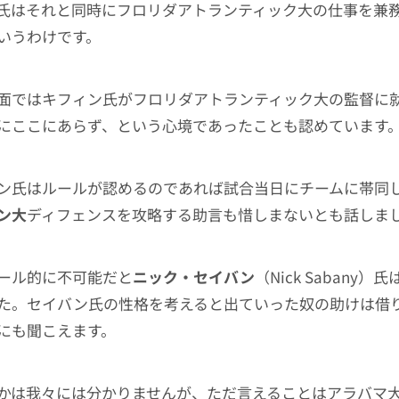
氏はそれと同時にフロリダアトランティック大の仕事を兼
いうわけです。
面ではキフィン氏がフロリダアトランティック大の監督に
にここにあらず、という心境であったことも認めています
ン氏はルールが認めるのであれば試合当日にチームに帯同
ン大
ディフェンスを攻略する助言も惜しまないとも話しま
ール的に不可能だと
ニック・セイバン
（Nick Sabany
た。セイバン氏の性格を考えると出ていった奴の助けは借
にも聞こえます。
かは我々には分かりませんが、ただ言えることはアラバマ