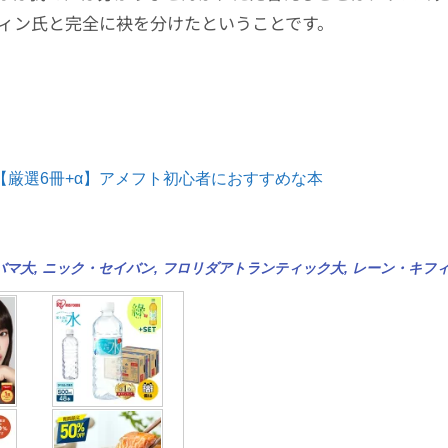
ィン氏と完全に袂を分けたということです。
【厳選6冊+α】アメフト初心者におすすめな本
バマ大
,
ニック・セイバン
,
フロリダアトランティック大
,
レーン・キフ