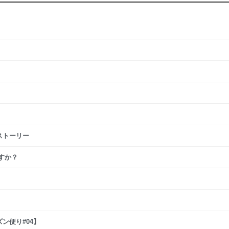
ストーリー
すか？
ン便り#04】