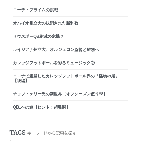
コーチ・プライムの挑戦
オハイオ州立大の抹消された勝利数
サウスポーQB絶滅の危機？
ルイジアナ州立大、オルジェロン監督と離別へ
カレッジフットボールを彩るミュージック②
コロナで露呈したカレッジフットボール界の「怪物の尾」
【後編】
チップ・ケリー氏の新世界【オフシーズン便り#8】
QB1への道【ヒント：超難関】
TAGS
キーワードから記事を探す
.