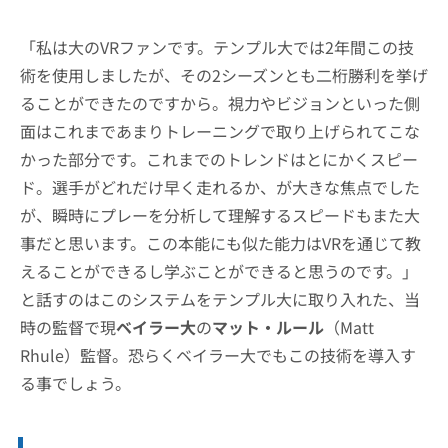
「私は大のVRファンです。テンプル大では2年間この技
術を使用しましたが、その2シーズンとも二桁勝利を挙げ
ることができたのですから。視力やビジョンといった側
面はこれまであまりトレーニングで取り上げられてこな
かった部分です。これまでのトレンドはとにかくスピー
ド。選手がどれだけ早く走れるか、が大きな焦点でした
が、瞬時にプレーを分析して理解するスピードもまた大
事だと思います。この本能にも似た能力はVRを通じて教
えることができるし学ぶことができると思うのです。」
と話すのはこのシステムをテンプル大に取り入れた、当
時の監督で現
ベイラー大
の
マット・ルール
（Matt
Rhule）監督。恐らくベイラー大でもこの技術を導入す
る事でしょう。