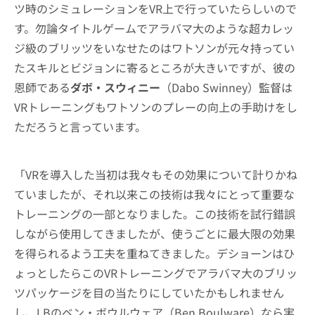
ツ時のシミュレーションをVR上で行っていたらしいので
す。勿論タイトルゲームでアラバマ大のような超カレッ
ジ級のブリッツをいなせたのはワトソンが元々持ってい
たスキルとビジョンに寄るところが大きいですが、彼の
恩師である
ダボ・スウィニー
（Dabo Swinney）監督は
VRトレーニングもワトソンのプレーの向上の手助けをし
ただろうと言っています。
「VRを導入した当初は我々もその効果について計りかね
ていましたが、それ以来この技術は我々にとって重要な
トレーニングの一部となりました。この技術を試行錯誤
しながら使用してきましたが、使うごとに最大限の効果
を得られるよう工夫を重ねてきました。デショーンはひ
ょっとしたらこのVRトレーニングでアラバマ大のブリッ
ツパッケージを目の当たりにしていたかもしれません
し、LBのベン・ボウルウェア（Ben Boulware）なら実