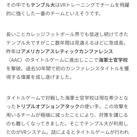
その中でも
テンプル大
はVRトレーニングでチームを飛躍
的に強くした一番のチームといえそうです。
長いことカレッジフットボール界でも低迷し続けてきた
テンプル大ですがここ数年間は見違えるほどに急成長。
昨年は
アメリカンアスレティックカンファレンス
（AAC）のタイトルゲームに進出しここで
海軍士官学校
を撃破。過去50年間で初のカンファレンスタイトルを獲
得する偉業を成し遂げました。
タイトルゲームで対戦した海軍士官学校は現在希少とな
った
トリプルオプションアタック
の使い手。この攻撃を
用いるチームが極端に減ったことにより、対策を講じる
のも難しくなってきました。そこでテンプル大が利用し
たのがVRシステム。話によるとタイトルゲームが行われ