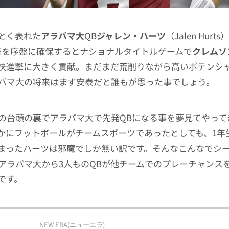
とく表れた
アラバマ大
QB
ジャレン・ハーツ
（Jalen Hur
座を序盤に確保するとナショナルタイトルゲームで
クレムソ
快進撃に大きく貢献。まだまだ荒削りながら高いポテンシ
バマ大の将来はまず安泰だと誰もが思った事でしょう。
の台頭の裏でアラバマ大で先発QBになる事を夢見てやって
かにフットボールがチームスポーツであったとしても、1年
まったハーツは邪魔でしか無い訳です。そんなこんなでシ
アラバマ大から3人ものQBが他チームでのプレーチャンス
です。
NEW ERA(ニューエラ)