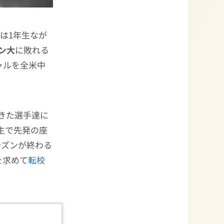
ts）は1年生なが
ン大
に敗れる
ャルを全米中
きた選手達に
生で先発の座
ーズンが終わる
を求めて
転校