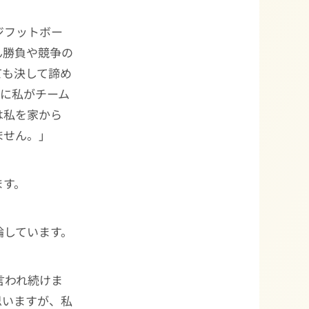
ジフットボー
ん勝負や競争の
ても決して諦め
仮に私がチーム
は私を家から
ません。」
ます。
論しています。
言われ続けま
思いますが、私