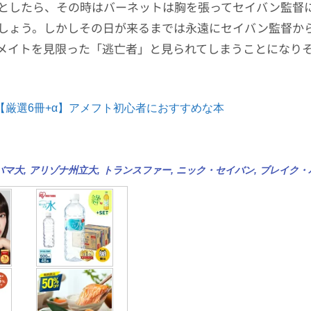
としたら、その時はバーネットは胸を張ってセイバン監督
しょう。しかしその日が来るまでは永遠にセイバン監督か
メイトを見限った「逃亡者」と見られてしまうことになり
【厳選6冊+α】アメフト初心者におすすめな本
バマ大
,
アリゾナ州立大
,
トランスファー
,
ニック・セイバン
,
ブレイク・