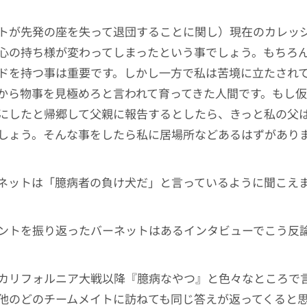
トが先発の座を失って退団することに関し）現在のカレッ
心の持ち様が変わってしまったという事でしょう。もちろ
ドを持つ事は重要です。しかし一方で私は苦境に立たされ
から物事を見極めろと言われて育ってきた人間です。もし
にしたと帰郷して父親に報告するとしたら、きっと私の父
しょう。そんな事をしたら私に居場所などあるはずがあり
ネットは「臆病者の負け犬だ」と言っているように聞こえ
ントを振り返ったバーネットはあるインタビューでこう反
カリフォルニア大戦以降『臆病なやつ』と色々なところで
他のどのチームメイトに訪ねても同じ答えが返ってくると