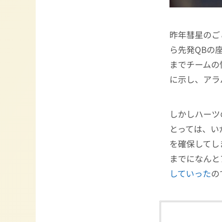
昨年彗星のご
ら先発QBの
までチームの
に示し、アラ
しかしハーツ
とっては、い
を確保してし
までになんと
していった
の