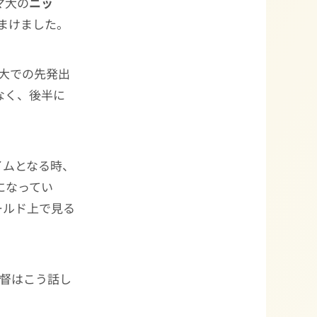
マ大の
ニッ
ちまけました。
大での先発出
なく、後半に
イムとなる時、
になってい
ールド上で見る
監督はこう話し