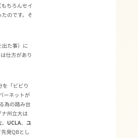
（もちろんセイ
ったのです。そ
」
を出た事）に
事は仕方があり
」
分を「ビビり
バーネットが
る為の踏み台
ゾナ州立大は
大
、
UCLA
、
ユ
先発QBとし