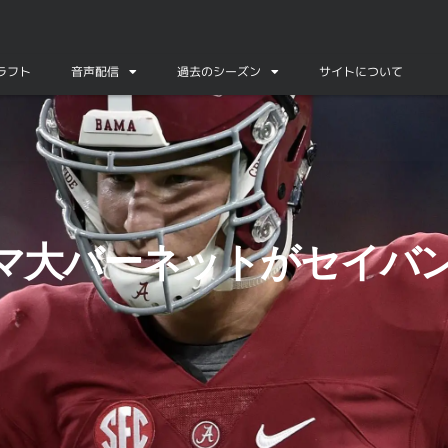
ドラフト
音声配信
過去のシーズン
サイトについて
の申す
マ大バーネットがセイバ