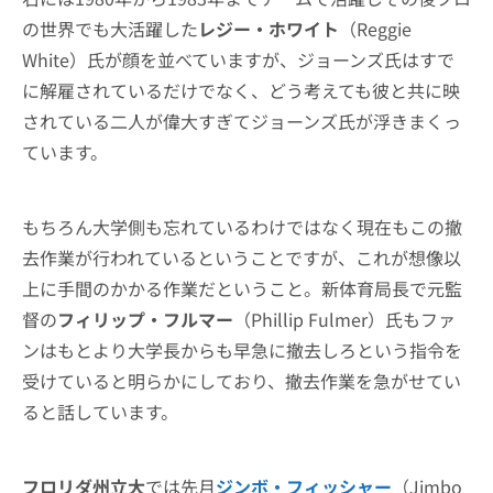
の世界でも大活躍した
レジー・ホワイト
（Reggie
White）氏が顔を並べていますが、ジョーンズ氏はすで
に解雇されているだけでなく、どう考えても彼と共に映
されている二人が偉大すぎてジョーンズ氏が浮きまくっ
ています。
もちろん大学側も忘れているわけではなく現在もこの撤
去作業が行われているということですが、これが想像以
上に手間のかかる作業だということ。新体育局長で元監
督の
フィリップ・フルマー
（Phillip Fulmer）氏もファ
ンはもとより大学長からも早急に撤去しろという指令を
受けていると明らかにしており、撤去作業を急がせてい
ると話しています。
フロリダ州立大
では先月
ジンボ・フィッシャー
（Jimbo