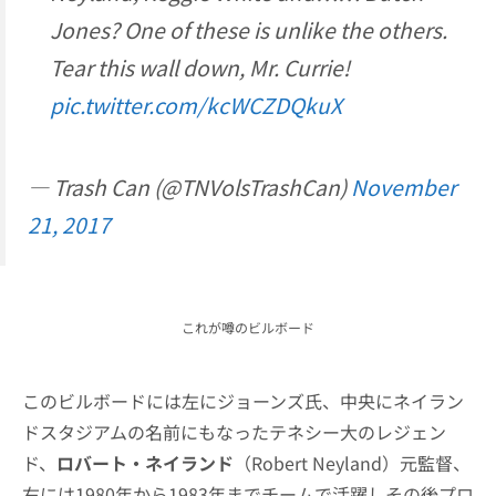
Jones? One of these is unlike the others.
Tear this wall down, Mr. Currie!
pic.twitter.com/kcWCZDQkuX
— Trash Can (@TNVolsTrashCan)
November
21, 2017
これが噂のビルボード
このビルボードには左にジョーンズ氏、中央にネイラン
ドスタジアムの名前にもなったテネシー大のレジェン
ド、
ロバート・ネイランド
（Robert Neyland）元監督、
右には1980年から1983年までチームで活躍しその後プロ