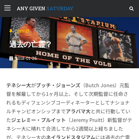
ANY GIVEN
SATURDAY
こぼれ話
過去の亡霊？
2018-01-26
テネシー大
が
ブッチ・ジョーンズ
（Butch Jones）元監
督を解雇してから1ヶ月以上、そして次期監督に任命さ
れるもディフェンシブコーディネーターとしてナショナ
ルチャンピオンシップまで
アラバマ大
と共に行動してい
た
ジェレミー・プルイット
（Jeremy Pruitt）新監督がテ
ネシー大に晴れて合流してから2週間以上経ちました
が、テネシー大の
ネイランドスタジアム
には過去の亡霊