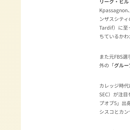
リーク・ヒル
Kpassagnon
ンザスシティ
Tardif）に
ちているかわ
また元FBS
外の「
グルー
カレッジ時代はと
SEC）が注
プオブ5」出
シスコとカン