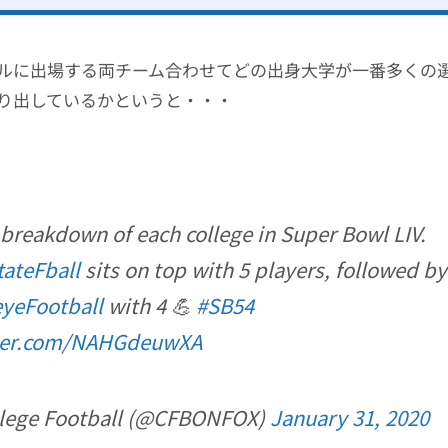
ルに出場する両チーム合わせてどの出身大学が一番多くの
り出しているかというと・・・
 breakdown of each college in Super Bowl LIV.
ateFball
sits on top with 5 players, followed by
eFootball
with 4 💪
#SB54
tter.com/NAHGdeuwXA
lege Football (@CFBONFOX)
January 31, 2020