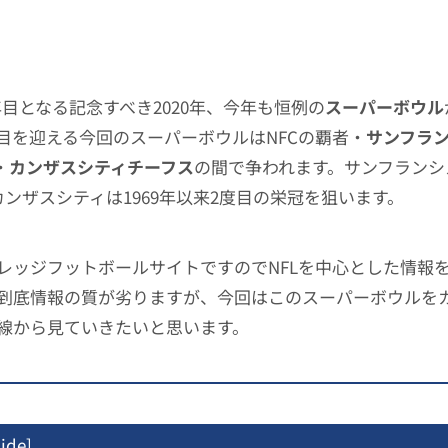
0年目となる記念すべき2020年、今年も恒例の
スーパーボウル
回目を迎える今回のスーパーボウルはNFCの覇者・
サンフラン
・
カンザスシティチーフス
の間で争われます。サンフランシス
カンザスシティは1969年以来2度目の栄冠を狙います。
レッジフットボールサイトですのでNFLを中心とした情報
到底情報の質が劣りますが、今回はこのスーパーボウルを
線から見ていきたいと思います。
ide
]