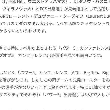
（Tyreek Hill、
ウエストアラバマ大
）、DL
タノウ・パスニ
、
ヴィラノヴァ大
）とFCS出身選手が先発選手として活躍
のRG
ローレント・デュヴァニー・ターディフ
（Laurent Du
至っては
カナダ
の
マギル大
出身。NFLで活躍できるタレント
からないというわけです。
選手でも特にレベルが上とされる「
パワー5
」カンファレンス
プオブ5
」カンファレンス出身選手を見ても面白いです。
かく「パワー5」カンファレンス（ACC、Big Ten、Big 12
目を浴びがちです。しかしこの両チームの先発ロースターを
身の選手がかなりいることに驚かされます。特にOL陣です
ザスシティでそれぞれ「パワー5」出身選手は5人中2人し