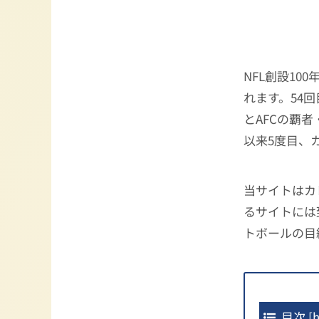
NFL創設10
れます。54
とAFCの覇者
以来5度目、
当サイトはカ
るサイトには
トボールの目
目次
[
h