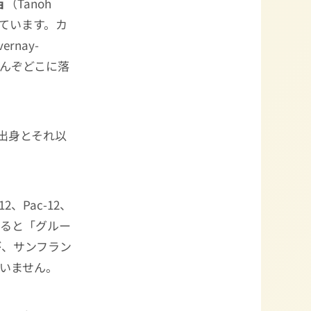
ョ
（Tanoh
しています。カ
vernay-
なんぞどこに落
出身とそれ以
、Pac-12、
みると「グルー
が、サンフラン
かいません。