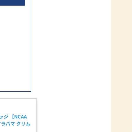
ジ 【NCAA 
 (アラバマ クリム