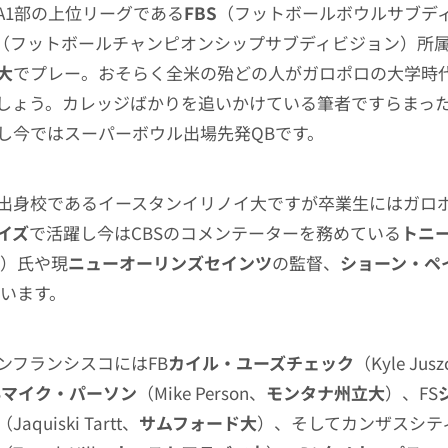
AA1部の上位リーグである
FBS
（フットボールボウルサブデ
（フットボールチャンピオンシップサブディビジョン）所
大
でプレー。おそらく全米の殆どの人がガロポロの大学時
しょう。カレッジばかりを追いかけている筆者ですらまっ
し今ではスーパーボウル出場先発QBです。
出身校であるイースタンイリノイ大ですが卒業生にはガロ
イズ
で活躍し今はCBSのコメンテーターを務めている
トニ
mo）氏や現
ニューオーリンズセインツ
の監督、
ショーン・ペ
がいます。
ンフランシスコにはFB
カイル・ユーズチェック
（Kyle Jus
B
マイク・パーソン
（Mike Person、
モンタナ州立大
）、FS
（Jaquiski Tartt、
サムフォード大
）、そしてカンザスシテ