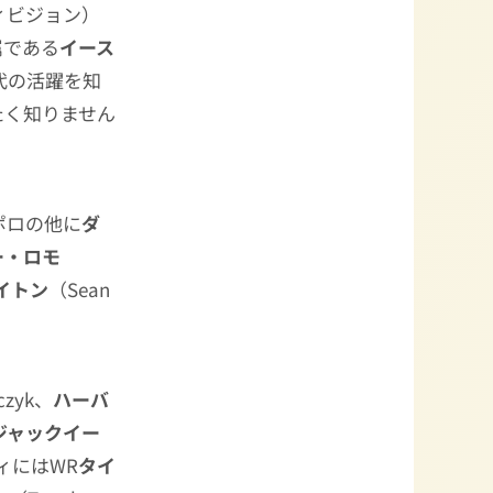
ィビジョン）
属である
イース
代の活躍を知
たく知りません
ポロの他に
ダ
ー・ロモ
イトン
（Sean
zczyk、
ハーバ
ジャックイー
ィにはWR
タイ