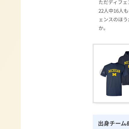
ただディフェ
22人中16
ェンスのほう
か。
出身チーム