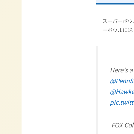
スーパーボウ
ーボウルに送
Here’s a
@PennSt
@Hawkey
pic.twi
— FOX Col