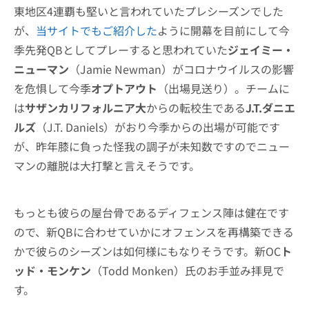
東地区4連覇も堅いと言われていたプレシーズンでした
が、
当サイトでもご紹介した
ように開幕を目前にして今
季先発QBとしてプレーすると思われていた
ジェイミー・
ニューマン
（Jamie Newman）がコロナウイルスの影響
を危惧して今季
オプトアウト
（出場見送り）。チームに
は
サザンカリフォルニア大
からの転校生である
J.T.ダニエ
ルズ
（J.T. Daniels）がおり今季からの出場が可能です
が、昨年膝に負った怪我の調子が未知数ですのでニュー
マンの離脱は大打撃と言えそうです。
もっとも彼らの屋台骨であるディフェンス陣は健在です
ので、新QBに合わせていかにオフェンスを再構築できる
かで彼らのシーズンは如何様にもなりそうです。新OC
ト
ッド・モンケン
（Todd Monken）氏のお手並み拝見で
す。