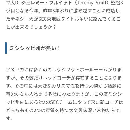
マ大DC
ジェレミー・プルイット
（Jeremy Pruitt）監督3
季目となる今年、昨年3年ぶりに勝ち越すことに成功し
たテネシー大がSEC東地区タイトル争いに絡んでくるこ
とが出来るでしょうか？
ミシシッピ州が熱い！
アメリカには多くのカレッジフットボールチームがりま
すが、その数だけヘッドコーチが存在することになりま
す。その中には大変なカリスマ性を持つ人物から話題に
事欠かない人物まで多岐にわたりますが、この度ミシシ
ッピ州内にある2つのSECチームにやって来た新コーチは
どちらもその2つの素質を持つ大変興味深い人物たちで
す。