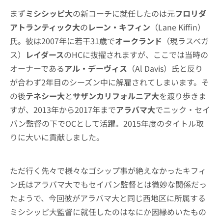
まず
ミシシッピ大
の新コーチに就任したのは元
フロリダ
アトランティック大
の
レーン・キフィン
（Lane Kiffin）
氏。彼は2007年に若干31歳で
オークランド
（現ラスベガ
ス）
レイダース
のHCに抜擢されますが、ここでは当時の
オーナーである
アル・デーヴィス
（Al Davis）氏と反り
が合わず2年目のシーズン中に解雇されてしまいます。そ
の後
テネシー大
と
サザンカリフォルニア大
を渡り歩きま
すが、2013年から2017年まで
アラバマ大
でニック・セイ
バン監督の下でOCとして活躍。2015年度のタイトル取
りに大いに貢献しました。
ただ行く先々で様々なゴシップ事が絶えなかったキフィ
ン氏はアラバマ大でもセイバン監督とは微妙な関係だっ
たようで、今回彼がアラバマ大と同じ西地区に所属する
ミシシッピ大監督に就任したのはなにか因縁めいたもの