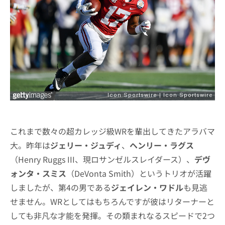
これまで数々の超カレッジ級WRを輩出してきたアラバマ
大。昨年は
ジェリー・ジュディ
、
ヘンリー・ラグス
（Henry Ruggs III、現ロサンゼルスレイダース）、
デヴ
ォンタ・スミス
（DeVonta Smith）というトリオが活躍
しましたが、第4の男である
ジェイレン・ワドル
も見逃
せません。WRとしてはもちろんですが彼はリターナーと
しても非凡な才能を発揮。その類まれなるスピードで2つ