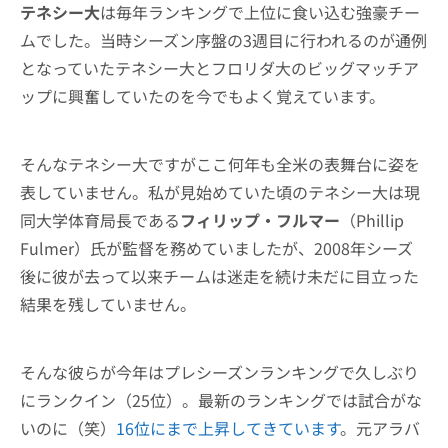
テネシー大
は毎年ランキングで上位に食い込む強豪チー
ムでした。当時シーズン序盤の3週目に行われるのが通例
となっていたテネシー大とフロリダ大のビッグマッチア
ップに興奮していたのを今でもよく覚えています。
そんなテネシー大ですがここ何年も全米の表舞台に姿を
表していません。私が見始めていた頃のテネシー大は現
同大学体育局長である
フィリップ・フルマー
（Phillip
Fulmer）氏が監督を務めていましたが、2008年シーズ
後に彼が去って以来チームは迷走を続け未だに目立った
結果を残していません。
そんな彼らが今年はプレシーズンランキングで久しぶり
にランクイン（25位）。最新のランキングでは試合がな
いのに（笑）
16位にまで上昇してきています
。元アラバ