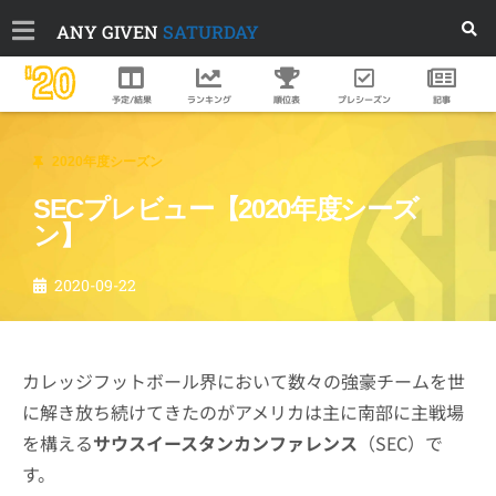
ANY GIVEN
SATURDAY
'20
順位表
プレシーズン
予定/結果
ランキング
記事
2020年度シーズン
SECプレビュー【2020年度シーズ
ン】
2020-09-22
カレッジフットボール界において数々の強豪チームを世
に解き放ち続けてきたのがアメリカは主に南部に主戦場
を構える
サウスイースタンカンファレンス
（SEC）で
す。