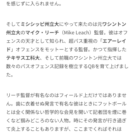
を感じずに入られません。
そして
ミシシッピ州立大
にやって来たのは元
ワシントン
州立大
の
マイク・リーチ
（Mike Leach）監督。彼はオフ
ェンスの天才として知られ、超パス重視の「
エアーレイ
ド
」オフェンスをモットーとする監督。かつて指揮した
テキサス工科大
、そして前職のワシントン州立大では
数々のパスオフェンス記録を樹立するQBを育て上げまし
た。
リーチ監督が有名なのはフィールド上だけではありませ
ん。歯に衣着せぬ発言で有名な彼はときにフットボール
とは全く関係ない哲学的な会見を開いて記者団を煙に巻
くなど掴みどころのない人物。時にその発言が行き過ぎ
て炎上することもありますが、ここまでくればそれは