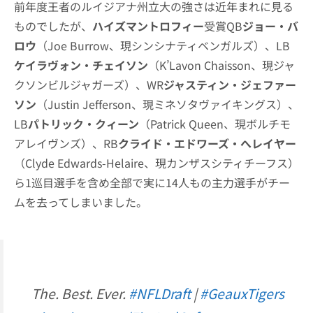
前年度王者のルイジアナ州立大の強さは近年まれに見る
ものでしたが、
ハイズマントロフィー
受賞QB
ジョー・バ
ロウ
（Joe Burrow、現シンシナティベンガルズ）、LB
ケイラヴォン・チェイソン
（K’Lavon Chaisson、現ジャ
クソンビルジャガーズ）、WR
ジャスティン・ジェファー
ソン
（Justin Jefferson、現ミネソタヴァイキングス）、
LB
パトリック・クィーン
（Patrick Queen、現ボルチモ
アレイヴンズ）、RB
クライド・エドワーズ・へレイヤー
（Clyde Edwards-Helaire、現カンザスシティチーフス）
ら1巡目選手を含め全部で実に14人もの主力選手がチー
ムを去ってしまいました。
The. Best. Ever.
#NFLDraft
|
#GeauxTigers