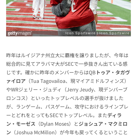
昨年はルイジアナ州立大に覇権を譲りましたが、今年は
総合的に見てアラバマ大がSECで一歩抜きん出ている感
じです。確かに昨年のメンバーからはQB
トゥア・タガヴ
ァイロア
（Tua Tagovailoa、現マイアミドルフィンズ）
やWRジェリー・ジュディ（Jerry Jeudy、現デンバーブ
ロンコス）といったトップレベルの選手が抜けました
が、ランゲーム、パスゲーム、攻守におけるラインプレ
ーとどれをとってもSECでトップレベル。また
ディラ
ン・モーゼス
（Dylan Moses）と
ジョシュア・マクミロ
ン
（Joshua McMillon）が今年も戻ってくるということ