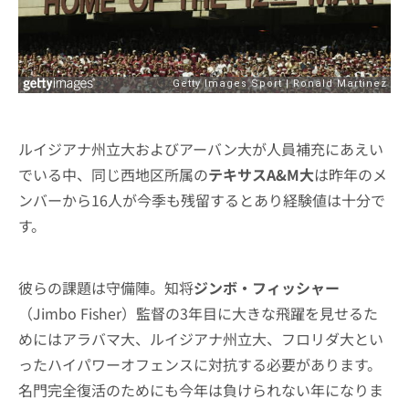
ルイジアナ州立大およびアーバン大が人員補充にあえい
でいる中、同じ西地区所属の
テキサスA&M大
は昨年のメ
ンバーから16人が今季も残留するとあり経験値は十分で
す。
彼らの課題は守備陣。知将
ジンボ・フィッシャー
（Jimbo Fisher）監督の3年目に大きな飛躍を見せるた
めにはアラバマ大、ルイジアナ州立大、フロリダ大とい
ったハイパワーオフェンスに対抗する必要があります。
名門完全復活のためにも今年は負けられない年になりま