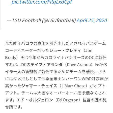
pic.twitter.com/FitqLxdCpf
— LSU Football (@LSUfootball)
April 25, 2020
また昨年バロウの真価を引き出したとされるパスゲーム
コーディネーターだった
ジョー・ブレディ
（Joe
Brady）氏は今年からカロライナパンサーズのOCに就任
すれば、DCの
デイブ・アランダ
（Dave Aranda）氏が
ベ
イラー大
の新監督に就任するためにチームを離脱。さら
にはダメ押しとして今季全米ナンバーワンWRの呼び声が
高かった
ジャマー・チェイス
（J’Marr Chase）がオプト
アウト。チームは大幅なオーバーホールを余儀なくされ
ます。
エド・オルジェロン
（Ed Orgeron）監督の腕の見
せ所です。