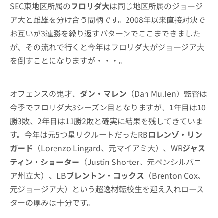
SEC東地区所属の
フロリダ大
は同じ地区所属のジョージ
ア大と雌雄を分け合う間柄です。2008年以来直接対決で
お互いが3連勝を繰り返すパターンでここまできました
が、その流れで行くと今年はフロリダ大がジョージア大
を倒すことになりますが・・・。
オフェンスの鬼才、
ダン・マレン
（Dan Mullen）監督は
今季でフロリダ大3シーズン目となりますが、1年目は10
勝3敗、2年目は11勝2敗と確実に結果を残してきていま
す。今年は元5つ星リクルートだったRB
ロレンゾ・リン
ガード
（Lorenzo Lingard、元マイアミ大）、WR
ジャス
ティン・ショーター
（Justin Shorter、元ペンシルバニ
ア州立大）、LB
ブレントン・コックス
（Brenton Cox、
元ジョージア大）という超逸材転校生を迎え入れロース
ターの厚みは十分です。