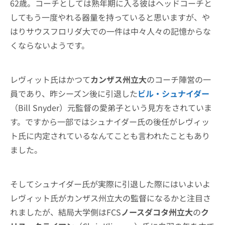
62歳。コーチとしては熟年期に入る彼はヘッドコーチと
してもう一度やれる器量を持っていると思いますが、や
はりサウスフロリダ大での一件は中々人々の記憶からな
くならないようです。
レヴィット氏はかつて
カンザス州立大
のコーチ陣営の一
員であり、昨シーズン後に引退した
ビル・シュナイダー
（Bill Snyder）元監督の愛弟子という見方をされていま
す。ですから一部ではシュナイダー氏の後任がレヴィッ
ト氏に内定されているなんてことも言われたこともあり
ました。
そしてシュナイダー氏が実際に引退した際にはいよいよ
レヴィット氏がカンザス州立大の監督になるかと注目さ
れましたが、結局大学側はFCS
ノースダコタ州立大
の
ク