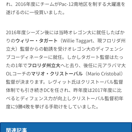
れ、2016年度にチームがPac-12南地区を制する大躍進を
遂げるのに一役買いました。
2016年度シーズン後には当時オレゴン大に就任したばか
りの
ウィリー・タガート
（Willie Taggart、現フロリダ州
立大）監督からの勧誘を受けオレゴン大のディフェンシ
ブコーディネーターに就任。しかしタガート監督はたっ
たの1年で
フロリダ州立大
へと去り、後任に元アラバマ大
OLコーチの
マリオ・クリストーバル
（Mario Cristobal）
監督が決まります。レヴィット氏はクリストーバル監督
体制でも引き続きDCを任され、昨年度は2017年度に比
べるとディフェンス力が向上しクリストーバル監督初年
度に9勝4敗を挙げる手助けをしていました。
関連記事