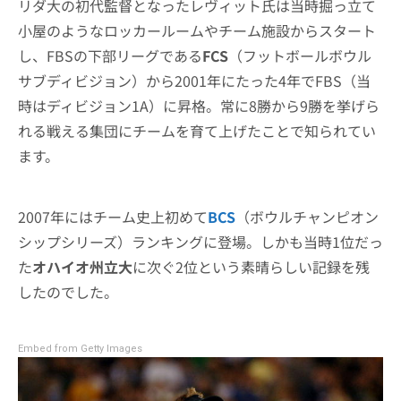
リダ大の初代監督となったレヴィット氏は当時掘っ立て
小屋のようなロッカールームやチーム施設からスタート
し、FBSの下部リーグである
FCS
（フットボールボウル
サブディビジョン）から2001年にたった4年でFBS（当
時はディビジョン1A）に昇格。常に8勝から9勝を挙げら
れる戦える集団にチームを育て上げたことで知られてい
ます。
2007年にはチーム史上初めて
BCS
（ボウルチャンピオン
シップシリーズ）ランキングに登場。しかも当時1位だっ
た
オハイオ州立大
に次ぐ2位という素晴らしい記録を残
したのでした。
Embed from Getty Images