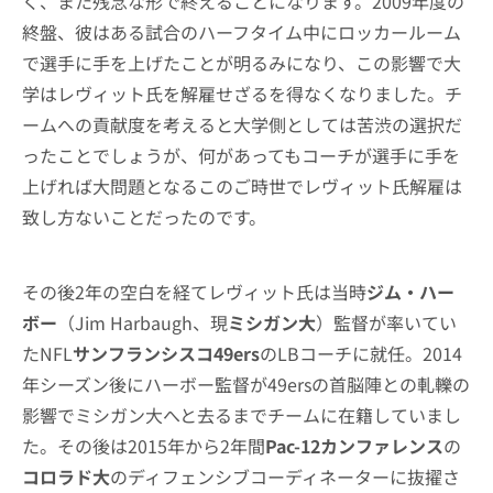
く、また残念な形で終えることになります。2009年度の
終盤、彼はある試合のハーフタイム中にロッカールーム
で選手に手を上げたことが明るみになり、この影響で大
学はレヴィット氏を解雇せざるを得なくなりました。チ
ームへの貢献度を考えると大学側としては苦渋の選択だ
ったことでしょうが、何があってもコーチが選手に手を
上げれば大問題となるこのご時世でレヴィット氏解雇は
致し方ないことだったのです。
その後2年の空白を経てレヴィット氏は当時
ジム・ハー
ボー
（Jim Harbaugh、現
ミシガン大
）監督が率いてい
たNFL
サンフランシスコ49ers
のLBコーチに就任。2014
年シーズン後にハーボー監督が49ersの首脳陣との軋轢の
影響でミシガン大へと去るまでチームに在籍していまし
た。その後は2015年から2年間
Pac-12カンファレンス
の
コロラド大
のディフェンシブコーディネーターに抜擢さ