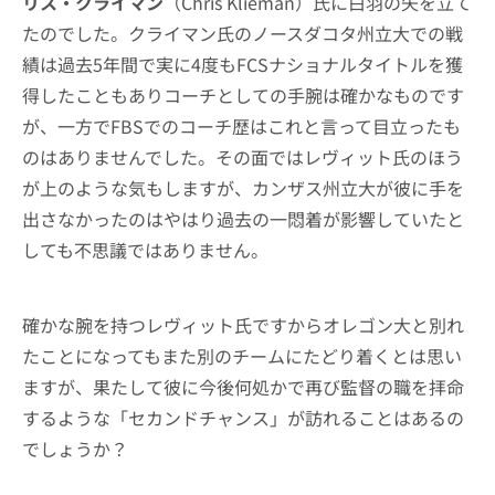
リス・クライマン
（Chris Klieman）氏に白羽の矢を立て
たのでした。クライマン氏のノースダコタ州立大での戦
績は過去5年間で実に4度もFCSナショナルタイトルを獲
得したこともありコーチとしての手腕は確かなものです
が、一方でFBSでのコーチ歴はこれと言って目立ったも
のはありませんでした。その面ではレヴィット氏のほう
が上のような気もしますが、カンザス州立大が彼に手を
出さなかったのはやはり過去の一悶着が影響していたと
しても不思議ではありません。
確かな腕を持つレヴィット氏ですからオレゴン大と別れ
たことになってもまた別のチームにたどり着くとは思い
ますが、果たして彼に今後何処かで再び監督の職を拝命
するような「セカンドチャンス」が訪れることはあるの
でしょうか？