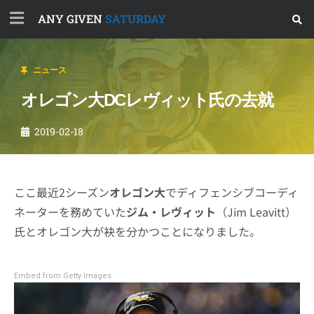
ANY GIVEN
SATURDAY
ニュース
オレゴン大DCレヴィット氏の去就
2019-02-18
ここ最近2シーズン
オレゴン大
でディフェンシブコーディ
ネーターを務めていた
ジム・レヴィット
（Jim Leavitt）
氏とオレゴン大が袂を分かつことになりました。
Embed from Getty Images