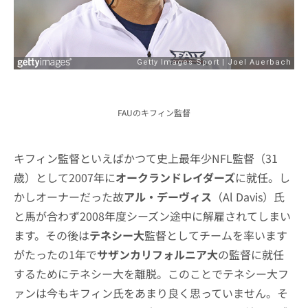
FAUのキフィン監督
キフィン監督といえばかつて史上最年少NFL監督（31
歳）として2007年に
オークランドレイダーズ
に就任。し
かしオーナーだった故
アル・デーヴィス
（Al Davis）氏
と馬が合わず2008年度シーズン途中に解雇されてしまい
ます。その後は
テネシー大
監督としてチームを率います
がたったの1年で
サザンカリフォルニア大
の監督に就任
するためにテネシー大を離脱。このことでテネシー大フ
ァンは今もキフィン氏をあまり良く思っていません。そ