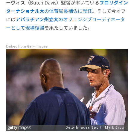
ーヴィス
（Butch Davis）監督が率いている
フロリダイン
ターナショナル大
の体育局長補佐に就任
。そして今オフ
には
アパラチアン州立大
のオフェンシブコーディネータ
ーとして現場復帰
を果たしていました。
Embed from Getty Images