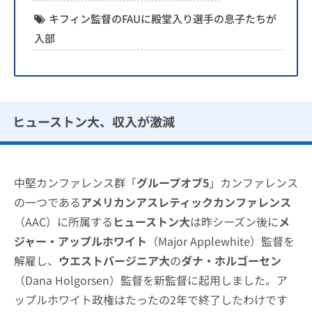
キフィン監督のFAUに殿堂入り選手の息子たちが
入部
ヒューストン大、収入が激減
中堅カンファレンス群「
グループオブ5
」カンファレンス
の一つである
アメリカンアスレティックカンファレンス
（AAC）に所属する
ヒューストン大
は昨シーズン後に
メ
ジャー・アップルホワイト
（Major Applewhite）監督を
解雇し、
ウエストバージニア大
の
ダナ・ホルゴーセン
（Dana Holgorsen）監督を新監督に起用しました。ア
ップルホワイト政権はたったの2年で終了したわけです