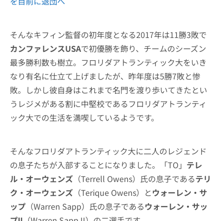
を目前に退団へ
そんなキフィン監督の初年度となる2017年は11勝3敗で
カンファレンスUSA
で初優勝を飾り、チームのシーズン
最多勝利数も樹立。フロリダアトランティック大をいき
なり有名に仕立て上げましたが、昨年度は5勝7敗と惨
敗。しかし彼自身はこれまで名門を渡り歩いてきたとい
うレジメがある割に中堅校であるフロリダアトランティ
ック大での生活を満喫しているようです。
そんなフロリダアトランティック大に二人のレジェンド
の息子たちが入部することになりました。「TO」
テレ
ル・オーウェンズ
（Terrell Owens）氏の息子である
テリ
ク・オーウェンズ
（Terique Owens）と
ウォーレン・サ
ップ
（Warren Sapp）氏の息子である
ウォーレン・サッ
プII
（Warren Sapp II）の二選手です。