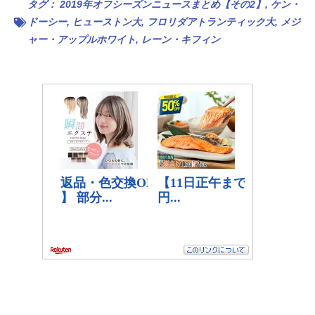
タグ：
2019年オフシーズンニュースまとめ【その2】
,
ケン・
ドーシー
,
ヒューストン大
,
フロリダアトランティック大
,
メジ
ャー・アップルホワイト
,
レーン・キフィン