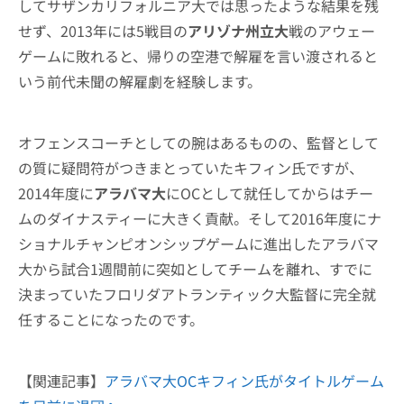
してサザンカリフォルニア大では思ったような結果を残
せず、2013年には5戦目の
アリゾナ州立大
戦のアウェー
ゲームに敗れると、帰りの空港で解雇を言い渡されると
いう前代未聞の解雇劇を経験します。
オフェンスコーチとしての腕はあるものの、監督として
の質に疑問符がつきまとっていたキフィン氏ですが、
2014年度に
アラバマ大
にOCとして就任してからはチー
ムのダイナスティーに大きく貢献。そして2016年度にナ
ショナルチャンピオンシップゲームに進出したアラバマ
大から試合1週間前に突如としてチームを離れ、すでに
決まっていたフロリダアトランティック大監督に完全就
任することになったのです。
【関連記事】
アラバマ大OCキフィン氏がタイトルゲーム