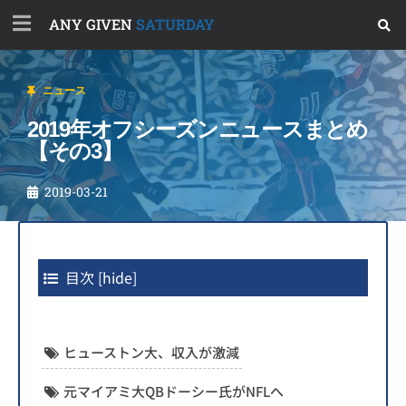
ANY GIVEN
SATURDAY
ニュース
2019年オフシーズンニュースまとめ
【その3】
2019-03-21
目次
[
hide
]
ヒューストン大、収入が激減
元マイアミ大QBドーシー氏がNFLへ