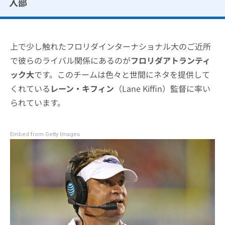
入部
上で少し触れたフロリダインターナショナル大のご近所
で彼らのライバル関係にあるのが
フロリダアトランティ
ック大
です。このチームは色々と世間にネタを提供して
くれている
レーン・キフィン
（Lane Kiffin）監督に率い
られています。
Embed from Getty Images