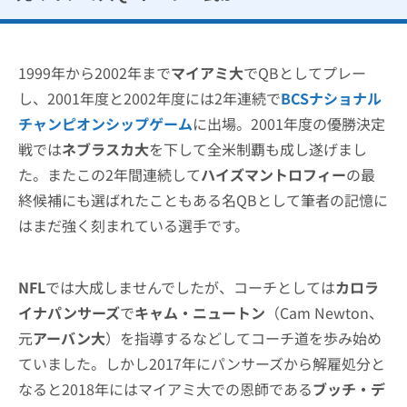
1999年から2002年まで
マイアミ大
でQBとしてプレー
し、2001年度と2002年度には2年連続で
BCSナショナル
チャンピオンシップゲーム
に出場。2001年度の優勝決定
戦では
ネブラスカ大
を下して全米制覇も成し遂げまし
た。またこの2年間連続して
ハイズマントロフィー
の最
終候補にも選ばれたこともある名QBとして筆者の記憶に
はまだ強く刻まれている選手です。
NFL
では大成しませんでしたが、コーチとしては
カロラ
イナパンサーズ
で
キャム・ニュートン
（Cam Newton、
元
アーバン大
）を指導するなどしてコーチ道を歩み始め
ていました。しかし2017年にパンサーズから解雇処分と
なると2018年にはマイアミ大での恩師である
ブッチ・デ