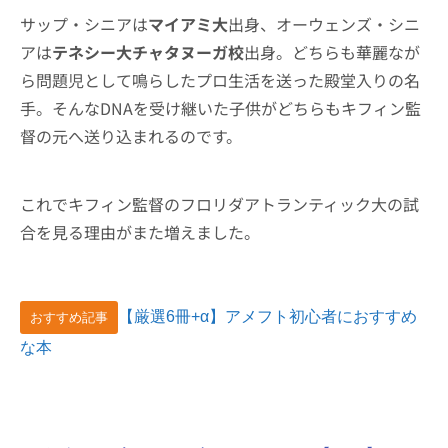
サップ・シニアは
マイアミ大
出身、オーウェンズ・シニ
アは
テネシー大チャタヌーガ校
出身。どちらも華麗なが
ら問題児として鳴らしたプロ生活を送った殿堂入りの名
手。そんなDNAを受け継いた子供がどちらもキフィン監
督の元へ送り込まれるのです。
これでキフィン監督のフロリダアトランティック大の試
合を見る理由がまた増えました。
【厳選6冊+α】アメフト初心者におすすめ
おすすめ記事
な本