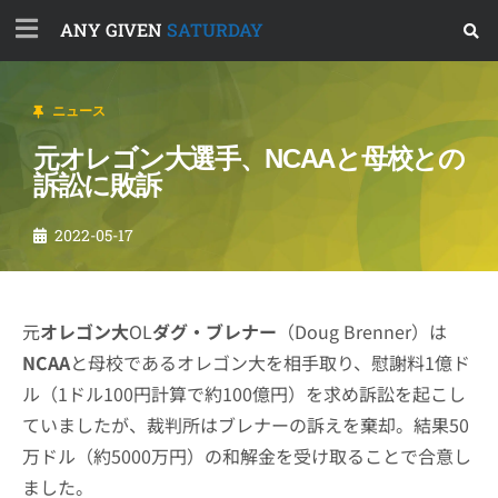
ANY GIVEN
SATURDAY
ニュース
元オレゴン大選手、NCAAと母校との
訴訟に敗訴
2022-05-17
元
オレゴン大
OL
ダグ・ブレナー
（Doug Brenner）は
NCAA
と母校であるオレゴン大を相手取り、慰謝料1億ド
ル（1ドル100円計算で約100億円）を求め訴訟を起こし
ていましたが、裁判所はブレナーの訴えを棄却。結果50
万ドル（約5000万円）の和解金を受け取ることで合意し
ました。