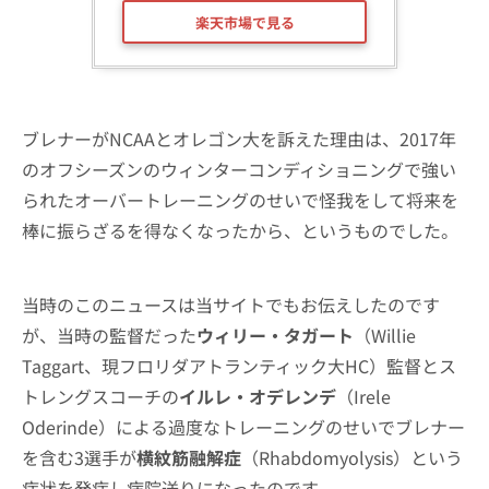
楽天市場で見る
ブレナーがNCAAとオレゴン大を訴えた理由は、2017年
のオフシーズンのウィンターコンディショニングで強い
られたオーバートレーニングのせいで怪我をして将来を
棒に振らざるを得なくなったから、というものでした。
当時のこのニュースは当サイトでもお伝えしたのです
が、当時の監督だった
ウィリー・タガート
（Willie
Taggart、現フロリダアトランティック大HC）監督とス
トレングスコーチの
イルレ・オデレンデ
（Irele
Oderinde）による過度なトレーニングのせいでブレナー
を含む3選手が
横紋筋融解症
（Rhabdomyolysis）という
症状を発症し病院送りになったのです。