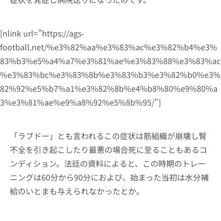
[nlink url=”https://ags-
football.net/%e3%82%aa%e3%83%ac%e3%82%b4%e3%
83%b3%e5%a4%a7%e3%81%ae%e3%83%88%e3%83%ac
%e3%83%bc%e3%83%8b%e3%83%b3%e3%82%b0%e3%
82%92%e5%b7%a1%e3%82%8b%e4%b8%80%e9%80%a
3%e3%81%ae%e9%a8%92%e5%8b%95/”]
「ラブドー」とも言われるこの症状は筋組織が崩壊し腎
不全を引き起こしたり最悪の場合死に至ることもあるコ
ンディション。法廷の資料によると、この時期のトレー
ニングは60分から90分におよび、始まった当初は水分補
給のいとまも与えられなかったとか。