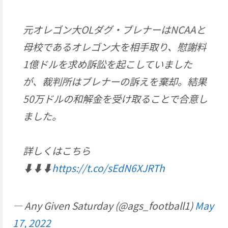
元オレゴン大OLダグ・ブレナーはNCAAと
母校であるオレゴン大を相手取り、慰謝料
1億ドルを求め訴訟を起こしていました
が、裁判所はブレナーの訴えを棄却。結果
50万ドルの和解金を受け取ることで合意し
ました。
詳しくはこちら
⬇️⬇️⬇️
https://t.co/sEdN6XJRTh
— Any Given Saturday (@ags_football1)
May
17, 2022