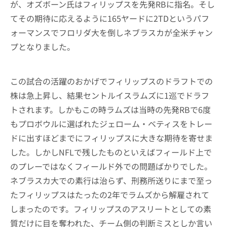
が、オズボーン氏はフィリップスを先発RBに指名。そし
てその期待に応えるように165ヤードに2TDというパフ
ォーマンスでフロリダ大を倒しネブラスカが全米チャン
プとなりました。
この試合の活躍のおかげでフィリップスのドラフトでの
株は急上昇し、結果セントルイスラムズに1巡でドラフ
トされます。しかもこの時ラムズは当時の先発RBで6度
もプロボウルに選ばれたジェローム・ベティスをトレー
ドに出すほどまでにフィリップスに大きな期待を寄せま
した。しかしNFLで残したものといえばフィールド上で
のプレーではなくフィールド外での問題ばかりでした。
ネブラスカ大での素行は治らず、刑務所送りにまで至っ
たフィリップスはたったの2年でラムズから解雇されて
しまったのです。フィリップスのアスリートとしての素
質だけに目を奪われた、チーム側の判断ミスとしか言い