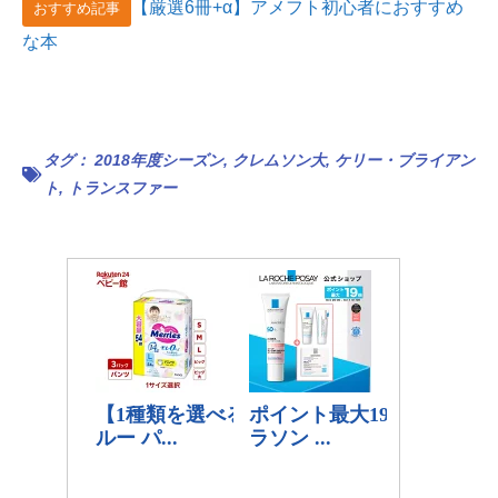
【厳選6冊+α】アメフト初心者におすすめ
おすすめ記事
な本
タグ：
2018年度シーズン
,
クレムソン大
,
ケリー・ブライアン
ト
,
トランスファー