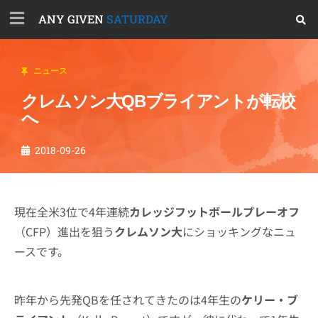
ANY GIVEN
SATURDAY
ニュース
クレムソン大QBブライアントが転校
へ
2018-09-26
現在全米3位で4年連続
カレッジフットボールプレーオフ
（CFP）進出を狙う
クレムソン大
にショッキングなニュ
ースです。
昨年から先発QBを任されてきたのは4年生の
ケリー・ブ