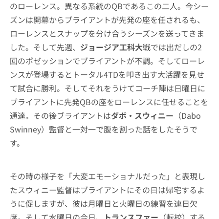
のローレンス。異なる系統のQBであるこの二人。今シー
ズンは開幕からブライアントが先発の座を任されるも、
ローレンスとスナップを分け合うシーズンを送ってきま
した。そして先週、
ジョージア工科大
戦では出だしの2
回のポゼッションでブライアントが不調。そしてローレ
ンスが登場するとトータル4TDを叩き出す大活躍を見せ
て試合に勝利。そしてそれをうけてコーチ陣は日曜日に
ブライアントに先発QBの座をローレンスに任せることを
通達。その後ブライアントは
ダボ・スウィニー
（Dabo
Swinney）監督と一対一で腹を割った話をしたそうで
す。
その時の様子を「大変エモーショナルだった」と表現し
たスウィニー監督はブライアントにその日は帰宅するよ
うに促しますが、彼は月曜日と火曜日の練習を連日欠
席。そして水曜日の今日、
トランスファー
（転校）する