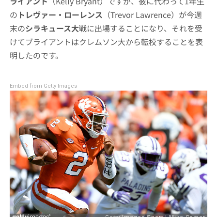
ライアント
（Kelly Bryant）ですが、彼に代わって1年生
の
トレヴァー・ローレンス
（Trevor Lawrence）が今週
末の
シラキュース大
戦に出場することになり、それを受
けてブライアントはクレムソン大から転校することを表
明したのです。
Embed from Getty Images