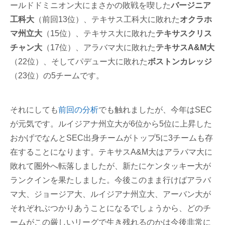
ールドドミニオン大にまさかの敗戦を喫した
バージニア
工科大
（前回13位）、テキサス工科大に敗れた
オクラホ
マ州立大
（15位）、テキサス大に敗れた
テキサスクリス
チャン大
（17位）、アラバマ大に敗れた
テキサスA&M大
（22位）、そしてパデュー大に敗れた
ボストンカレッジ
（23位）の5チームです。
それにしても
前回の分析
でも触れましたが、今年はSEC
が元気です。ルイジアナ州立大が6位から5位に上昇した
おかげでなんとSEC出身チームがトップ5に3チームも存
在することになります。テキサスA&M大はアラバマ大に
敗れて圏外へ転落しましたが、新たにケンタッキー大が
ランクインを果たしました。今後このまま行けばアラバ
マ大、ジョージア大、ルイジアナ州立大、アーバン大が
それぞれぶつかりあうことになるでしょうから、どのチ
ームがこの厳しいリーグで生き残れるのかは今後非常に