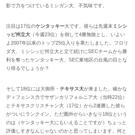
影で力をつけているミシガン大、不気味です。
注目は17位の
ケンタッキー
大です。彼らは先週末
ミシシ
ッピ州立大
（今週23位）を倒して4勝無敗とし、いよい
よ2007年以来のトップ25位入りを果たしました。フロリ
ダ大、ミシシッピ州立大と立て続けにSECチームから勝
利を奪ったケンタッキー大、SEC東地区の台風の目とな
り得るでしょうか？
そして18位には大御所・
テキサス大
が来ました。確かな
ディフェンス力でサザンカリフォルニア大（当時22位）
とテキサスクリスチャン大（17位）から2連勝した彼ら
がついにランクイン。ただ圏外からいきなり18位という
のは（ケンタッキー大にもいえることですが）ちょっと
評価しすぎなんじゃないのかと思ってしまいます。何と