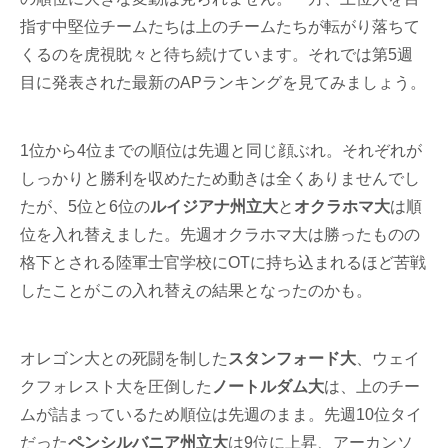
指す中堅位チームたちは上のチームたちが転がり落ちて
くるのを虎視眈々と待ち続けています。それでは第5週
目に発表された最新のAPランキングを見てみましょう。
1位から4位までの順位は先週と同じ顔ぶれ。それぞれが
しっかりと勝利を収めたため動きは全くありませんでし
たが、5位と6位の
ルイジアナ州立大
と
オクラホマ大
は順
位を入れ替えました。先週オクラホマ大は勝ったものの
格下とされる陸軍士官学校にOTに持ち込まれるほど苦戦
したことがこの入れ替えの結果となったのかも。
オレゴン大との死闘を制した
スタンフォード大
、ウェイ
クフォレスト大を圧倒した
ノートルダム大
は、上のチー
ムが詰まっているため順位は先週のまま。先週10位タイ
だった
ペンシルバニア州立大
は9位に上昇、アーカンソ