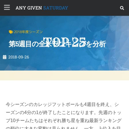
ANY GIVEN
SATURDAY
2018年度シーズン
第5週目の全米ランキングを分析
2018-09-26
今シーズンのカレッジフットボールも4週目を終え、シ
ーズンの4分の1が終了したことになります。先週のトッ
プ10チームたちはそれぞれ勝ち星を重ね最新ランキング
の順位に大きな変動は見られません。一方、上位入を目