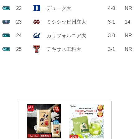
22
デューク大
4-0
NR
23
ミシシッピ州立大
3-1
14
24
カリフォルニア大
3-0
NR
25
テキサス工科大
3-1
NR