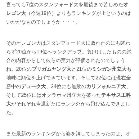
言っても7位のスタンフォード大を最後まで苦しめた
オ
レゴン大
（今週19位）よりもランキングが上というのは
いかがなものでしょうか・・・。
そのオレゴン大はスタンフォード大に敗れたのにも関わ
らず20位から19位へランクアップ。負けはしたものの試
合の内容からして彼らの実力が評価されたのでしょう
ね。20位の
ブリガムヤング大
と21位の
ミシガン州立大
も
地味に順位を上げてきています。そして22位には現在全
勝中の
デューク大
、24位にも無敗の
カリフォルニア大
、
そして25位にはオクラホマ州立大を破った
テキサス工科
大
がそれぞれ今週新たにランク外から飛び込んできまし
た。
また最新のランキングから姿を消してしまったのは、オ