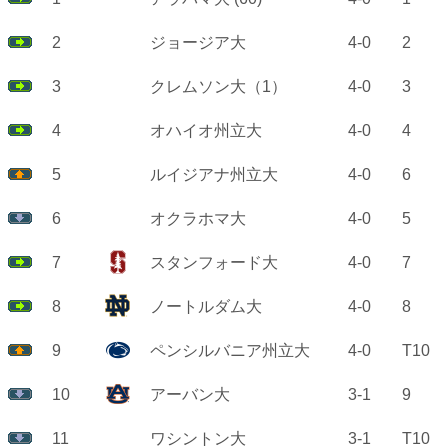
2
ジョージア大
4-0
2
3
クレムソン大（1）
4-0
3
4
オハイオ州立大
4-0
4
5
ルイジアナ州立大
4-0
6
6
オクラホマ大
4-0
5
7
スタンフォード大
4-0
7
8
ノートルダム大
4-0
8
9
ペンシルバニア州立大
4-0
T10
10
アーバン大
3-1
9
11
ワシントン大
3-1
T10