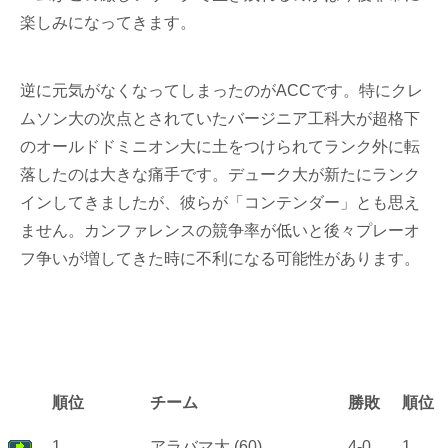
楽しみになってきます。
逆に元気がなくなってしまったのがACCです。特にクレ
ムソン大の次点とされていたバージニア工科大が超格下
のオールドドミニオン大に土をつけられてランク外に転
落したのは大きな痛手です。デューク大が新たにランク
インしてきましたが、彼らが「コンテンダー」とも思え
ません。カンファレンスの競争率が低いと後々プレーオ
フ争いが増してきた時に不利になる可能性があります。
順位
チーム
勝敗
順位
1
アラバマ大 (60)
4-0
1