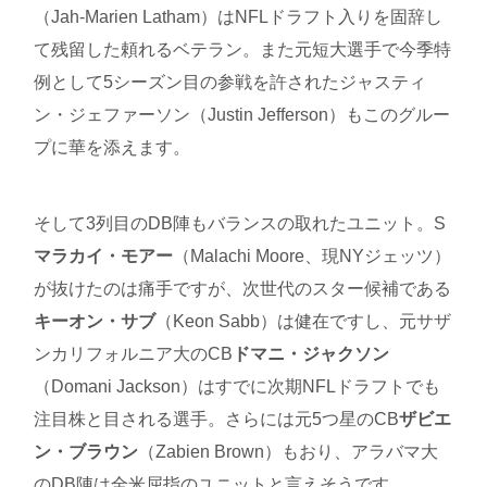
（Jah-Marien Latham
）はNFLドラフト入りを固辞し
て残留した頼れるベテラン。また元短大選手で今季特
例として5シーズン目の参戦を許されたジャスティ
ン・ジェファーソン（Justin Jefferson）もこのグルー
プに華を添えます。
そして3列目のDB陣もバランスの取れたユニット。S
マラカイ・モアー
（Malachi Moore、現NYジェッツ）
が抜けたのは痛手ですが、次世代のスター候補である
キーオン・サブ
（Keon Sabb）は健在ですし、元サザ
ンカリフォルニア大のCB
ドマニ・ジャクソン
（Domani Jackson）はすでに次期NFLドラフトでも
注目株と目される選手。さらには元5つ星のCB
ザビエ
ン・ブラウン
（Zabien Brown）もおり、アラバマ大
のDB陣は全米屈指のユニットと言えそうです。