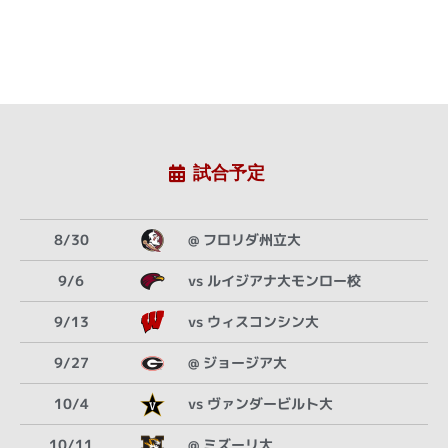
試合予定
8/30
@ フロリダ州立大
9/6
vs ルイジアナ大モンロー校
9/13
vs ウィスコンシン大
9/27
@ ジョージア大
10/4
vs ヴァンダービルト大
10/11
@ ミズーリ大