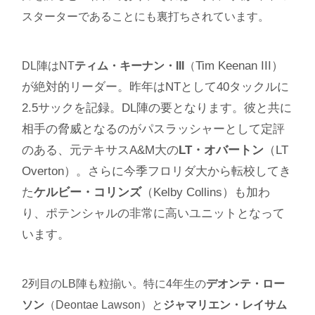
スターターであることにも裏打ちされています。
Tim Keenan III）
DL陣はNT
ティム・キーナン・III
（
が絶対的リーダー。昨年はNTとして40タックルに
2.5サックを記録。DL陣の要となります。彼と共に
相手の脅威となるのがパスラッシャーとして定評
のある、元テキサスA&M大の
LT・オバートン
（LT
Overton）。さらに今季フロリダ大から転校してき
た
ケルビー・コリンズ
（Kelby Collins）も加わ
り、ポテンシャルの非常に高いユニットとなって
います。
2列目のLB陣も粒揃い。特に4年生の
デオンテ・ロー
ソン
（Deontae Lawson）と
ジャマリエン・レイサム