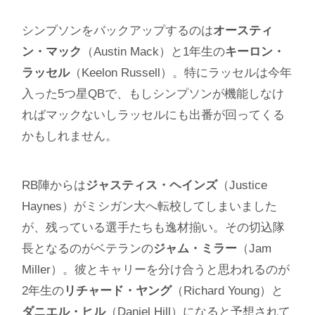
シンプソンをバックアップするのは
オースティ
ン・マック
（Austin Mack）と1年生の
キーロン・
ラッセル
（Keelon Russell）。特にラッセルは今年
入った5つ星QBで、もしシンプソンが機能しなけ
ればマックないしラッセルにも出番が回ってくる
かもしれません。
RB陣からは
ジャスティス・ヘインズ
（Justice
Haynes）がミシガン大へ転校してしまいました
が、残っている選手たちも逸材揃い。その切込隊
長となるのがベテランの
ジャム・ミラー
（Jam
Miller）。彼とキャリーを分け合うと思われるのが
2年生の
リチャード・ヤング
（Richard Young）と
ダニエル・ヒル
（Daniel Hill）になると予想されて