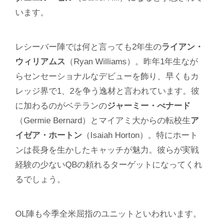
います。
レシーバー陣では何と言っても2年生の
ライアン・
ウィリアムス
（Ryan Williams）。昨年1年生なが
らセンセーショナルなデビューを飾り、早くもカ
レッジ界で1、2を争う逸材と言われています。彼
に加わるのがベテランの
ジャーミー・べナード
（Germie Bernard）とマイアミ大からの転校生
ア
イゼア・ホートン
（Isaiah Horton）。特にホート
ンは長身を生かしたキャッチが魅力。彼らが実戦
経験の少ないQBの頼れるターゲットになってくれ
るでしょう。
OL陣も今季全米屈指のユニットといわれいます。