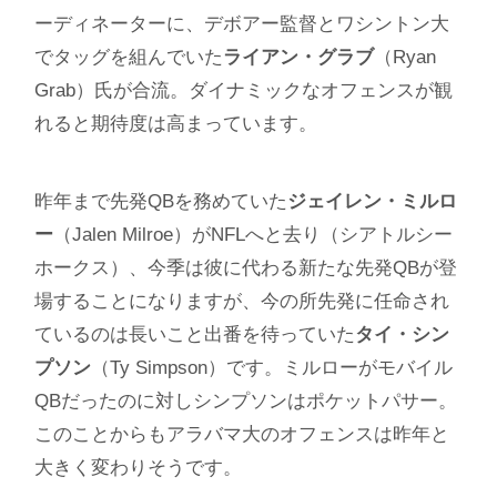
ーディネーターに、デボアー監督とワシントン大
でタッグを組んでいた
ライアン・グラブ
（Ryan
Grab）氏が合流。ダイナミックなオフェンスが観
れると期待度は高まっています。
昨年まで先発QBを務めていた
ジェイレン・ミルロ
ー
（Jalen Milroe）がNFLへと去り（シアトルシー
ホークス）、今季は彼に代わる新たな先発QBが登
場することになりますが、今の所先発に任命され
ているのは長いこと出番を待っていた
タイ・シン
プソン
（Ty Simpson）です。ミルローがモバイル
QBだったのに対しシンプソンはポケットパサー。
このことからもアラバマ大のオフェンスは昨年と
大きく変わりそうです。