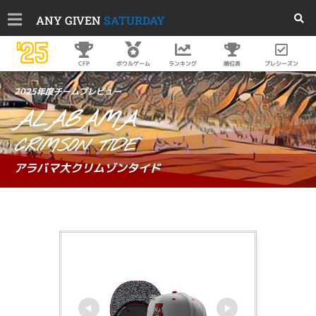
ANY GIVEN
SATURDAY
'25
順位表
プレシーズン
CFP
ボウルゲーム
ランキング
2025年度チームプレビュー
ALABAMA
CRIMSON TIDE
アラバマ大クリムゾンタイド