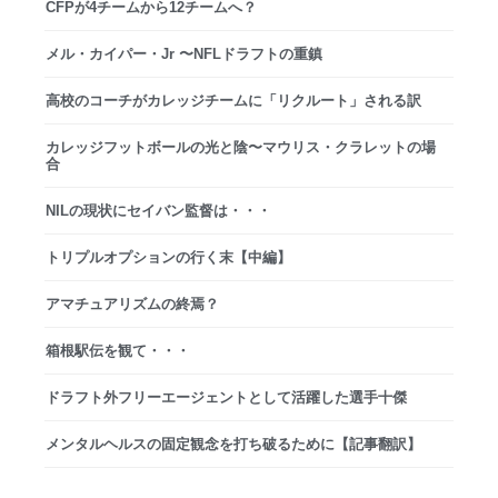
CFPが4チームから12チームへ？
メル・カイパー・Jr 〜NFLドラフトの重鎮
高校のコーチがカレッジチームに「リクルート」される訳
カレッジフットボールの光と陰〜マウリス・クラレットの場
合
NILの現状にセイバン監督は・・・
トリプルオプションの行く末【中編】
アマチュアリズムの終焉？
箱根駅伝を観て・・・
ドラフト外フリーエージェントとして活躍した選手十傑
メンタルヘルスの固定観念を打ち破るために【記事翻訳】